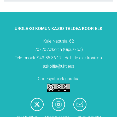
UROLAKO KOMUNIKAZIO TALDEA KOOP. ELK
Kale Nagusia, 62
20720 Azkoitia (Gipuzkoa)
Telefonoak: 943-85 36 17 | Helbide elektronikoa:
azkoitia@ukt.eus
Codesyntaxek garatua