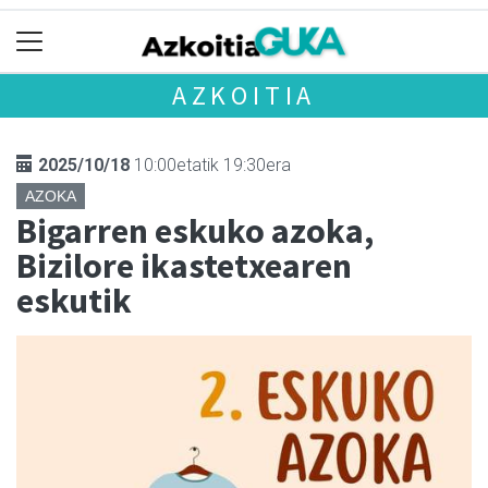
AZKOITIA
2025/10/18
10:00etatik 19:30era
AZOKA
Bigarren eskuko azoka,
Bizilore ikastetxearen
eskutik