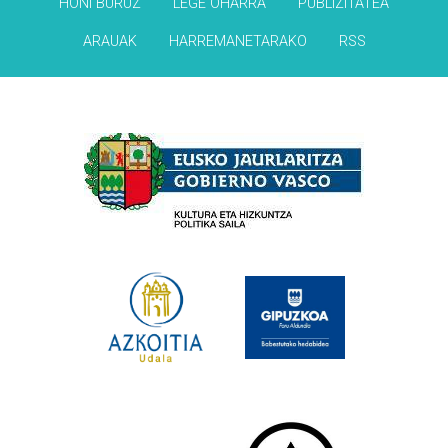
HONI BURUZ
LEGE OHARRA
PUBLIZITATEA
ARAUAK
HARREMANETARAKO
RSS
Babesleak