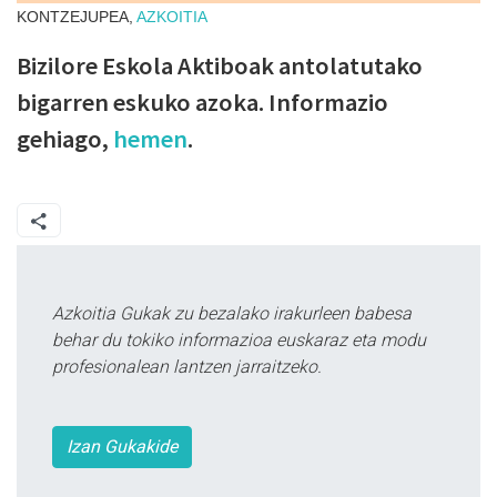
KONTZEJUPEA,
AZKOITIA
Bizilore Eskola Aktiboak antolatutako
bigarren eskuko azoka. Informazio
gehiago,
hemen
.
Azkoitia Gukak zu bezalako irakurleen babesa
behar du tokiko informazioa euskaraz eta modu
profesionalean lantzen jarraitzeko.
Izan Gukakide