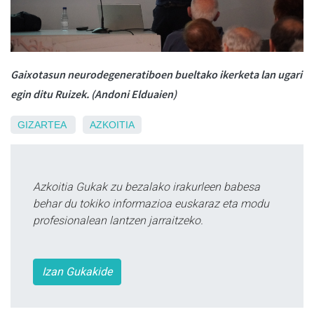
Gaixotasun neurodegeneratiboen bueltako ikerketa lan ugari
egin ditu Ruizek. (Andoni Elduaien)
GIZARTEA
AZKOITIA
Azkoitia Gukak zu bezalako irakurleen babesa
behar du tokiko informazioa euskaraz eta modu
profesionalean lantzen jarraitzeko.
Izan Gukakide