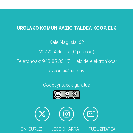
UROLAKO KOMUNIKAZIO TALDEA KOOP. ELK
Kale Nagusia, 62
20720 Azkoitia (Gipuzkoa)
Telefonoak: 943-85 36 17 | Helbide elektronikoa:
azkoitia@ukt.eus
Codesyntaxek garatua
HONI BURUZ
LEGE OHARRA
PUBLIZITATEA