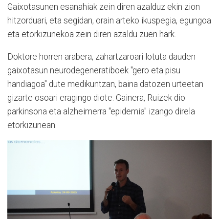
Gaixotasunen esanahiak zein diren azalduz ekin zion
hitzorduari, eta segidan, orain arteko ikuspegia, egungoa
eta etorkizunekoa zein diren azaldu zuen hark.
Doktore horren arabera, zahartzaroari lotuta dauden
gaixotasun neurodegeneratiboek "gero eta pisu
handiagoa" dute medikuntzan, baina datozen urteetan
gizarte osoari eragingo diote. Gainera, Ruizek dio
parkinsona eta alzheimerra "epidemia" izango direla
etorkizunean.