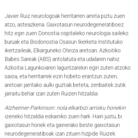
Javier Ruiz neurologoak herritarren arreta piztu zuen
atzo, asteazkena. Gaixotasun neurodegeneratiboez
hitz egin zuen Donostia ospitaleko neurologia saileko
buruak eta Biodonostia Osasun Ikerketa Institutuko
ikertzaileak, Elkarguneko Oteiza aretoan. Azkoitiko
Babes Sareak (ABS) antolatuta eta udalaren nahiz
Azkoitia Lagunkoiaren laguntzarekin egin zuten atzoko
saioa, eta herritarrek ezin hobeto erantzun zuten;
aretoan jarritako aulki guztiak beteta, zenbaitek zutik
jarraitu behar izan zuten Ruizen hitzaldia.
Alzheimer-Parkinson: nola elkarbizi arrisku honekin
izeneko hitzaldia eskainiko zuen hark. Hain justu, bi
gaixotasun horiek eta gainerako beste gaixotasun
neurodegeneratiboak izan zituen hizpide Ruizek.