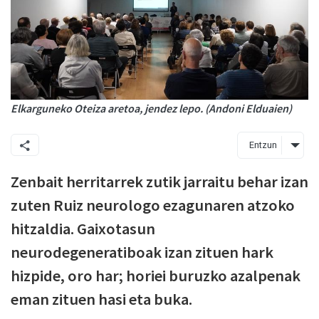
Elkarguneko Oteiza aretoa, jendez lepo. (Andoni Elduaien)
Entzun
Zenbait herritarrek zutik jarraitu behar izan
zuten Ruiz neurologo ezagunaren atzoko
hitzaldia. Gaixotasun
neurodegeneratiboak izan zituen hark
hizpide, oro har; horiei buruzko azalpenak
eman zituen hasi eta buka.