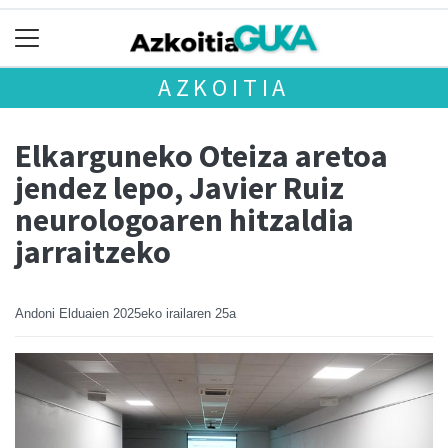
AZKOITIA
Elkarguneko Oteiza aretoa
jendez lepo, Javier Ruiz
neurologoaren hitzaldia
jarraitzeko
Andoni Elduaien
2025eko irailaren 25a