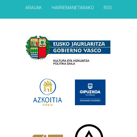
ARAUAK
HARREMANETARAKO
RSS
Babesleak