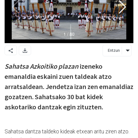
Entzun
Sahatsa Azkoitiko plazan
izeneko
emanaldia eskaini zuen taldeak atzo
arratsaldean. Jendetza izan zen emanaldiaz
gozatzen. Sahatsako 30 bat kidek
askotariko dantzak egin zituzten.
Sahatsa dantza taldeko kideak etxean aritu ziren atzo.