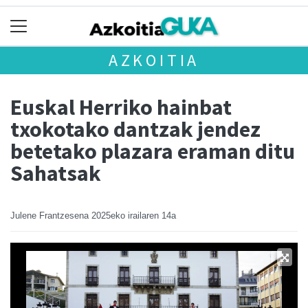
AZKOITIA
Euskal Herriko hainbat
txokotako dantzak jendez
betetako plazara eraman ditu
Sahatsak
Julene Frantzesena
2025eko irailaren 14a