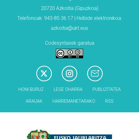
20720 Azkoitia (Gipuzkoa)
Telefonoak: 943-85 36 17 | Helbide elektronikoa:
azkoitia@ukt.eus
Codesyntaxek garatua
HONI BURUZ
LEGE OHARRA
PUBLIZITATEA
ARAUAK
HARREMANETARAKO
RSS
Babesleak