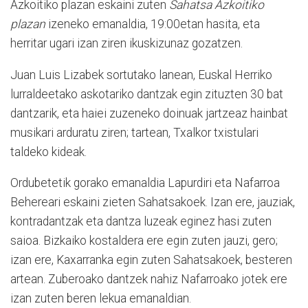
Azkoitiko plazan eskaini zuten
Sahatsa Azkoitiko
plazan
izeneko emanaldia, 19:00etan hasita, eta
herritar ugari izan ziren ikuskizunaz gozatzen.
Juan Luis Lizabek sortutako lanean, Euskal Herriko
lurraldeetako askotariko dantzak egin zituzten 30 bat
dantzarik, eta haiei zuzeneko doinuak jartzeaz hainbat
musikari arduratu ziren; tartean, Txalkor txistulari
taldeko kideak.
Ordubetetik gorako emanaldia Lapurdiri eta Nafarroa
Behereari eskaini zieten Sahatsakoek. Izan ere, jauziak,
kontradantzak eta dantza luzeak eginez hasi zuten
saioa. Bizkaiko kostaldera ere egin zuten jauzi, gero;
izan ere, Kaxarranka egin zuten Sahatsakoek, besteren
artean. Zuberoako dantzek nahiz Nafarroako jotek ere
izan zuten beren lekua emanaldian.