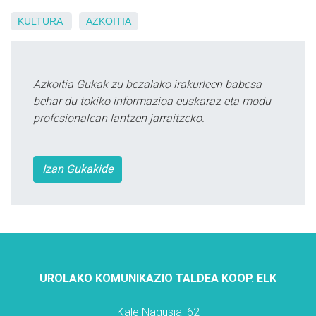
KULTURA
AZKOITIA
Azkoitia Gukak zu bezalako irakurleen babesa
behar du tokiko informazioa euskaraz eta modu
profesionalean lantzen jarraitzeko.
Izan Gukakide
UROLAKO KOMUNIKAZIO TALDEA KOOP. ELK
Kale Nagusia, 62