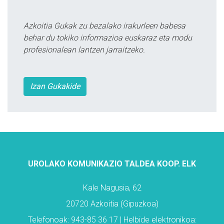
Azkoitia Gukak zu bezalako irakurleen babesa
behar du tokiko informazioa euskaraz eta modu
profesionalean lantzen jarraitzeko.
Izan Gukakide
UROLAKO KOMUNIKAZIO TALDEA KOOP. ELK
Kale Nagusia, 62
20720 Azkoitia (Gipuzkoa)
Telefonoak: 943-85 36 17 | Helbide elektronikoa: