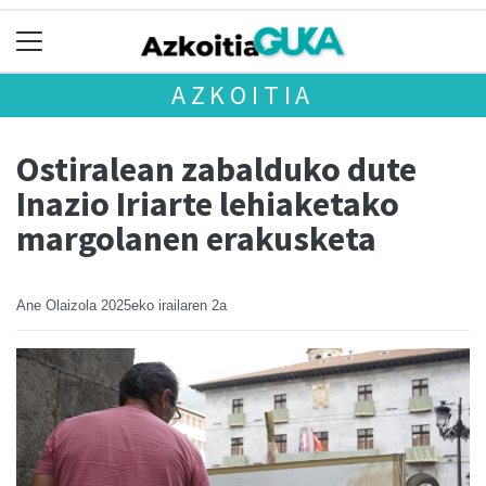
AZKOITIA
Ostiralean zabalduko dute
Inazio Iriarte lehiaketako
margolanen erakusketa
Ane Olaizola
2025eko irailaren 2a