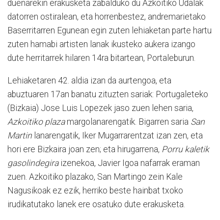
duenarekin erakusketa zabalduko du Azkoitiko Udalak
datorren ostiralean, eta horrenbestez, andremarietako
Baserritarren Egunean egin zuten lehiaketan parte hartu
zuten hamabi artisten lanak ikusteko aukera izango
dute herritarrek hilaren 14ra bitartean, Portaleburun.
Lehiaketaren 42. aldia izan da aurtengoa, eta
abuztuaren 17an banatu zituzten sariak: Portugaleteko
(Bizkaia) Jose Luis Lopezek jaso zuen lehen saria,
Azkoitiko plaza
margolanarengatik. Bigarren saria
San
Martin
lanarengatik, Iker Mugarrarentzat izan zen, eta
hori ere Bizkaira joan zen; eta hirugarrena,
Porru kaletik
gasolindegira
izenekoa, Javier Igoa nafarrak eraman
zuen. Azkoitiko plazako, San Martingo zein Kale
Nagusikoak ez ezik, herriko beste hainbat txoko
irudikatutako lanek ere osatuko dute erakusketa.