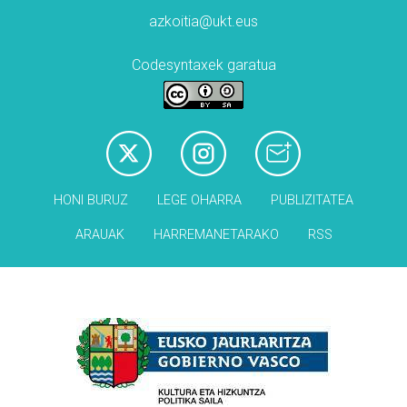
azkoitia@ukt.eus
Codesyntaxek garatua
HONI BURUZ
LEGE OHARRA
PUBLIZITATEA
ARAUAK
HARREMANETARAKO
RSS
Babesleak