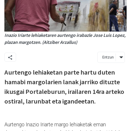
Inazio Iriarte lehiaketaren aurtengo irabazle Jose Luis Lopez,
plazan margotzen. (Aitziber Arzallus)
Entzun
Aurtengo lehiaketan parte hartu duten
hamabi margolarien lanak jarriko dituzte
ikusgai Portaleburun, irailaren 14ra arteko
ostiral, larunbat eta igandeetan.
Aurtengo Inazio Iriarte margo lehiaketak eman