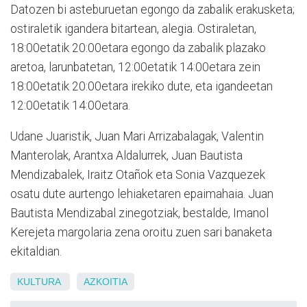
Datozen bi asteburuetan egongo da zabalik erakusketa;
ostiraletik igandera bitartean, alegia. Ostiraletan,
18:00etatik 20:00etara egongo da zabalik plazako
aretoa, larunbatetan, 12:00etatik 14:00etara zein
18:00etatik 20:00etara irekiko dute, eta igandeetan
12:00etatik 14:00etara.
Udane Juaristik, Juan Mari Arrizabalagak, Valentin
Manterolak, Arantxa Aldalurrek, Juan Bautista
Mendizabalek, Iraitz Otañok eta Sonia Vazquezek
osatu dute aurtengo lehiaketaren epaimahaia. Juan
Bautista Mendizabal zinegotziak, bestalde, Imanol
Kerejeta margolaria zena oroitu zuen sari banaketa
ekitaldian.
KULTURA
AZKOITIA