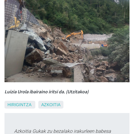
Luizia Urola ibairaino iritsi da. (Utzitakoa)
HIRIGINTZA
AZKOITIA
Azkoitia Gukak zu bezalako irakurleen babesa