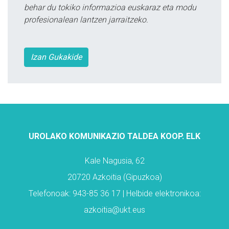
behar du tokiko informazioa euskaraz eta modu
profesionalean lantzen jarraitzeko.
Izan Gukakide
UROLAKO KOMUNIKAZIO TALDEA KOOP. ELK
Kale Nagusia, 62
20720 Azkoitia (Gipuzkoa)
Telefonoak: 943-85 36 17 | Helbide elektronikoa:
azkoitia@ukt.eus