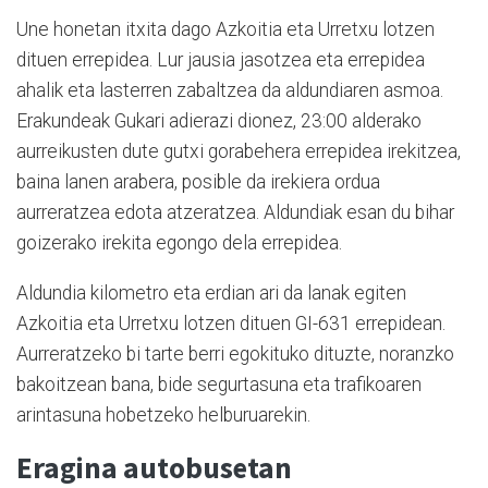
Une honetan itxita dago Azkoitia eta Urretxu lotzen
dituen errepidea. Lur jausia jasotzea eta errepidea
ahalik eta lasterren zabaltzea da aldundiaren asmoa.
Erakundeak Gukari adierazi dionez, 23:00 alderako
aurreikusten dute gutxi gorabehera errepidea irekitzea,
baina lanen arabera, posible da irekiera ordua
aurreratzea edota atzeratzea. Aldundiak esan du bihar
goizerako irekita egongo dela errepidea.
Aldundia kilometro eta erdian ari da lanak egiten
Azkoitia eta Urretxu lotzen dituen GI-631 errepidean.
Aurreratzeko bi tarte berri egokituko dituzte, noranzko
bakoitzean bana, bide segurtasuna eta trafikoaren
arintasuna hobetzeko helburuarekin.
Eragina autobusetan