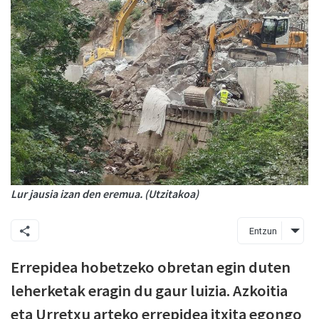
Lur jausia izan den eremua. (Utzitakoa)
Entzun
Errepidea hobetzeko obretan egin duten
leherketak eragin du gaur luizia. Azkoitia
eta Urretxu arteko errepidea itxita egongo