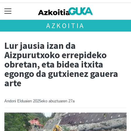
AZKOITIA
Lur jausia izan da
Aizpurutxoko errepideko
obretan, eta bidea itxita
egongo da gutxienez gauera
arte
Andoni Elduaien
2025eko abuztuaren 27a