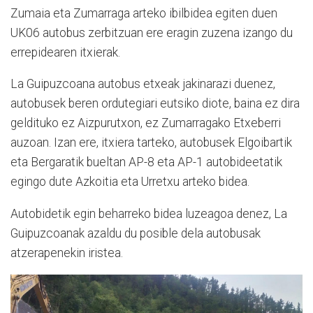
Zumaia eta Zumarraga arteko ibilbidea egiten duen
UK06 autobus zerbitzuan ere eragin zuzena izango du
errepidearen itxierak.
La Guipuzcoana autobus etxeak jakinarazi duenez,
autobusek beren ordutegiari eutsiko diote, baina ez dira
geldituko ez Aizpurutxon, ez Zumarragako Etxeberri
auzoan. Izan ere, itxiera tarteko, autobusek Elgoibartik
eta Bergaratik bueltan AP-8 eta AP-1 autobideetatik
egingo dute Azkoitia eta Urretxu arteko bidea.
Autobidetik egin beharreko bidea luzeagoa denez, La
Guipuzcoanak azaldu du posible dela autobusak
atzerapenekin iristea.