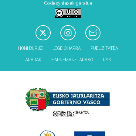
Codesyntaxek garatua
HONI BURUZ
LEGE OHARRA
PUBLIZITATEA
ARAUAK
HARREMANETARAKO
RSS
Babesleak