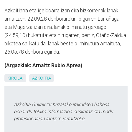
Azkoitiarra eta igeldoarra izan dira bizkorrenak lanak
amaitzen, 22:09,28 denborarekin; bigarren Larrañaga
eta Mugerza izan dira, lanak bi minutu geroago
(24:59,10) bukatuta: eta hirugarren, berriz, Otaño-Zaldua
bikotea sailkatu da, lanak beste bi minutura amaituta,
26:05,78 denbora eginda.
(Argazkiak: Arnaitz Rubio Aprea)
KIROLA
AZKOITIA
Azkoitia Gukak zu bezalako irakurleen babesa
behar du tokiko informazioa euskaraz eta modu
profesionalean lantzen jarraitzeko.