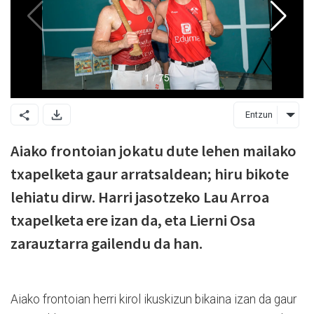
Entzun
Aiako frontoian jokatu dute lehen mailako
txapelketa gaur arratsaldean; hiru bikote
lehiatu dirw. Harri jasotzeko Lau Arroa
txapelketa ere izan da, eta Lierni Osa
zarauztarra gailendu da han.
Aiako frontoian herri kirol ikuskizun bikaina izan da gaur