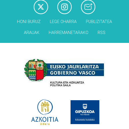
HONI BURUZ
LEGE OHARRA
PUBLIZITATEA
ARAUAK
HARREMANETARAKO
RSS
Babesleak