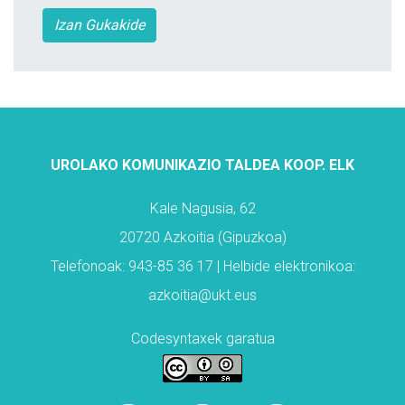
Izan Gukakide
UROLAKO KOMUNIKAZIO TALDEA KOOP. ELK
Kale Nagusia, 62
20720 Azkoitia (Gipuzkoa)
Telefonoak: 943-85 36 17 | Helbide elektronikoa:
azkoitia@ukt.eus
Codesyntaxek garatua