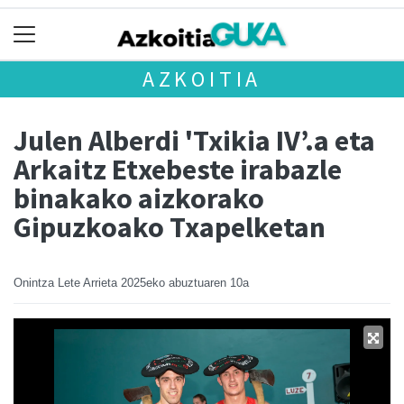
AZKOITIA
Julen Alberdi 'Txikia IV’.a eta
Arkaitz Etxebeste irabazle
binakako aizkorako
Gipuzkoako Txapelketan
Onintza Lete Arrieta
2025eko abuztuaren 10a