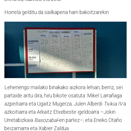
Horrela gelditu da sailkapena harri bakoitzarekin:
Lehenengo mailako binakako aizkora lehian, berriz, sei
partaide aritu dira, hiru bikote osatuta: Mikel Larrañaga
azpeitiarra eta Ugaitz Mugerza; Julen Alberdi
Txikia IV
.a
azkoitiarra eta Arkaitz Etxebeste igeldoarra –Jokin
Urretabizkaia
Basozabal
-en partez–; eta Eneko Otaño
beizamarra eta Xabier Zaldua.