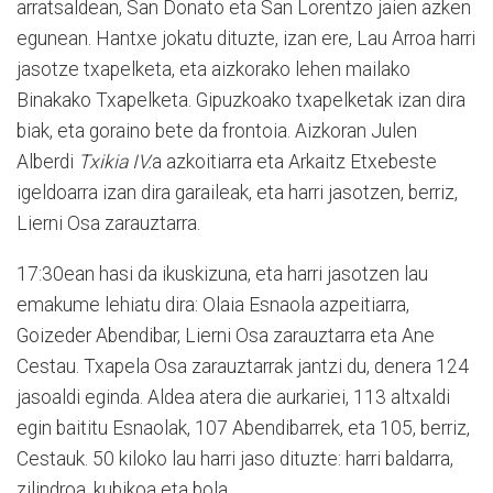
arratsaldean, San Donato eta San Lorentzo jaien azken
egunean. Hantxe jokatu dituzte, izan ere, Lau Arroa harri
jasotze txapelketa, eta aizkorako lehen mailako
Binakako Txapelketa. Gipuzkoako txapelketak izan dira
biak, eta goraino bete da frontoia. Aizkoran Julen
Alberdi
Txikia IV.
a azkoitiarra eta Arkaitz Etxebeste
igeldoarra izan dira garaileak, eta harri jasotzen, berriz,
Lierni Osa zarauztarra.
17:30ean hasi da ikuskizuna, eta harri jasotzen lau
emakume lehiatu dira: Olaia Esnaola azpeitiarra,
Goizeder Abendibar, Lierni Osa zarauztarra eta Ane
Cestau. Txapela Osa zarauztarrak jantzi du, denera 124
jasoaldi eginda. Aldea atera die aurkariei, 113 altxaldi
egin baititu Esnaolak, 107 Abendibarrek, eta 105, berriz,
Cestauk. 50 kiloko lau harri jaso dituzte: harri baldarra,
zilindroa, kubikoa eta bola.