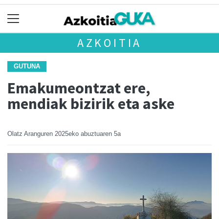
AZKOITIA
GUTUNA
Emakumeontzat ere,
mendiak bizirik eta aske
Olatz Aranguren
2025eko abuztuaren 5a