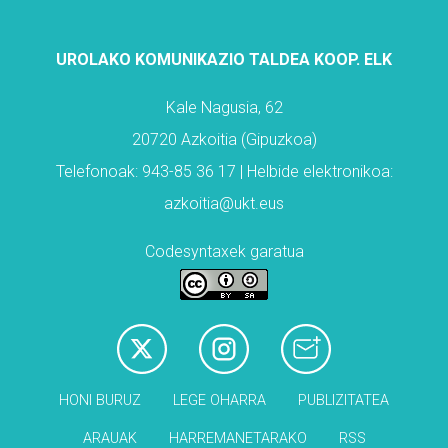
UROLAKO KOMUNIKAZIO TALDEA KOOP. ELK
Kale Nagusia, 62
20720 Azkoitia (Gipuzkoa)
Telefonoak: 943-85 36 17 | Helbide elektronikoa:
azkoitia@ukt.eus
Codesyntaxek garatua
HONI BURUZ
LEGE OHARRA
PUBLIZITATEA
ARAUAK
HARREMANETARAKO
RSS