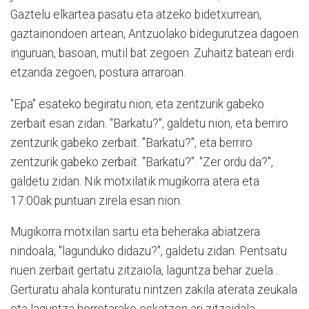
Gaztelu elkartea pasatu eta atzeko bidetxurrean,
gaztainondoen artean, Antzuolako bidegurutzea dagoen
inguruan, basoan, mutil bat zegoen. Zuhaitz batean erdi
etzanda zegoen, postura arraroan.
"Epa" esateko begiratu nion, eta zentzurik gabeko
zerbait esan zidan. "Barkatu?", galdetu nion, eta berriro
zentzurik gabeko zerbait. "Barkatu?", eta berriro
zentzurik gabeko zerbait. "Barkatu?". "Zer ordu da?",
galdetu zidan. Nik motxilatik mugikorra atera eta
17:00ak puntuan zirela esan nion.
Mugikorra motxilan sartu eta beheraka abiatzera
nindoala, "lagunduko didazu?", galdetu zidan. Pentsatu
nuen zerbait gertatu zitzaiola, laguntza behar zuela...
Gerturatu ahala konturatu nintzen zakila aterata zeukala