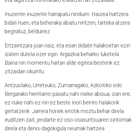
eta laguntza horretarako eskatzen ari zitzaidala...
Inuzente-inuzente harrapatu ninduen. Haizea hartzera
bidali nuen, eta beheraka abiatu nintzen, tarteka atzera
begiratuz, beldurrez.
Ertzaintzara joan naiz, eta esan didate halakoetan ezin
izaten dutela ezer egin. Argazkia beharko luketela.
Baina niri momentu hartan alde egitea besterik ez
zitzaidan okurritu.
Antzuolako, Urretxuko, Zumarragako, Azkoitiko edo
Bergarako herritarrei pasatu nahi nieke abisua; izan ere,
ez nuke nahi ez niri ez beste inori berriro halakorik
gertatzerik. Jarrera horiek errotik moztu behar direla
iruditzen zait, jendarte ez oso osasuntsuaren sintomak
direla eta denoi dagokigula neurriak hartzea.