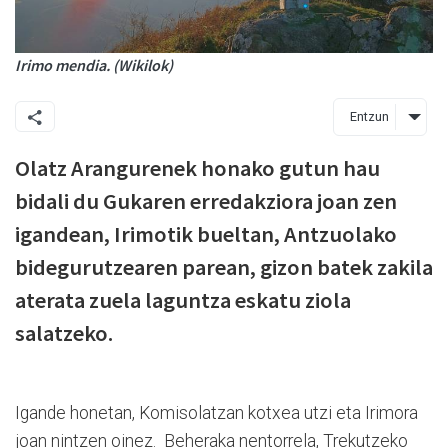
Irimo mendia. (Wikilok)
Entzun
Olatz Arangurenek honako gutun hau
bidali du Gukaren erredakziora joan zen
igandean, Irimotik bueltan, Antzuolako
bidegurutzearen parean, gizon batek zakila
aterata zuela laguntza eskatu ziola
salatzeko.
Igande honetan, Komisolatzan kotxea utzi eta Irimora
joan nintzen oinez. Beheraka nentorrela, Trekutzeko