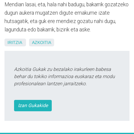
Mendian lasai, eta, hala nahi badugu, bakarrik gozatzeko
dugun aukera mugatzen digute emakume izate
hutsagatik, eta guk ere mendiez gozatu nahi dugu,
lagunduta edo bakarrik, bizirik eta aske.
IRITZIA
AZKOITIA
Azkoitia Gukak zu bezalako irakurleen babesa
behar du tokiko informazioa euskaraz eta modu
profesionalean lantzen jarraitzeko.
Izan Gukakide