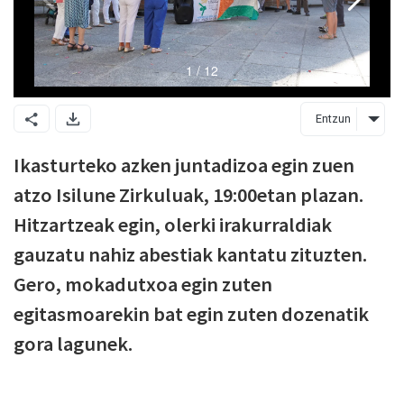
Entzun
Ikasturteko azken juntadizoa egin zuen
atzo Isilune Zirkuluak, 19:00etan plazan.
Hitzartzeak egin, olerki irakurraldiak
gauzatu nahiz abestiak kantatu zituzten.
Gero, mokadutxoa egin zuten
egitasmoarekin bat egin zuten dozenatik
gora lagunek.