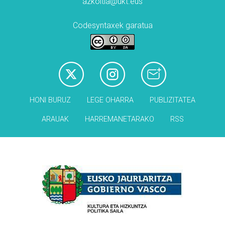
azkoitia@ukt.eus
Codesyntaxek garatua
HONI BURUZ
LEGE OHARRA
PUBLIZITATEA
ARAUAK
HARREMANETARAKO
RSS
Babesleak