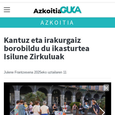
AZKOITIA
Kantuz eta irakurgaiz
borobildu du ikasturtea
Isilune Zirkuluak
Julene Frantzesena
2025eko uztailaren 11