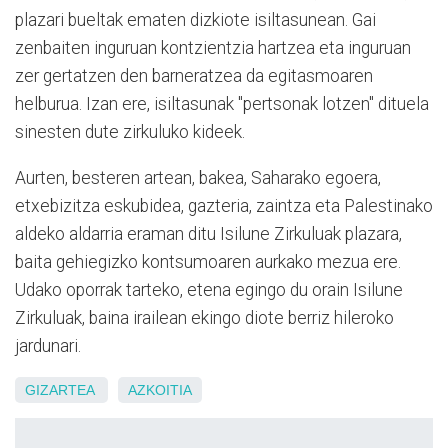
plazari bueltak ematen dizkiote isiltasunean. Gai
zenbaiten inguruan kontzientzia hartzea eta inguruan
zer gertatzen den barneratzea da egitasmoaren
helburua. Izan ere, isiltasunak "pertsonak lotzen" dituela
sinesten dute zirkuluko kideek.
Aurten, besteren artean, bakea, Saharako egoera,
etxebizitza eskubidea, gazteria, zaintza eta Palestinako
aldeko aldarria eraman ditu Isilune Zirkuluak plazara,
baita gehiegizko kontsumoaren aurkako mezua ere.
Udako oporrak tarteko, etena egingo du orain Isilune
Zirkuluak, baina irailean ekingo diote berriz hileroko
jardunari.
GIZARTEA
AZKOITIA