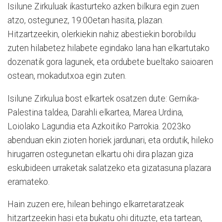
Isilune Zirkuluak ikasturteko azken bilkura egin zuen
atzo, ostegunez, 19:00etan hasita, plazan.
Hitzartzeekin, olerkiekin nahiz abestiekin borobildu
zuten hilabetez hilabete egindako lana han elkartutako
dozenatik gora lagunek, eta ordubete bueltako saioaren
ostean, mokadutxoa egin zuten.
Isilune Zirkulua bost elkartek osatzen dute: Gernika-
Palestina taldea, Darahli elkartea, Marea Urdina,
Loiolako Lagundia eta Azkoitiko Parrokia. 2023ko
abenduan ekin zioten horiek jardunari, eta ordutik, hileko
hirugarren ostegunetan elkartu ohi dira plazan giza
eskubideen urraketak salatzeko eta gizatasuna plazara
eramateko.
Hain zuzen ere, hilean behingo elkarretaratzeak
hitzartzeekin hasi eta bukatu ohi dituzte, eta tartean,