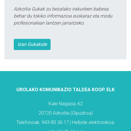
Azkoitia Gukak zu bezalako irakurleen babesa
behar du tokiko informazioa euskaraz eta modu
profesionalean lantzen jarraitzeko.
Izan Gukakide
UROLAKO KOMUNIKAZIO TALDEA KOOP. ELK
Kale Nagusia, 62
20720 Azkoitia (Gipuzkoa)
Telefonoak: 943-85 36 17 | Helbide elektronikoa: