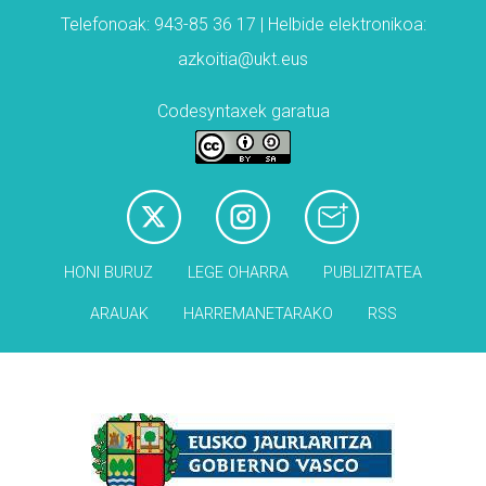
Telefonoak: 943-85 36 17 | Helbide elektronikoa:
azkoitia@ukt.eus
Codesyntaxek garatua
HONI BURUZ
LEGE OHARRA
PUBLIZITATEA
ARAUAK
HARREMANETARAKO
RSS
Babesleak