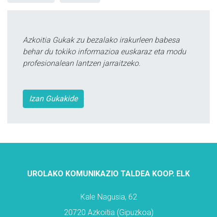
Azkoitia Gukak zu bezalako irakurleen babesa
behar du tokiko informazioa euskaraz eta modu
profesionalean lantzen jarraitzeko.
Izan Gukakide
UROLAKO KOMUNIKAZIO TALDEA KOOP. ELK
Kale Nagusia, 62
20720 Azkoitia (Gipuzkoa)