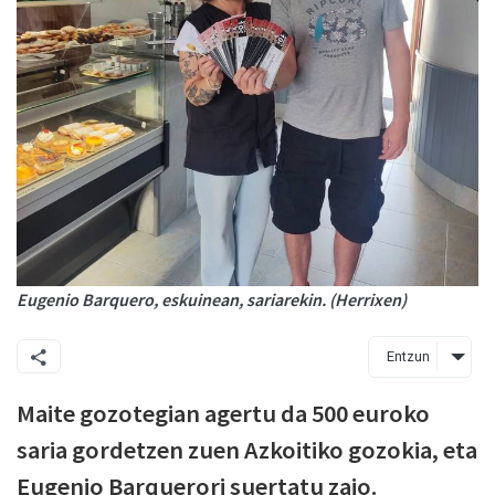
Eugenio Barquero, eskuinean, sariarekin. (Herrixen)
Entzun
Maite gozotegian agertu da 500 euroko
saria gordetzen zuen Azkoitiko gozokia, eta
Eugenio Barquerori suertatu zaio.