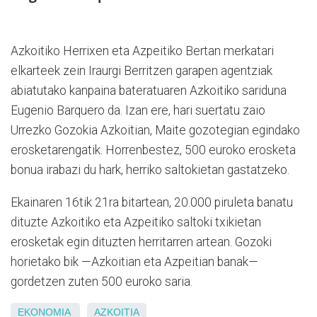
Azkoitiko Herrixen eta Azpeitiko Bertan merkatari
elkarteek zein Iraurgi Berritzen garapen agentziak
abiatutako kanpaina bateratuaren Azkoitiko sariduna
Eugenio Barquero da. Izan ere, hari suertatu zaio
Urrezko Gozokia Azkoitian, Maite gozotegian egindako
erosketarengatik. Horrenbestez, 500 euroko erosketa
bonua irabazi du hark, herriko saltokietan gastatzeko.
Ekainaren 16tik 21ra bitartean, 20.000 piruleta banatu
dituzte Azkoitiko eta Azpeitiko saltoki txikietan
erosketak egin dituzten herritarren artean. Gozoki
horietako bik —Azkoitian eta Azpeitian banak—
gordetzen zuten 500 euroko saria.
EKONOMIA
AZKOITIA