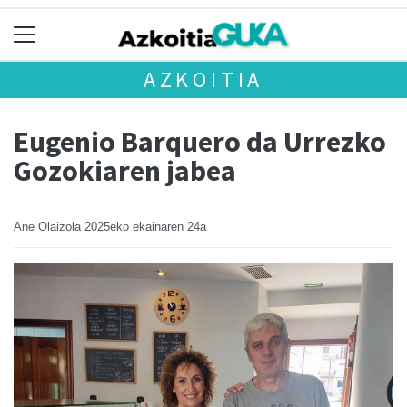
AZKOITIA
Eugenio Barquero da Urrezko
Gozokiaren jabea
Ane Olaizola
2025eko ekainaren 24a