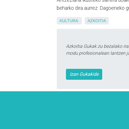
beharko dira aurrez. Dagoeneko gu
KULTURA
AZKOITIA
Azkoitia Gukak zu bezalako ira
modu profesionalean lantzen ja
Izan Gukakide