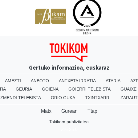
Gertuko informazioa, euskaraz
AMEZTI
ANBOTO
ANTXETA IRRATIA
ATARIA
AZP
TIA
GEURIA
GOIENA
GOIERRI TELEBISTA
GUAIXE
IZMENDI TELEBISTA
ORIO GUKA
TXINTXARRI
ZARAUT
Matx
Gurean
Ttap
Tokikom publizitatea
v16.25.0