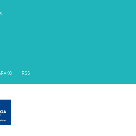
s
ARAKO
RSS