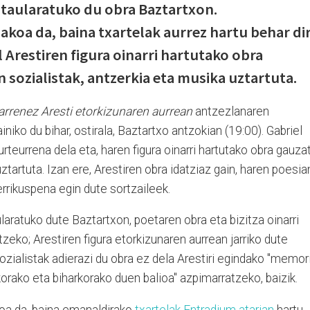
 taularatuko du obra Baztartxon.
akoa da, baina txartelak aurrez hartu behar di
 Arestiren figura oinarri hartutako obra
 sozialistak, antzerkia eta musika uztartuta.
rrenez Aresti etorkizunaren aurrean
antzezlanaren
iko du bihar, ostirala, Baztartxo antzokian (19:00). Gabriel
urteurrena dela eta, haren figura oinarri hartutako obra gauza
ztartuta. Izan ere, Arestiren obra idatziaz gain, haren poesia
errikuspena egin dute sortzaileek.
ularatuko dute Baztartxon, poetaren obra eta bizitza oinarri
atzeko; Arestiren figura etorkizunaren aurrean jarriko dute
ozialistak adierazi du obra ez dela Arestiri egindako "memor
korako eta biharkorako duen balioa" azpimarratzeko, baizik.
oa da, baina emanaldirako
txartelak Entradium atarian
hartu