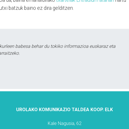
txi batzuk baino ez dira gelditzen.
kurleen babesa behar du tokiko informazioa euskaraz eta
rraitzeko.
UROLAKO KOMUNIKAZIO TALDEA KOOP. ELK
Kale Nagusia, 62