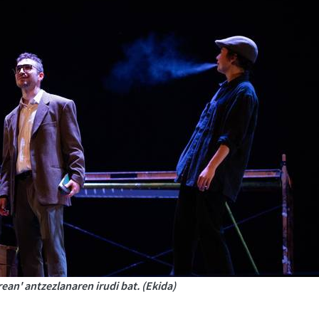
ean' antzezlanaren irudi bat. (Ekida)