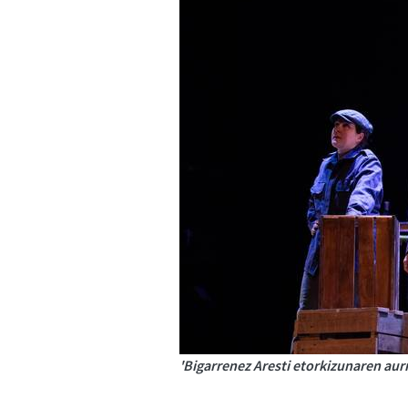
'Bigarrenez Aresti etorkizunaren aurr