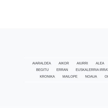
AIARALDEA
AIKOR
AIURRI
ALEA
BEGITU
ERRAN
EUSKALERRIA IRRA
KRONIKA
MAILOPE
NOAUA
O