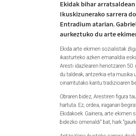
Ekidak bihar arratsaldean
Ikuskizunerako sarrera do
Entradium atarian. Gabriel
aurkeztuko du arte ekimen
Ekida arte ekimen sozialistak
Biga
ikasturteko azken emanaldia eskain
Aresti idazlearen heriotzaren 50. 
du taldeak, antzerkia eta musika u
oinarritutako kantu tradizioaren b
Obraren bidez, Arestiren figura ta
hartuta. Ez, ordea, iraganari begir
Ekidakoek. Gainera, arte ekimen s
bidezko omenaldi" bat, hark "gaur
Antzezlana ikusteko sarrera doak