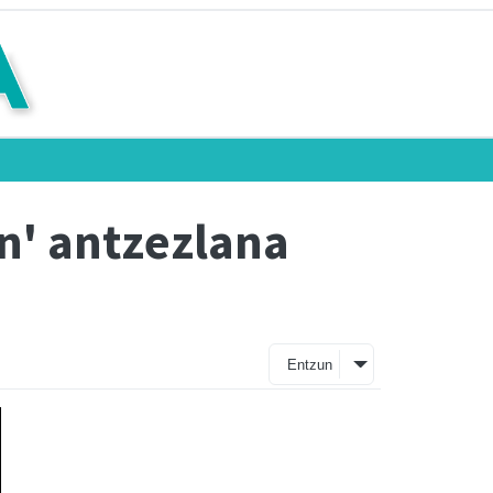
n' antzezlana
Entzun