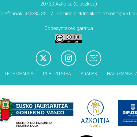
20720 Azkoitia (Gipuzkoa)
Telefonoak: 943-85 36 17 | Helbide elektronikoa: azkoitia@ukt.eu
Codesyntaxek garatua
LEGE OHARRA
PUBLIZITATEA
ARAUAK
HARREMANET
Babesleak