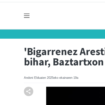
'Bigarrenez Arest
bihar, Baztartxon
Andoni Elduaien
2025eko ekainaren 19a