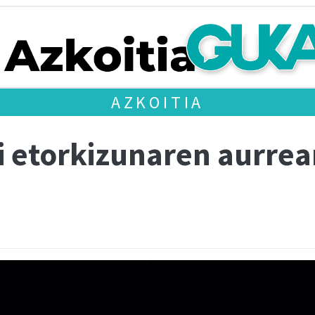
AZKOITIA
i etorkizunaren aurrea