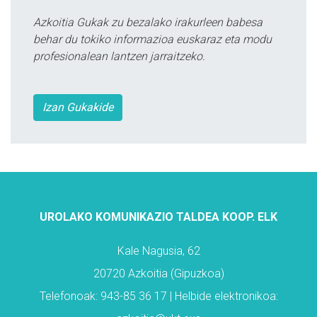
Azkoitia Gukak zu bezalako irakurleen babesa
behar du tokiko informazioa euskaraz eta modu
profesionalean lantzen jarraitzeko.
Izan Gukakide
UROLAKO KOMUNIKAZIO TALDEA KOOP. ELK
Kale Nagusia, 62
20720 Azkoitia (Gipuzkoa)
Telefonoak: 943-85 36 17 | Helbide elektronikoa: