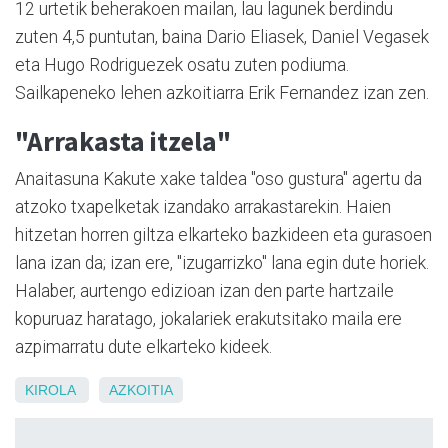
12 urtetik beherakoen mailan, lau lagunek berdindu
zuten 4,5 puntutan, baina Dario Eliasek, Daniel Vegasek
eta Hugo Rodriguezek osatu zuten podiuma.
Sailkapeneko lehen azkoitiarra Erik Fernandez izan zen.
"Arrakasta itzela"
Anaitasuna Kakute xake taldea "oso gustura" agertu da
atzoko txapelketak izandako arrakastarekin. Haien
hitzetan horren giltza elkarteko bazkideen eta gurasoen
lana izan da; izan ere, "izugarrizko" lana egin dute horiek.
Halaber, aurtengo edizioan izan den parte hartzaile
kopuruaz haratago, jokalariek erakutsitako maila ere
azpimarratu dute elkarteko kideek.
KIROLA
AZKOITIA