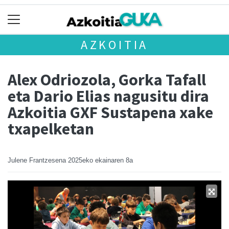
AZKOITIA
Alex Odriozola, Gorka Tafall
eta Dario Elias nagusitu dira
Azkoitia GXF Sustapena xake
txapelketan
Julene Frantzesena
2025eko ekainaren 8a