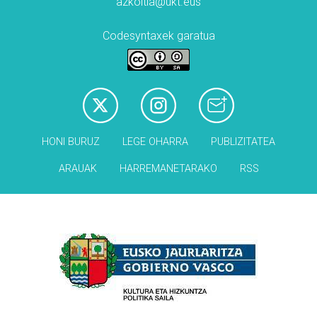
azkoitia@ukt.eus
Codesyntaxek garatua
HONI BURUZ
LEGE OHARRA
PUBLIZITATEA
ARAUAK
HARREMANETARAKO
RSS
Babesleak