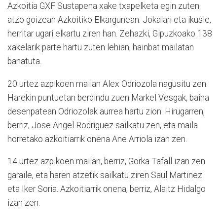
Azkoitia GXF Sustapena xake txapelketa egin zuten
atzo goizean Azkoitiko Elkargunean. Jokalari eta ikusle,
herritar ugari elkartu ziren han. Zehazki, Gipuzkoako 138
xakelarik parte hartu zuten lehian, hainbat mailatan
banatuta.
20 urtez azpikoen mailan Alex Odriozola nagusitu zen.
Harekin puntuetan berdindu zuen Markel Vesgak, baina
desenpatean Odriozolak aurrea hartu zion. Hirugarren,
berriz, Jose Angel Rodriguez sailkatu zen, eta maila
horretako azkoitiarrik onena Ane Arriola izan zen.
14 urtez azpikoen mailan, berriz, Gorka Tafall izan zen
garaile, eta haren atzetik sailkatu ziren Saul Martinez
eta Iker Soria. Azkoitiarrik onena, berriz, Alaitz Hidalgo
izan zen.