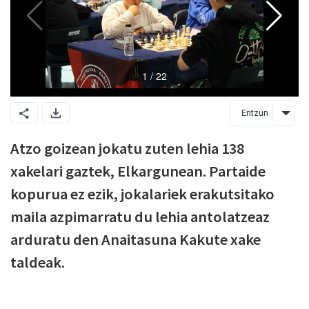
Entzun
Atzo goizean jokatu zuten lehia 138
xakelari gaztek, Elkargunean. Partaide
kopurua ez ezik, jokalariek erakutsitako
maila azpimarratu du lehia antolatzeaz
arduratu den Anaitasuna Kakute xake
taldeak.