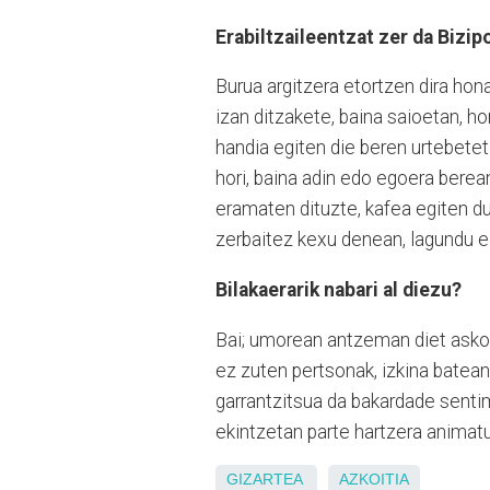
Erabiltzaileentzat zer da Bizip
Burua argitzera etortzen dira hon
izan ditzakete, baina saioetan, ho
handia egiten die beren urtebetet
hori, baina adin edo egoera bere
eramaten dituzte, kafea egiten dug
zerbaitez kexu denean, lagundu 
Bilakaerarik nabari al diezu?
Bai; umorean antzeman diet asko, 
ez zuten pertsonak, izkina batean i
garrantzitsua da bakardade senti
ekintzetan parte hartzera animatu
GIZARTEA
AZKOITIA