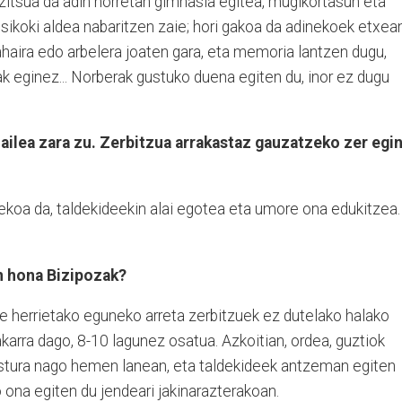
zitsua da adin horretan gimnasia egitea, mugikortasun eta
fisikoki aldea nabaritzen zaie; hori gakoa da adinekoek etxea
ahaira edo arbelera joaten gara, eta memoria lantzen dugu,
eak eginez... Norberak gustuko duena egiten du, inor ez dugu
ailea zara zu. Zerbitzua arrakastaz gauzatzeko zer egi
ekoa da, taldekideekin alai egotea eta umore ona edukitzea.
.
un hona Bizipozak?
te herrietako eguneko arreta zerbitzuek ez dutelako halako
bakarra dago, 8-10 lagunez osatua. Azkoitian, ordea, guztiok
gustura nago hemen lanean, eta taldekideek antzeman egiten
o ona egiten du jendeari jakinarazterakoan.