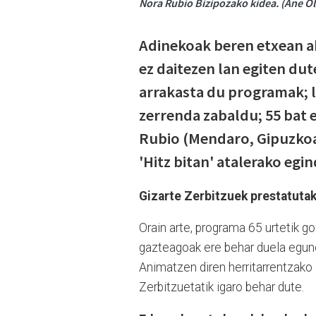
Nora Rubio Bizipozako kidea. (Ane Ol
Adinekoak beren etxean ah
ez daitezen lan egiten dut
arrakasta du programak; l
zerrenda zabaldu; 55 bat e
Rubio (Mendaro, Gipuzkoa,
'Hitz bitan' atalerako egi
Gizarte Zerbitzuek prestatutak
Orain arte, programa 65 urtetik g
gazteagoak ere behar duela egune
Animatzen diren herritarrentzako 
Zerbitzuetatik igaro behar dute.