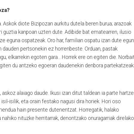
oza?
a. Askok diote Bizipozan aurkitu dutela beren burua; arazoak
ri guztia kanpoan uzten dute. Adibide bat ematearren, ilusio
ze eguna ospatzeak. Oro har, familian ospatu izan dute egun
an dauden pertsonekin ez horrenbeste. Orduan, pastak
u, elkarrekin egoten gara... Horrek ere on egiten die. Norbai
egiten du antzeko egoeran daudenekin denbora partekatzea
askoz alaiago daude. Ikusi izan ditut taldean ia parte hartz
sil-isilik, eta orain festako nagusi dira horiek. Hori oso
mendua hain presente dutenentzat. Horregatik, halako
 nahiko nituzke herritarrak, denontzako onuragarriak direlako