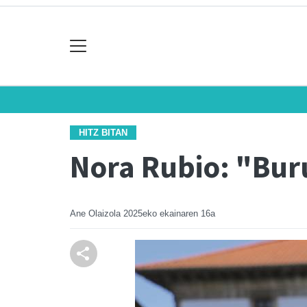
HITZ BITAN
Nora Rubio: "Buru
Ane Olaizola
2025eko ekainaren 16a