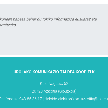
kurleen babesa behar du tokiko informazioa euskaraz eta
rraitzeko.
UROLAKO KOMUNIKAZIO TALDEA KOOP. ELK
Kale Nagusia, 62
20720 Azkoitia (Gipuzkoa)
Telefonoak: 943-85 36 17 | Helbide elektronikoa: azkoitia@ukt.eu