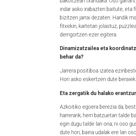
bakoitzean txandaka. Oso garrant
indar asko irabazten baitute, eta 
bizitzen jarrai dezaten. Handik m
fitxekin, kartetan jolastuz, puzzl
derrigortzen ezer egitera.
Dinamizatzailea eta koordinatz
behar da?
Jarrera positiboa izatea ezinbest
Hori asko eskertzen dute beraiek
Eta zergatik du halako erantz
Azkoitiko egoera berezia da, bes
harrerarik; herri batzuetan talde 
egin dugu talde lan ona; ni oso 
dute hori, baina udalak ere lan os