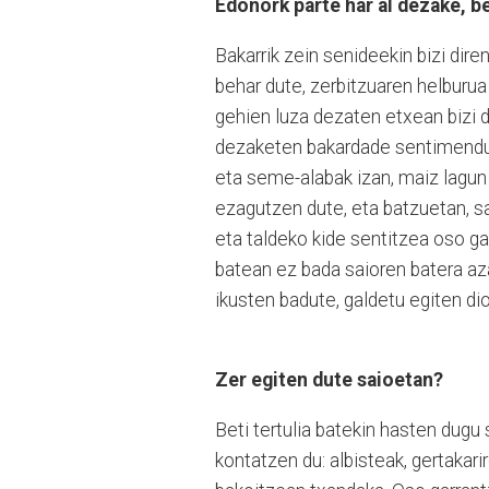
Edonork parte har al dezake, 
Bakarrik zein senideekin bizi di
behar dute, zerbitzuaren helburua
gehien luza dezaten etxean bizi 
dezaketen bakardade sentimendua s
eta seme-alabak izan, maiz lagun 
ezagutzen dute, eta batzuetan, sa
eta taldeko kide sentitzea oso ga
batean ez bada saioren batera aza
ikusten badute, galdetu egiten di
Zer egiten dute saioetan?
Beti tertulia batekin hasten dugu 
kontatzen du: albisteak, gertakari