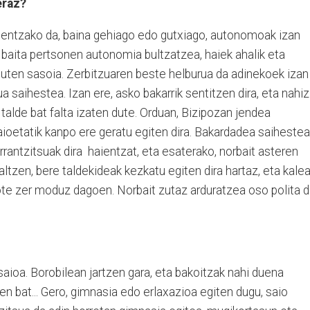
beraz?
renentzako da, baina gehiago edo gutxiago, autonomoak izan
 baita pertsonen autonomia bultzatzea, haiek ahalik eta
duten sasoia. Zerbitzuaren beste helburua da adinekoek izan
aihestea. Izan ere, asko bakarrik sentitzen dira, eta nahiz
talde bat falta izaten dute. Orduan, Bizipozan jendea
ioetatik kanpo ere geratu egiten dira. Bakardadea saihestea
rrantzitsuak dira haientzat, eta esaterako, norbait asteren
ltzen, bere taldekideak kezkatu egiten dira hartaz, eta kale
ote zer moduz dagoen. Norbait zutaz arduratzea oso polita d
saioa. Borobilean jartzen gara, eta bakoitzak nahi duena
ren bat... Gero, gimnasia edo erlaxazioa egiten dugu, saio