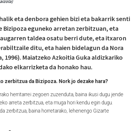
aizola)
alik eta denbora gehien bizi eta bakarrik senti
e Bizipoza eguneko arretan zerbitzuan, eta
augarren taldea osatu berri dute, eta itxaron
rabiltzaile ditu, eta haien bidelagun da Nora
 1996). Maiatzeko Azkoitia Guka aldizkariko
ndako elkarrizketa da honako hau.
o zerbitzua da Bizipoza. Nork jo dezake hara?
orako herritarrei zegoen zuzenduta, baina ikusi dugu jende
ko arreta zerbitzua, eta muga hori kendu egin dugu.
da zerbitzua, baina horretarako, lehenengo Gizarte