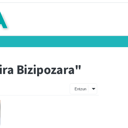
ira Bizipozara"
Entzun