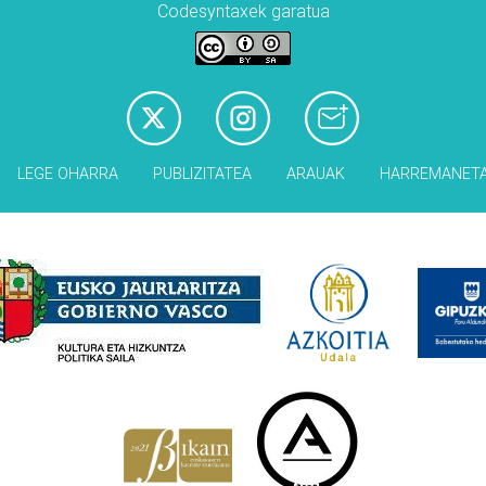
Codesyntaxek garatua
LEGE OHARRA
PUBLIZITATEA
ARAUAK
HARREMANET
Babesleak