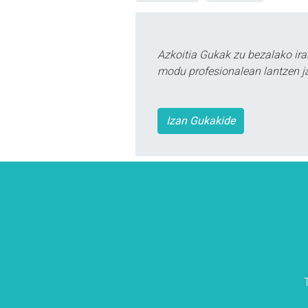
Azkoitia Gukak zu bezalako ira
modu profesionalean lantzen ja
Izan Gukakide