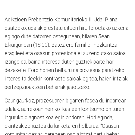
Adikzioen Prebentzio Komunitarioko II. Udal Plana
osatzeko, udalak prestatu dituen hiru foroetako azkena
egingo dute datorren ostegunean, hilaren 5ean,
Elkargunean (18:00). Batez ere familiei, hezkuntza
eragileei eta osasun profesionalei zuzendutako saioa
izango da, baina interesa duten guztiek parte har
dezakete. Foro horien helburu da prozesua garatzeko
interes taldeekin kontraste saioak egitea, haien iritziak,
pertzepzioak zein beharrak jasotzeko.
Gaur-gaurkoz, prozesuaren bigarren fasea du indarrean
udalak, aurrekoan herriko ikasleen kontsumo ohituren
inguruko diagnostikoa egin ondoren. Hori eginda,
ekintzak zehaztea da lanketaren helburua: “Osasun
komunitarioaz ari garenean oso aintzat hartu behar