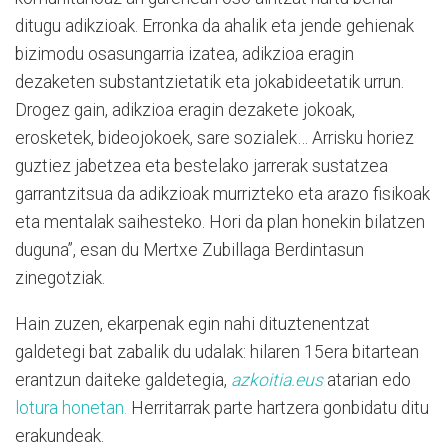
ditugu adikzioak. Erronka da ahalik eta jende gehienak
bizimodu osasungarria izatea, adikzioa eragin
dezaketen substantzietatik eta jokabideetatik urrun.
Drogez gain, adikzioa eragin dezakete jokoak,
erosketek, bideojokoek, sare sozialek… Arrisku horiez
guztiez jabetzea eta bestelako jarrerak sustatzea
garrantzitsua da adikzioak murrizteko eta arazo fisikoak
eta mentalak saihesteko. Hori da plan honekin bilatzen
duguna”, esan du Mertxe Zubillaga Berdintasun
zinegotziak.
Hain zuzen, ekarpenak egin nahi dituztenentzat
galdetegi bat zabalik du udalak: hilaren 15era bitartean
erantzun daiteke galdetegia,
azkoitia.eus
atarian edo
lotura honetan.
Herritarrak parte hartzera gonbidatu ditu
erakundeak.