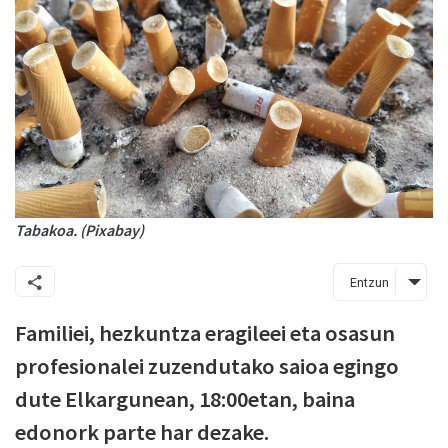
Tabakoa. (Pixabay)
Entzun
Familiei, hezkuntza eragileei eta osasun
profesionalei zuzendutako saioa egingo
dute Elkargunean, 18:00etan, baina
edonork parte har dezake.