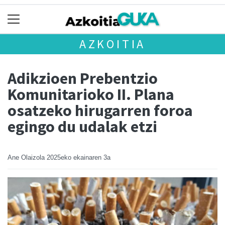
AZKOITIA
Adikzioen Prebentzio
Komunitarioko II. Plana
osatzeko hirugarren foroa
egingo du udalak etzi
Ane Olaizola
2025eko ekainaren 3a