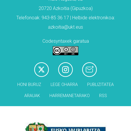
20720 Azkoitia (Gipuzkoa)
Telefonoak: 943-85 36 17 | Helbide elektronikoa:
azkoitia@ukt.eus
Codesyntaxek garatua
HONI BURUZ
LEGE OHARRA
PUBLIZITATEA
ARAUAK
HARREMANETARAKO
RSS
Babesleak