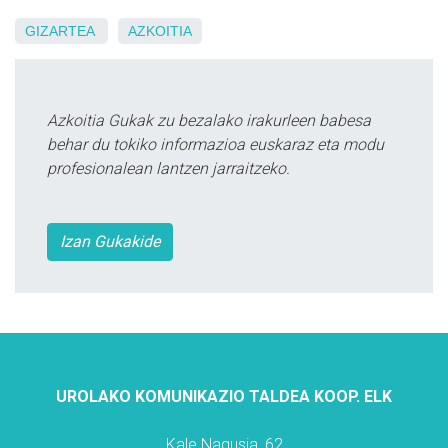
GIZARTEA
AZKOITIA
Azkoitia Gukak zu bezalako irakurleen babesa
behar du tokiko informazioa euskaraz eta modu
profesionalean lantzen jarraitzeko.
Izan Gukakide
UROLAKO KOMUNIKAZIO TALDEA KOOP. ELK
Kale Nagusia, 62