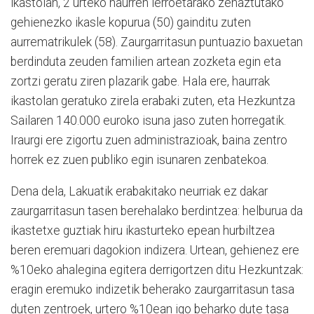
ikastolan, 2 urteko haurren lerroetarako zehaztutako
gehienezko ikasle kopurua (50) gainditu zuten
aurrematrikulek (58). Zaurgarritasun puntuazio baxuetan
berdinduta zeuden familien artean zozketa egin eta
zortzi geratu ziren plazarik gabe. Hala ere, haurrak
ikastolan geratuko zirela erabaki zuten, eta Hezkuntza
Sailaren 140.000 euroko isuna jaso zuten horregatik.
Iraurgi ere zigortu zuen administrazioak, baina zentro
horrek ez zuen publiko egin isunaren zenbatekoa.
Dena dela, Lakuatik erabakitako neurriak ez dakar
zaurgarritasun tasen berehalako berdintzea: helburua da
ikastetxe guztiak hiru ikasturteko epean hurbiltzea
beren eremuari dagokion indizera. Urtean, gehienez ere
%10eko ahalegina egitera derrigortzen ditu Hezkuntzak:
eragin eremuko indizetik beherako zaurgarritasun tasa
duten zentroek, urtero %10ean igo beharko dute tasa