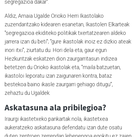
segregazioa dakar".
Aldiz, Amaia Ugalde Orioko Herri Ikastolako
zuzendaritzako kidearen esanetan, Ikastolen Elkarteak
"segregazioa ekiditeko politikak txertatzearen aldeko
jarrera izan du beti"; "gure ikastolak inoiz ez dizkio ateak
inori itxi", ziurtatu du. Hori dela eta, gaur egun
Hezkuntzak eskatzen dion zaurgarritasun indizea
betetzen du Orioko ikastolak eta, "maila batzuetan,
ikastoloi leporatu izan zaigunaren kontra, bataz
bestekoa baino ikasle zaurgarri gehiago ditugu",
zehaztu du Ugaldek.
Askatasuna ala pribilegioa?
Iraurgi ikastetxeko pankartak nola, ikastetxea
aukeratzeko askatasuna defendatu izan dute osatu
duten zentroen zerrendan lehenengoa egokitu ez zaien