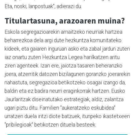
Eta, noski, lanpostuak", adierazi du.
Titulartasuna, arazoaren muina?
Eskola segregazioarekin amaitzeko neurriak hartzea
beharrezkoa dela argi dute hezkuntza komunitateko
kideek, eta gaiaren inguruan asko eta zabal jardun zuten
iaz onartu zuten Hezkuntza Legea harilkatzen aritu
ziren agenteek. Izan ere, jaiotza tasaren beheranzko
joera, atzerritik datozen bizilagunen goranzko joerarekin
nahastuta, segregazioa betikotzeko osagai izango da,
baldin eta ez badira neurri eraginkorrak hartzen. Eusko
Jaurlaritzak diseinatutako estrategiak, aldiz, zalantza
ugari piztu ditu. Familien "aukeratzeko eskubidea"
urratzen duela iritzi diote batzuek, itunpeko ikastetxeen
"pribilegioak" betikotzen dituela besteek.