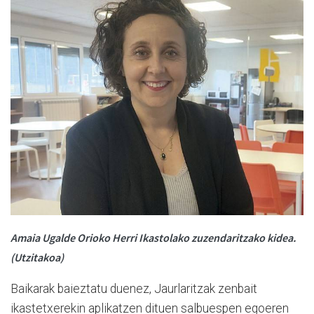
Amaia Ugalde Orioko Herri Ikastolako zuzendaritzako kidea.
(Utzitakoa)
Baikarak baieztatu duenez, Jaurlaritzak zenbait
ikastetxerekin aplikatzen dituen salbuespen egoeren