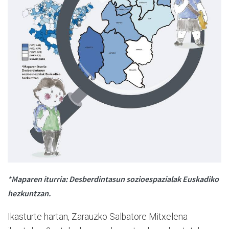
*Maparen iturria: Desberdintasun sozioespazialak Euskadiko
hezkuntzan.
Ikasturte hartan, Zarauzko Salbatore Mitxelena