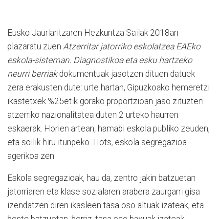
Eusko Jaurlaritzaren Hezkuntza Sailak 2018an
plazaratu zuen
Atzerritar jatorriko eskolatzea EAEko
eskola-sisteman. Diagnostikoa eta esku hartzeko
neurri berriak
dokumentuak jasotzen dituen datuek
zera erakusten dute: urte hartan, Gipuzkoako hemeretzi
ikastetxek %25etik gorako proportzioan jaso zituzten
atzerriko nazionalitatea duten 2 urteko haurren
eskaerak. Horien artean, hamabi eskola publiko zeuden,
eta soilik hiru itunpeko. Hots, eskola segregazioa
agerikoa zen.
Eskola segregazioak, hau da, zentro jakin batzuetan
jatorriaren eta klase sozialaren arabera zaurgarri gisa
izendatzen diren ikasleen tasa oso altuak izateak, eta