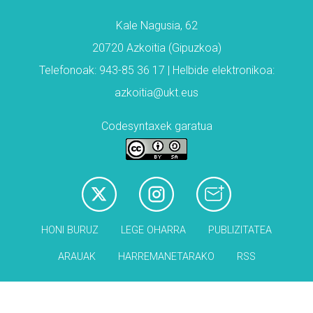
Kale Nagusia, 62
20720 Azkoitia (Gipuzkoa)
Telefonoak: 943-85 36 17 | Helbide elektronikoa:
azkoitia@ukt.eus
Codesyntaxek garatua
HONI BURUZ
LEGE OHARRA
PUBLIZITATEA
ARAUAK
HARREMANETARAKO
RSS
Babesleak