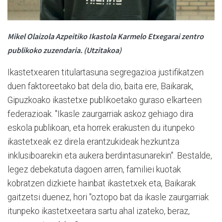
Mikel Olaizola Azpeitiko Ikastola Karmelo Etxegarai zentro
publikoko zuzendaria. (Utzitakoa)
Ikastetxearen titulartasuna segregazioa justifikatzen
duen faktoreetako bat dela dio, baita ere, Baikarak,
Gipuzkoako ikastetxe publikoetako guraso elkarteen
federazioak. "Ikasle zaurgarriak askoz gehiago dira
eskola publikoan, eta horrek erakusten du itunpeko
ikastetxeak ez direla erantzukideak hezkuntza
inklusiboarekin eta aukera berdintasunarekin". Bestalde,
legez debekatuta dagoen arren, familiei kuotak
kobratzen dizkiete hainbat ikastetxek eta, Baikarak
gaitzetsi duenez, hori "oztopo bat da ikasle zaurgarriak
itunpeko ikastetxeetara sartu ahal izateko, beraz,