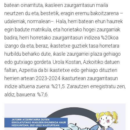
batean oinarrituta, ikasleen zaurgarritasun maila
neurtzen du eta, bestetik, eragin eremu bakoitzarena –
udalerriak, normalean–. Hala, herri batean ehun haurrek
egin badute matrikula, eta horietako hogei zaurgarriak
badira, herri horretako zaurgarritasun indizea %20koa
izango da eta, beraz, ikastetxe guztiek tasa horretara
hurbildu beharko dute, ikasle zaurgarriei plaza gehiago
edo gutxiago gordeta. Urola Kostan, Azkoitiko datuen
faltan, Azpeitia da bi ikastetxe edo gehiago dituzten
herrien artean 2023-2024 ikasturtean zaurgarritasun
indize altuena zuena: %21,5. Zarautzen erregistratu zen,
aldiz, baxuena: %7,6.