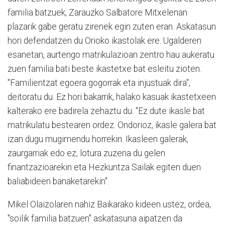
familia batzuek, Zarauzko Salbatore Mitxelenan
plazarik gabe geratu zirenek egin zuten eran. Askatasun
hori defendatzen du Orioko ikastolak ere. Ugalderen
esanetan, aurtengo matrikulazioan zentro hau aukeratu
zuen familia bati beste ikastetxe bat esleitu zioten.
"Familientzat egoera gogorrak eta injustuak dira",
deitoratu du. Ez hori bakarrik, halako kasuak ikastetxeen
kalterako ere badirela zehaztu du: "Ez dute ikasle bat
matrikulatu bestearen ordez. Ondorioz, ikasle galera bat
izan dugu mugimendu horrekin. Ikasleen galerak,
zaurgarriak edo ez, lotura zuzena du gelen
finantzazioarekin eta Hezkuntza Sailak egiten duen
baliabideen banaketarekin".
Mikel Olaizolaren nahiz Baikarako kideen ustez, ordea,
"soilik familia batzuen" askatasuna aipatzen da