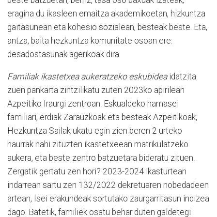
beste batzuetan, berriz, tasa oso baxuak izateak,
eragina du ikasleen emaitza akademikoetan, hizkuntza
gaitasunean eta kohesio sozialean, besteak beste. Eta,
antza, baita hezkuntza komunitate osoan ere:
desadostasunak agerikoak dira.
Familiak ikastetxea aukeratzeko eskubidea
idatzita
zuen pankarta zintzilikatu zuten 2023ko apirilean
Azpeitiko Iraurgi zentroan. Eskualdeko hamasei
familiari, erdiak Zarauzkoak eta besteak Azpeitikoak,
Hezkuntza Sailak ukatu egin zien beren 2 urteko
haurrak nahi zituzten ikastetxeean matrikulatzeko
aukera, eta beste zentro batzuetara bideratu zituen.
Zergatik gertatu zen hori? 2023-2024 ikasturtean
indarrean sartu zen 132/2022 dekretuaren nobedadeen
artean, Isei erakundeak sortutako zaurgarritasun indizea
dago. Batetik, familiek osatu behar duten galdetegi