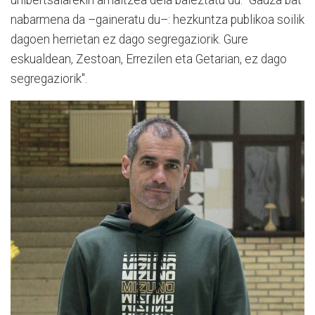
nabarmena da –gaineratu du–: hezkuntza publikoa soilik
dagoen herrietan ez dago segregaziorik. Gure
eskualdean, Zestoan, Errezilen eta Getarian, ez dago
segregaziorik".