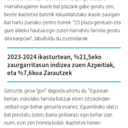
Hamahirugarren ikasle bat plazarik gabe geratu zen,
beste ikastetxe batetik lekualdatutako ikasle zaurgarri
bat hartu zuelako zentro horrek. "25 plaza genituen eta
gure aldeko hautua egin zuten hamahiru familia geratu
dira kanpoan", laburbildu du zuzendariak.
2023-2024 ikasturtean, %21,5eko
zaurgarritasun indizea zuen Azpeitiak,
eta %7,6koa Zarautzek
Geroztik, giroa "gori" dagoela aitortu du: "Egunean
bertan, eskolako familia batzuk etorri zitzaizkidan
zerbait egin behar genuela esanez. Eguerdirako idatzi
bat prestatu zuten, baina geldiarazi egin behar izan
nuen, ezin zen horrela bidali. Ikastetxe honen