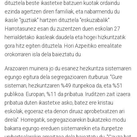
dituztela beste ikastetxe batzuen kuotak ordaindu
ezinda agertzen diren familiak, eta nabarmendu du
ikasle "guztiak" hartzen dituztela "eskuzabalik".
Harrotasunez esan du zuzentzen duen eskolan 27
herrialdetako ikasleak daudela eta hogei hizkuntzatik
gora hitz egiten dituztela. Hori Azpeitiko errealitate
orokorraren isla dela baieztatu du.
Arazoaren muinera jo du esanez hezkuntza sistemaren
egungo egitura dela segregazioaren iturburua: "Gure
sisteman, hezkuntzaren %49 itunpekoa da, eta %51
publikoa. Europan, %11 da pribatua. Iruditzen zait izaera
pribatua duten ikastetxe asko, batez ere kristau
eskolak, egoeraz eta denon diruaz aprobetxatzen ari
direla". Horregatik, segregazioarekin bukatzeko modu
bakarra egungo ereduen sistemarekin eta itunpetze
unibertsalarekin amaitzea dela baieztatu du. "Gauza bat