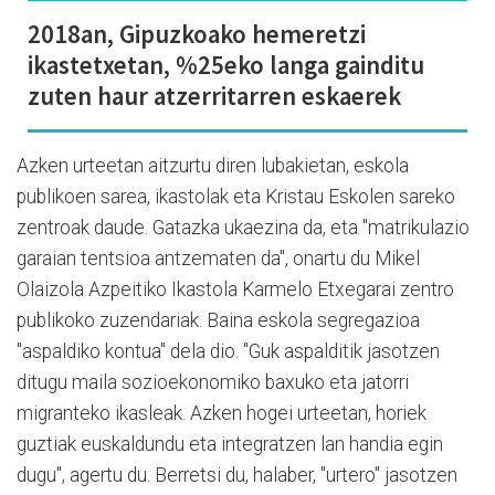
2018an, Gipuzkoako hemeretzi
ikastetxetan, %25eko langa gainditu
zuten haur atzerritarren eskaerek
Azken urteetan aitzurtu diren lubakietan, eskola
publikoen sarea, ikastolak eta Kristau Eskolen sareko
zentroak daude. Gatazka ukaezina da, eta "matrikulazio
garaian tentsioa antzematen da", onartu du Mikel
Olaizola Azpeitiko Ikastola Karmelo Etxegarai zentro
publikoko zuzendariak. Baina eskola segregazioa
"aspaldiko kontua" dela dio. "Guk aspalditik jasotzen
ditugu maila sozioekonomiko baxuko eta jatorri
migranteko ikasleak. Azken hogei urteetan, horiek
guztiak euskaldundu eta integratzen lan handia egin
dugu", agertu du. Berretsi du, halaber, "urtero" jasotzen