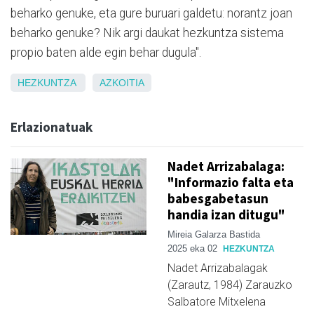
beharko genuke, eta gure buruari galdetu: norantz joan
beharko genuke? Nik argi daukat hezkuntza sistema
propio baten alde egin behar dugula".
HEZKUNTZA
AZKOITIA
Erlazionatuak
Nadet Arrizabalaga:
"Informazio falta eta
babesgabetasun
handia izan ditugu"
Mireia Galarza Bastida
2025 eka 02
HEZKUNTZA
Nadet Arrizabalagak
(Zarautz, 1984) Zarauzko
Salbatore Mitxelena