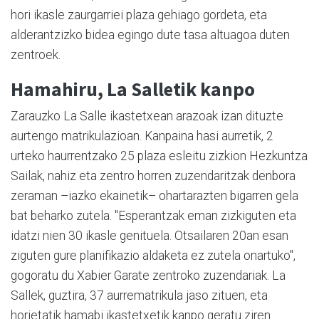
hori ikasle zaurgarriei plaza gehiago gordeta, eta
alderantzizko bidea egingo dute tasa altuagoa duten
zentroek.
Hamahiru, La Salletik kanpo
Zarauzko La Salle ikastetxean arazoak izan dituzte
aurtengo matrikulazioan. Kanpaina hasi aurretik, 2
urteko haurrentzako 25 plaza esleitu zizkion Hezkuntza
Sailak, nahiz eta zentro horren zuzendaritzak denbora
zeraman –iazko ekainetik– ohartarazten bigarren gela
bat beharko zutela. "Esperantzak eman zizkiguten eta
idatzi nien 30 ikasle genituela. Otsailaren 20an esan
ziguten gure planifikazio aldaketa ez zutela onartuko",
gogoratu du Xabier Garate zentroko zuzendariak. La
Sallek, guztira, 37 aurrematrikula jaso zituen, eta
horietatik hamabi ikastetxetik kanpo geratu ziren.