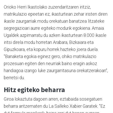
Orioko Herri Ikastolako zuzendaritzaren iritziz,
matrikulazio epeetan ez, ikasturtean zehar iristen diren
ikasle zaurgarriak modu orekatuan banatzea litzateke
segregazioari aurre egiteko modurik egokiena. Amaia
Ugaldek azpimarratu du azken ikasturtean 8.000 ikasle
iritsi direla modu horretan Arabara, Bizkaiara eta
Gipuzkoara, eta kopuru horrek hazteko joera duela.
"Banaketa egokia eginez gero, ohiko matrikulazio
prozesuan egiten den neurriak baino eragin askoz
handiagoa izango luke zaurgarritasuna orekatzerakoan",
berretsi du.
Hitz egiteko beharra
Giroa lokaztuta dagoen arren, eztabaida sosegatuen
beharra antzematen du La Salleko Xabier Garatek. "Ez