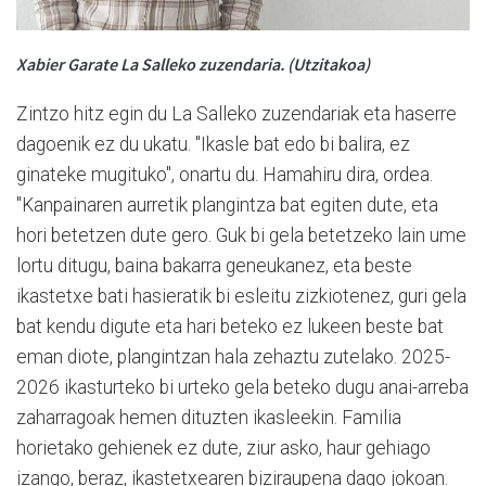
Xabier Garate La Salleko zuzendaria. (Utzitakoa)
Zintzo hitz egin du La Salleko zuzendariak eta haserre
dagoenik ez du ukatu. "Ikasle bat edo bi balira, ez
ginateke mugituko", onartu du. Hamahiru dira, ordea.
"Kanpainaren aurretik plangintza bat egiten dute, eta
hori betetzen dute gero. Guk bi gela betetzeko lain ume
lortu ditugu, baina bakarra geneukanez, eta beste
ikastetxe bati hasieratik bi esleitu zizkiotenez, guri gela
bat kendu digute eta hari beteko ez lukeen beste bat
eman diote, plangintzan hala zehaztu zutelako. 2025-
2026 ikasturteko bi urteko gela beteko dugu anai-arreba
zaharragoak hemen dituzten ikasleekin. Familia
horietako gehienek ez dute, ziur asko, haur gehiago
izango, beraz, ikastetxearen biziraupena dago jokoan.