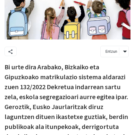
Entzun
Bi urte dira Arabako, Bizkaiko eta
Gipuzkoako matrikulazio sistema aldarazi
zuen 132/2022 Dekretua indarrean sartu
zela, eskola segregazioari aurre egitea ipar.
Geroztik, Eusko Jaurlaritzak diruz
laguntzen dituen ikastetxe guztiak, berdin
publikoak ala itunpekoak, derrigortuta