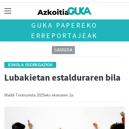
GUKA PAPEREKO
ERREPORTAJEAK
SARRERA
ESKOLA SEGREGAZIOA
Lubakietan estalduraren bila
Maddi Txintxurreta
2025eko ekainaren 2a