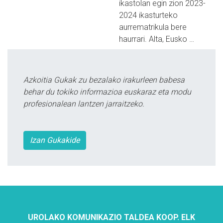
ikastolan egin zion 2023-
2024 ikasturteko
aurrematrikula bere
haurrari. Alta, Eusko …
Azkoitia Gukak zu bezalako irakurleen babesa
behar du tokiko informazioa euskaraz eta modu
profesionalean lantzen jarraitzeko.
Izan Gukakide
UROLAKO KOMUNIKAZIO TALDEA KOOP. ELK