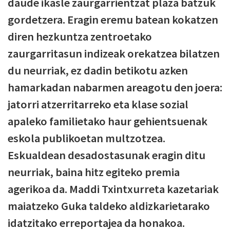
daude ikasle zaurgarrientzat plaza batzuk
gordetzera. Eragin eremu batean kokatzen
diren hezkuntza zentroetako
zaurgarritasun indizeak orekatzea bilatzen
du neurriak, ez dadin betikotu azken
hamarkadan nabarmen areagotu den joera:
jatorri atzerritarreko eta klase sozial
apaleko familietako haur gehientsuenak
eskola publikoetan multzotzea.
Eskualdean desadostasunak eragin ditu
neurriak, baina hitz egiteko premia
agerikoa da. Maddi Txintxurreta kazetariak
maiatzeko Guka taldeko aldizkarietarako
idatzitako erreportajea da honakoa.