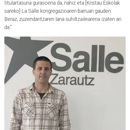
titulartasuna gurasoena da, nahiz eta [Kristau Eskolak
sareko] La Salle kongregazioaren barruan gauden.
Beraz, zuzendaritzaren lana suhiltzailearena izaten ari
da."