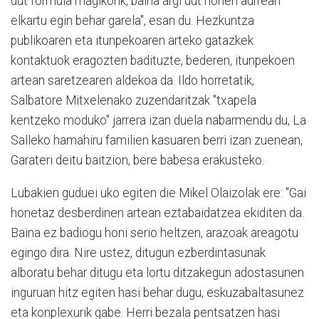
dut formula magikorik, baina argi dut honen aurrean
elkartu egin behar garela", esan du. Hezkuntza
publikoaren eta itunpekoaren arteko gatazkek
kontaktuok eragozten badituzte, bederen, itunpekoen
artean saretzearen aldekoa da. Ildo horretatik,
Salbatore Mitxelenako zuzendaritzak "txapela
kentzeko moduko" jarrera izan duela nabarmendu du, La
Salleko hamahiru familien kasuaren berri izan zuenean,
Garateri deitu baitzion, bere babesa erakusteko.
Lubakien guduei uko egiten die Mikel Olaizolak ere: "Gai
honetaz desberdinen artean eztabaidatzea ekiditen da.
Baina ez badiogu honi serio heltzen, arazoak areagotu
egingo dira. Nire ustez, ditugun ezberdintasunak
alboratu behar ditugu eta lortu ditzakegun adostasunen
inguruan hitz egiten hasi behar dugu, eskuzabaltasunez
eta konplexurik gabe. Herri bezala pentsatzen hasi