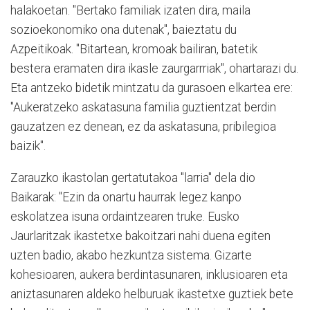
halakoetan. "Bertako familiak izaten dira, maila
sozioekonomiko ona dutenak", baieztatu du
Azpeitikoak. "Bitartean, kromoak bailiran, batetik
bestera eramaten dira ikasle zaurgarrriak", ohartarazi du.
Eta antzeko bidetik mintzatu da gurasoen elkartea ere:
"Aukeratzeko askatasuna familia guztientzat berdin
gauzatzen ez denean, ez da askatasuna, pribilegioa
baizik".
Zarauzko ikastolan gertatutakoa "larria" dela dio
Baikarak: "Ezin da onartu haurrak legez kanpo
eskolatzea isuna ordaintzearen truke. Eusko
Jaurlaritzak ikastetxe bakoitzari nahi duena egiten
uzten badio, akabo hezkuntza sistema. Gizarte
kohesioaren, aukera berdintasunaren, inklusioaren eta
aniztasunaren aldeko helburuak ikastetxe guztiek bete