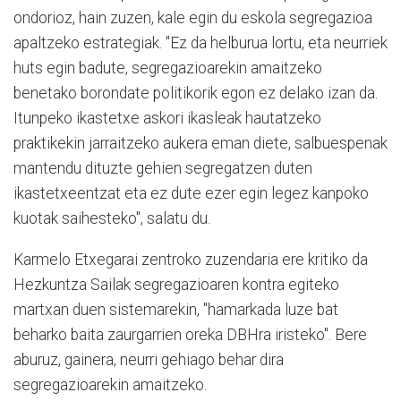
ondorioz, hain zuzen, kale egin du eskola segregazioa
apaltzeko estrategiak. "Ez da helburua lortu, eta neurriek
huts egin badute, segregazioarekin amaitzeko
benetako borondate politikorik egon ez delako izan da.
Itunpeko ikastetxe askori ikasleak hautatzeko
praktikekin jarraitzeko aukera eman diete, salbuespenak
mantendu dituzte gehien segregatzen duten
ikastetxeentzat eta ez dute ezer egin legez kanpoko
kuotak saihesteko", salatu du.
Karmelo Etxegarai zentroko zuzendaria ere kritiko da
Hezkuntza Sailak segregazioaren kontra egiteko
martxan duen sistemarekin, "hamarkada luze bat
beharko baita zaurgarrien oreka DBHra iristeko". Bere
aburuz, gainera, neurri gehiago behar dira
segregazioarekin amaitzeko.