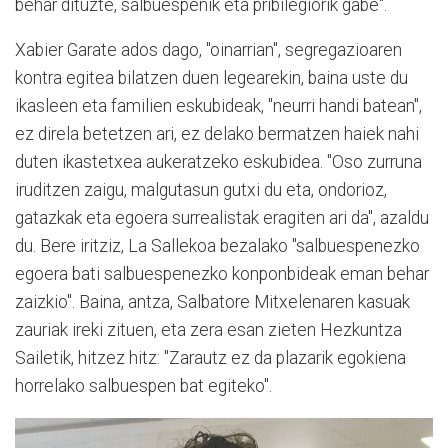
behar dituzte, salbuespenik eta pribilegiorik gabe".
Xabier Garate ados dago, "oinarrian", segregazioaren
kontra egitea bilatzen duen legearekin, baina uste du
ikasleen eta familien eskubideak, "neurri handi batean",
ez direla betetzen ari, ez delako bermatzen haiek nahi
duten ikastetxea aukeratzeko eskubidea. "Oso zurruna
iruditzen zaigu, malgutasun gutxi du eta, ondorioz,
gatazkak eta egoera surrealistak eragiten ari da", azaldu
du. Bere iritziz, La Sallekoa bezalako "salbuespenezko
egoera bati salbuespenezko konponbideak eman behar
zaizkio". Baina, antza, Salbatore Mitxelenaren kasuak
zauriak ireki zituen, eta zera esan zieten Hezkuntza
Sailetik, hitzez hitz: "Zarautz ez da plazarik egokiena
horrelako salbuespen bat egiteko".