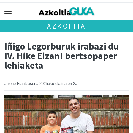
AZKOITIA
Iñigo Legorburuk irabazi du
IV. Hike Eizan! bertsopaper
lehiaketa
Julene Frantzesena
2025eko ekainaren 2a