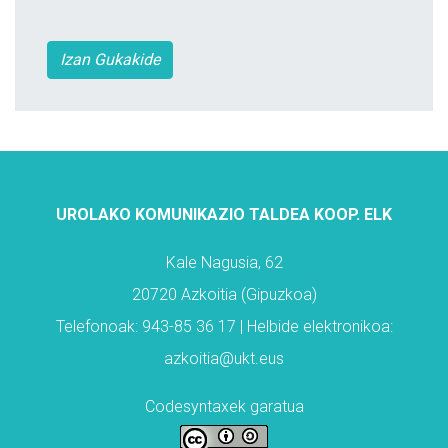
Izan Gukakide
UROLAKO KOMUNIKAZIO TALDEA KOOP. ELK
Kale Nagusia, 62
20720 Azkoitia (Gipuzkoa)
Telefonoak: 943-85 36 17 | Helbide elektronikoa:
azkoitia@ukt.eus
Codesyntaxek garatua