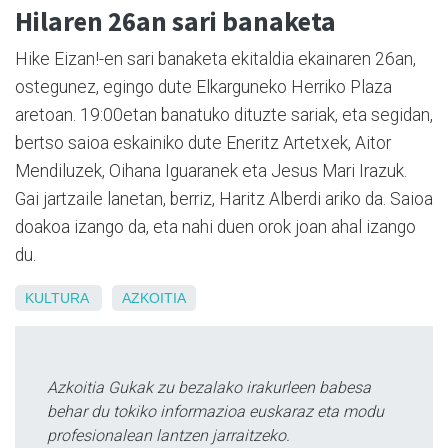
Hilaren 26an sari banaketa
Hike Eizan!-en sari banaketa ekitaldia ekainaren 26an,
ostegunez, egingo dute Elkarguneko Herriko Plaza
aretoan. 19:00etan banatuko dituzte sariak, eta segidan,
bertso saioa eskainiko dute Eneritz Artetxek, Aitor
Mendiluzek, Oihana Iguaranek eta Jesus Mari Irazuk.
Gai jartzaile lanetan, berriz, Haritz Alberdi ariko da. Saioa
doakoa izango da, eta nahi duen orok joan ahal izango
du.
KULTURA
AZKOITIA
Azkoitia Gukak zu bezalako irakurleen babesa
behar du tokiko informazioa euskaraz eta modu
profesionalean lantzen jarraitzeko.