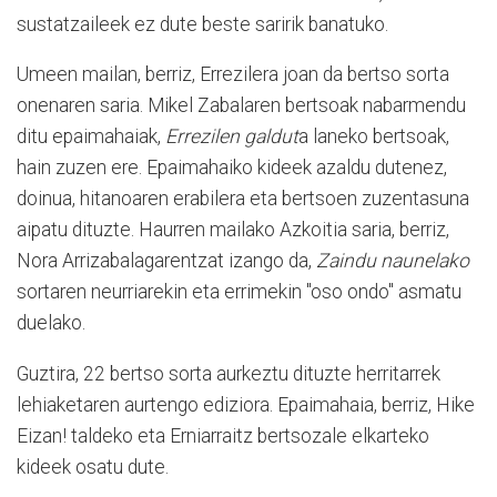
sustatzaileek ez dute beste saririk banatuko.
Umeen mailan, berriz, Errezilera joan da bertso sorta
onenaren saria. Mikel Zabalaren bertsoak nabarmendu
ditu epaimahaiak,
Errezilen galdut
a laneko bertsoak,
hain zuzen ere. Epaimahaiko kideek azaldu dutenez,
doinua, hitanoaren erabilera eta bertsoen zuzentasuna
aipatu dituzte. Haurren mailako Azkoitia saria, berriz,
Nora Arrizabalagarentzat izango da,
Zaindu naunelako
sortaren neurriarekin eta errimekin "oso ondo" asmatu
duelako.
Guztira, 22 bertso sorta aurkeztu dituzte herritarrek
lehiaketaren aurtengo ediziora. Epaimahaia, berriz, Hike
Eizan! taldeko eta Erniarraitz bertsozale elkarteko
kideek osatu dute.