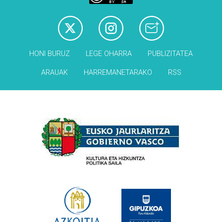
HONI BURUZ
LEGE OHARRA
PUBLIZITATEA
ARAUAK
HARREMANETARAKO
RSS
Babesleak