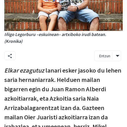
Iñigo Legorburu –eskuinean– artxiboko irudi batean.
(Kronika)
Entzun
Elkar ezagutuz
lanari esker jasoko du lehen
saria hernaniarrak. Helduen mailan
bigarren egin du Juan Ramon Alberdi
azkoitiarrak, eta Azkoitia saria Naia
Arrizabalagarentzat izan da. Gazteen
mailan Oier Juaristi azkoitiarra izan da
irabazlea, eta umeenean, berriz, Mikel