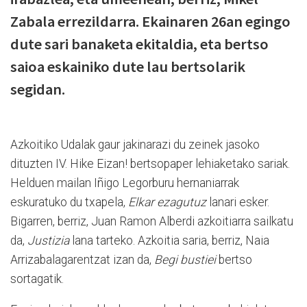
Zabala errezildarra. Ekainaren 26an egingo
dute sari banaketa ekitaldia, eta bertso
saioa eskainiko dute lau bertsolarik
segidan.
Azkoitiko Udalak gaur jakinarazi du zeinek jasoko
dituzten IV. Hike Eizan! bertsopaper lehiaketako sariak.
Helduen mailan Iñigo Legorburu hernaniarrak
eskuratuko du txapela,
Elkar ezagutuz
lanari esker.
Bigarren, berriz, Juan Ramon Alberdi azkoitiarra sailkatu
da,
Justizia
lana tarteko. Azkoitia saria, berriz, Naia
Arrizabalagarentzat izan da,
Begi bustiei
bertso
sortagatik.