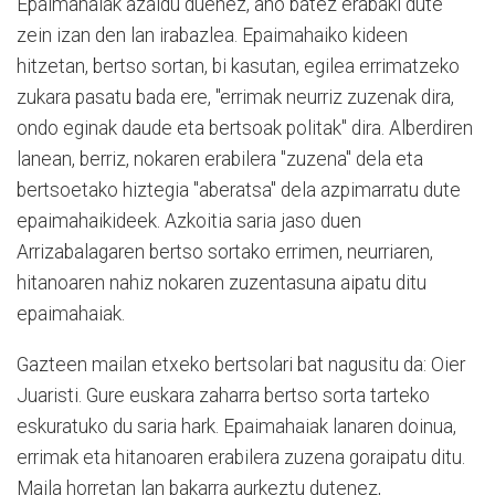
Epaimahaiak azaldu duenez, aho batez erabaki dute
zein izan den lan irabazlea. Epaimahaiko kideen
hitzetan, bertso sortan, bi kasutan, egilea errimatzeko
zukara pasatu bada ere, "errimak neurriz zuzenak dira,
ondo eginak daude eta bertsoak politak" dira. Alberdiren
lanean, berriz, nokaren erabilera "zuzena" dela eta
bertsoetako hiztegia "aberatsa" dela azpimarratu dute
epaimahaikideek. Azkoitia saria jaso duen
Arrizabalagaren bertso sortako errimen, neurriaren,
hitanoaren nahiz nokaren zuzentasuna aipatu ditu
epaimahaiak.
Gazteen mailan etxeko bertsolari bat nagusitu da: Oier
Juaristi. Gure euskara zaharra bertso sorta tarteko
eskuratuko du saria hark. Epaimahaiak lanaren doinua,
errimak eta hitanoaren erabilera zuzena goraipatu ditu.
Maila horretan lan bakarra aurkeztu dutenez,