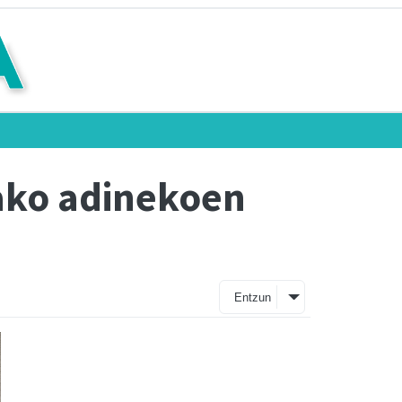
oako adinekoen
Entzun