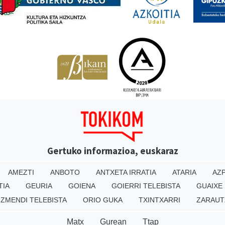
Gertuko informazioa, euskaraz
AMEZTI
ANBOTO
ANTXETA IRRATIA
ATARIA
AZP
TIA
GEURIA
GOIENA
GOIERRI TELEBISTA
GUAIXE
IZMENDI TELEBISTA
ORIO GUKA
TXINTXARRI
ZARAUT
Matx
Gurean
Ttap