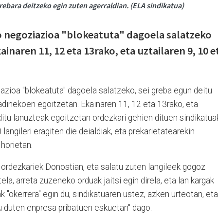
ebara deitzeko egin zuten agerraldian. (ELA sindikatua)
o negoziazioa "blokeatuta" dagoela salatzeko
inaren 11, 12 eta 13rako, eta uztailaren 9, 10 e
azioa "blokeatuta" dagoela salatzeko, sei greba egun deitu
adinekoen egoitzetan. Ekainaren 11, 12 eta 13rako, eta
ditu lanuzteak egoitzetan ordezkari gehien dituen sindikatua
langileri eragiten die deialdiak, eta prekarietatearekin
horietan.
 ordezkariek Donostian, eta salatu zuten langileek gogoz
ela, arreta zuzeneko orduak jaitsi egin direla, eta lan kargak
ak "okerrera" egin du, sindikatuaren ustez, azken urteotan, eta
ru duten enpresa pribatuen eskuetan" dago.