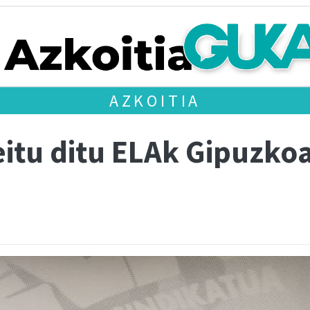
AZKOITIA
eitu ditu ELAk Gipuzk