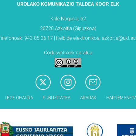
UROLAKO KOMUNIKAZIO TALDEA KOOP. ELK
Kale Nagusia, 62
20720 Azkoitia (Gipuzkoa)
Telefonoak: 943-85 36 17 | Helbide elektronikoa: azkoitia@ukt.eu
Codesyntaxek garatua
LEGE OHARRA
PUBLIZITATEA
ARAUAK
HARREMANET
Babesleak