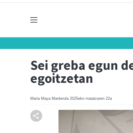
Sei greba egun d
egoitzetan
Maria Maya Manterola
2025eko maiatzaren 22a