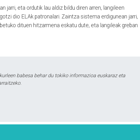
 jarri, eta ordutik lau aldiz bildu diren arren, langileen
otzi dio ELAk patronalari. Zaintza sistema erdigunean jarri,
obetuko dituen hitzarmena eskatu dute, eta langileak greban
kurleen babesa behar du tokiko informazioa euskaraz eta
rraitzeko.