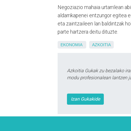
Negoziazio mahaia urtarrilean abian
aldarrikapenei entzungor egitea eg
eta zaintzaileen lan baldintzak h
parte hartzera deitu dituzte.
EKONOMIA
AZKOITIA
Azkoitia Gukak zu bezalako ira
modu profesionalean lantzen ja
Izan Gukakide