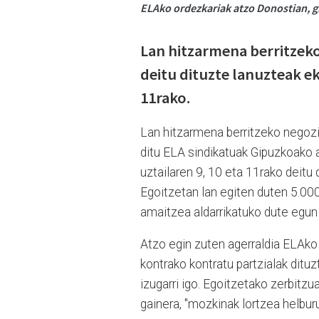
ELAko ordezkariak atzo Donostian, gr
Lan hitzarmena berritzek
deitu dituzte lanuzteak eka
11rako.
Lan hitzarmena berritzeko negozi
ditu ELA sindikatuak Gipuzkoako 
uztailaren 9, 10 eta 11rako deitu 
Egoitzetan lan egiten duten 5.000 
amaitzea aldarrikatuko dute egun 
Atzo egin zuten agerraldia ELAko
kontrako kontratu partzialak dituzt
izugarri igo. Egoitzetako zerbitzu
gainera, "mozkinak lortzea helbu