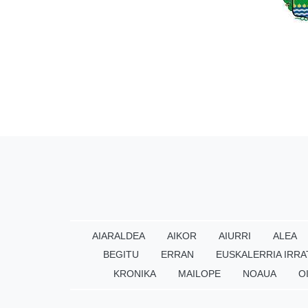
AIARALDEA
AIKOR
AIURRI
ALEA
BEGITU
ERRAN
EUSKALERRIA IRRA
KRONIKA
MAILOPE
NOAUA
O