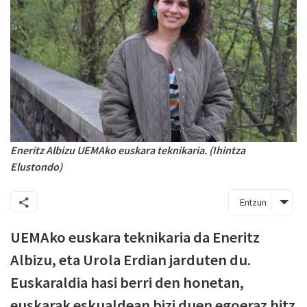
Eneritz Albizu UEMAko euskara teknikaria. (Ihintza
Elustondo)
Entzun
UEMAko euskara teknikaria da Eneritz
Albizu, eta Urola Erdian jarduten du.
Euskaraldia hasi berri den honetan,
euskarak eskualdean bizi duen egoeraz hitz