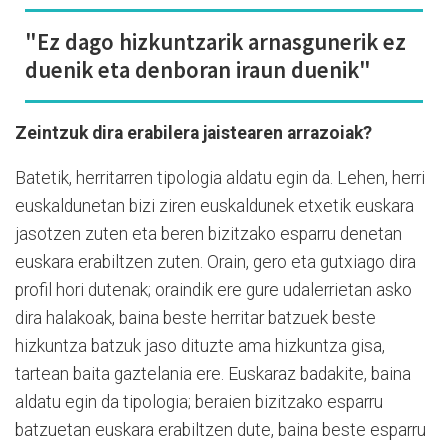
"Ez dago hizkuntzarik arnasgunerik ez
duenik eta denboran iraun duenik"
Zeintzuk dira erabilera jaistearen arrazoiak?
Batetik, herritarren tipologia aldatu egin da. Lehen, herri
euskaldunetan bizi ziren euskaldunek etxetik euskara
jasotzen zuten eta beren bizitzako esparru denetan
euskara erabiltzen zuten. Orain, gero eta gutxiago dira
profil hori dutenak; oraindik ere gure udalerrietan asko
dira halakoak, baina beste herritar batzuek beste
hizkuntza batzuk jaso dituzte ama hizkuntza gisa,
tartean baita gaztelania ere. Euskaraz badakite, baina
aldatu egin da tipologia; beraien bizitzako esparru
batzuetan euskara erabiltzen dute, baina beste esparru