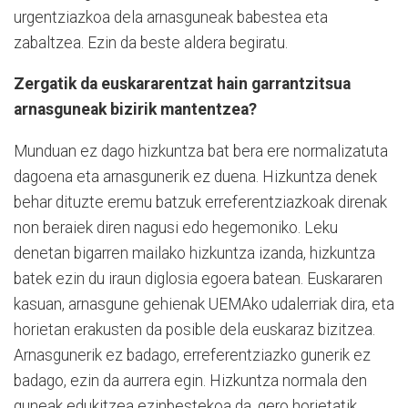
urgentziazkoa dela arnasguneak babestea eta
zabaltzea. Ezin da beste aldera begiratu.
Zergatik da euskararentzat hain garrantzitsua
arnasguneak bizirik mantentzea?
Munduan ez dago hizkuntza bat bera ere normalizatuta
dagoena eta arnasgunerik ez duena. Hizkuntza denek
behar dituzte eremu batzuk erreferentziazkoak direnak
non beraiek diren nagusi edo hegemoniko. Leku
denetan bigarren mailako hizkuntza izanda, hizkuntza
batek ezin du iraun diglosia egoera batean. Euskararen
kasuan, arnasgune gehienak UEMAko udalerriak dira, eta
horietan erakusten da posible dela euskaraz bizitzea.
Arnasgunerik ez badago, erreferentziazko gunerik ez
badago, ezin da aurrera egin. Hizkuntza normala den
guneak edukitzea ezinbestekoa da, gero horietatik