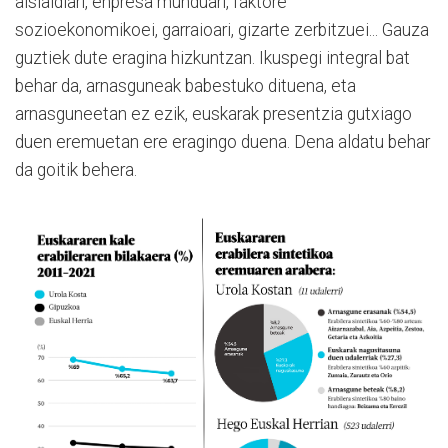
aisialdiari, enpresa munduari, faktore
sozioekonomikoei, garraioari, gizarte zerbitzuei... Gauza
guztiek dute eragina hizkuntzan. Ikuspegi integral bat
behar da, arnasguneak babestuko dituena, eta
arnasguneetan ez ezik, euskarak presentzia gutxiago
duen eremuetan ere eragingo duena. Dena aldatu behar
da goitik behera.