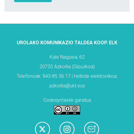
UROLAKO KOMUNIKAZIO TALDEA KOOP. ELK
Kale Nagusia, 62
20720 Azkoitia (Gipuzkoa)
Telefonoak: 943-85 36 17 | Helbide elektronikoa:
azkoitia@ukt.eus
Codesyntaxek garatua