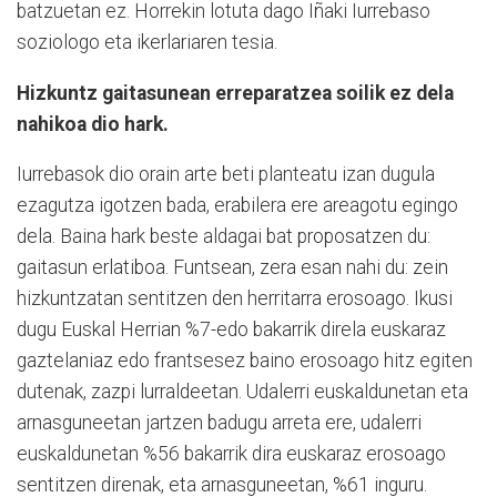
batzuetan ez. Horrekin lotuta dago Iñaki Iurrebaso
soziologo eta ikerlariaren tesia.
Hizkuntz gaitasunean erreparatzea soilik ez dela
nahikoa dio hark.
Iurrebasok dio orain arte beti planteatu izan dugula
ezagutza igotzen bada, erabilera ere areagotu egingo
dela. Baina hark beste aldagai bat proposatzen du:
gaitasun erlatiboa. Funtsean, zera esan nahi du: zein
hizkuntzatan sentitzen den herritarra erosoago. Ikusi
dugu Euskal Herrian %7-edo bakarrik direla euskaraz
gaztelaniaz edo frantsesez baino erosoago hitz egiten
dutenak, zazpi lurraldeetan. Udalerri euskaldunetan eta
arnasguneetan jartzen badugu arreta ere, udalerri
euskaldunetan %56 bakarrik dira euskaraz erosoago
sentitzen direnak, eta arnasguneetan, %61 inguru.