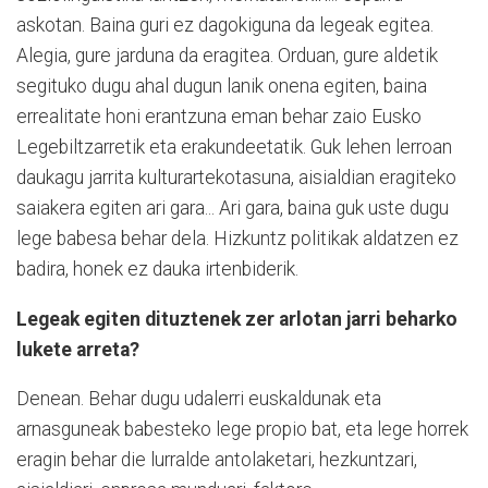
askotan. Baina guri ez dagokiguna da legeak egitea.
Alegia, gure jarduna da eragitea. Orduan, gure aldetik
segituko dugu ahal dugun lanik onena egiten, baina
errealitate honi erantzuna eman behar zaio Eusko
Legebiltzarretik eta erakundeetatik. Guk lehen lerroan
daukagu jarrita kulturartekotasuna, aisialdian eragiteko
saiakera egiten ari gara... Ari gara, baina guk uste dugu
lege babesa behar dela. Hizkuntz politikak aldatzen ez
badira, honek ez dauka irtenbiderik.
Legeak egiten dituztenek zer arlotan jarri beharko
lukete arreta?
Denean. Behar dugu udalerri euskaldunak eta
arnasguneak babesteko lege propio bat, eta lege horrek
eragin behar die lurralde antolaketari, hezkuntzari,