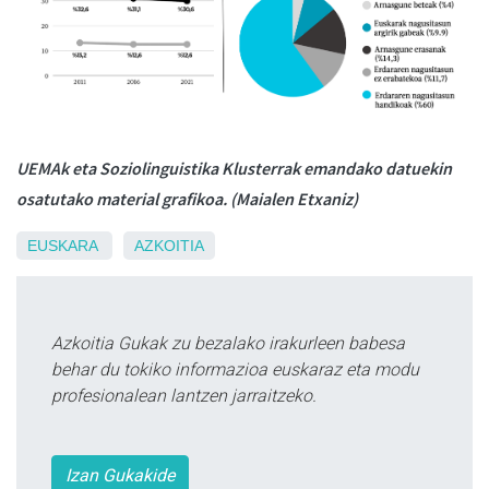
UEMAk eta Soziolinguistika Klusterrak emandako datuekin
osatutako material grafikoa. (Maialen Etxaniz)
EUSKARA
AZKOITIA
Azkoitia Gukak zu bezalako irakurleen babesa
behar du tokiko informazioa euskaraz eta modu
profesionalean lantzen jarraitzeko.
Izan Gukakide