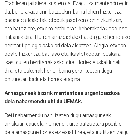
Erabileran jaitsiera ikusten da. Ezagutza mantendu egin
da, beherakada arin batzuekin, baina lehen hizkuntzan
badaude aldaketak: etxetik jasotzen den hizkuntzan,
eta batez ere, etxeko erabileran, beherakadak oso-oso
nabariak dira. Horren arrazoietako bat da gure herrietako
herritar tipologia asko ari dela aldatzen. Alegia, etxean
beste hizkuntza bat jaso eta ikastetxeetan euskara
ikasi duten herritarrak asko dira. Horiek euskaldunak
dira, eta eskerrak horiei, baina gero ikusten dugu
ohituretan baduela horrek eragina.
Arnasguneak bizirik mantentzea urgentziazkoa
dela nabarmendu ohi du UEMAk.
Beti nabarmendu nahi izaten dugu arnasguneak
arriskuan daudela, hemendik urte batzuetara posible
dela arnasgune horiek ez existitzea, eta iruditzen zaigu