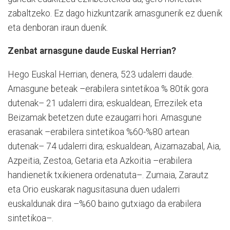
zabaltzeko. Ez dago hizkuntzarik arnasgunerik ez duenik
eta denboran iraun duenik.
Zenbat arnasgune daude Euskal Herrian?
Hego Euskal Herrian, denera, 523 udalerri daude.
Arnasgune beteak –erabilera sintetikoa % 80tik gora
dutenak– 21 udalerri dira; eskualdean, Errezilek eta
Beizamak betetzen dute ezaugarri hori. Arnasgune
erasanak –erabilera sintetikoa %60-%80 artean
dutenak– 74 udalerri dira; eskualdean, Aizarnazabal, Aia,
Azpeitia, Zestoa, Getaria eta Azkoitia –erabilera
handienetik txikienera ordenatuta–. Zumaia, Zarautz
eta Orio euskarak nagusitasuna duen udalerri
euskaldunak dira –%60 baino gutxiago da erabilera
sintetikoa–.