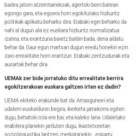
badira jatorri atzerritarrekoak, agertoki berri batean
egongo gara, eta egoera horri egokitutako hizkuntz
politikak aplikatu beharko dira. Erabaki egin beharko da
nahi al dugun ala ez euskara hizkuntz normalizatua
izatea; eta erantzuna baietz baldin bada, dena aldatu
behar da. Gaur egun martxan dugun eredu honekin ezin
zaio errealitate horri erantzun. Erabaki zentzudunak eta
ausartak behar dira.
UEMAk zer bide jorratuko ditu errealitate berrira
egokitzerakoan euskara galtzen irten ez dadin?
UEMA ekiteko erakunde bat da. Arnasguneei eta
udalerri euskaldunei begira, ikerketa jarraikorra egiten
dugu, behatoki rola ere bai, eta kaleko lana. Udaletako
erabilera planekin jarduten dugu, ikastetxeetan
soziolinguistika lantzen, merkatariekin... esparru