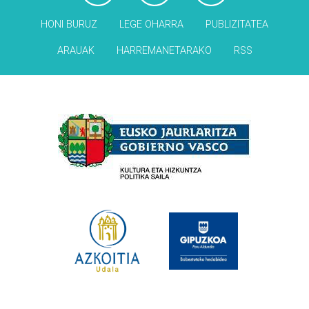
HONI BURUZ
LEGE OHARRA
PUBLIZITATEA
ARAUAK
HARREMANETARAKO
RSS
Babesleak