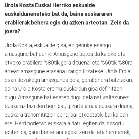
Urola Kosta Euskal Herriko eskualde
euskaldunenetako bat da, baina euskararen
erabilerak behera egin du azken urteotan. Zein da
joera?
Urola Kosta, eskualde gisa, ez genuke esango
arnasgune bat denik. Arnasgune betea da kaleko eta
etxeko erabilera %80tik gora dituena, eta %60tik %80ra
artean arnasgune erasana izango litzateke. Urola Erdia
esan dezakegu arnasgunea dela, gorabehera batzuekin,
baina Urola Kosta eremu euskaldun gisa definitzen
dugu. Arnasgune bat esaten dugu dela naturaltasunez
euskaraz bizi den herri bat, gizarte araua euskara duena,
euskara transmititzen dena, bai etxeetatik, bai kalean
ere. Herri horietan euskara aldatu egiten da, birsortu
egiten da, garai berrietara egokitzen da; eta herritarrek,