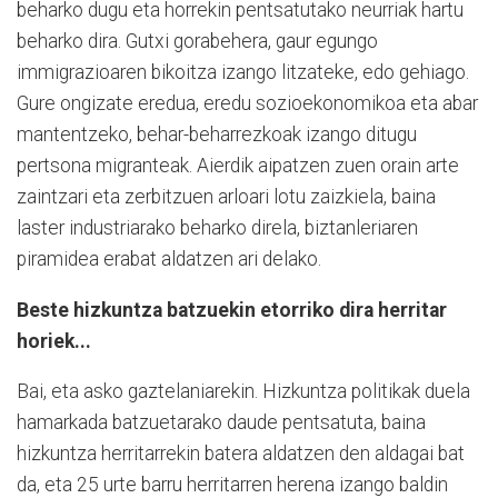
beharko dugu eta horrekin pentsatutako neurriak hartu
beharko dira. Gutxi gorabehera, gaur egungo
immigrazioaren bikoitza izango litzateke, edo gehiago.
Gure ongizate eredua, eredu sozioekonomikoa eta abar
mantentzeko, behar-beharrezkoak izango ditugu
pertsona migranteak. Aierdik aipatzen zuen orain arte
zaintzari eta zerbitzuen arloari lotu zaizkiela, baina
laster industriarako beharko direla, biztanleriaren
piramidea erabat aldatzen ari delako.
Beste hizkuntza batzuekin etorriko dira herritar
horiek...
Bai, eta asko gaztelaniarekin. Hizkuntza politikak duela
hamarkada batzuetarako daude pentsatuta, baina
hizkuntza herritarrekin batera aldatzen den aldagai bat
da, eta 25 urte barru herritarren herena izango baldin