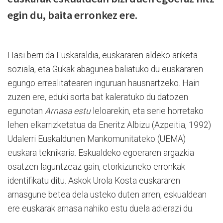
egin du, baita erronkez ere.
Hasi berri da Euskaraldia, euskararen aldeko ariketa
soziala, eta Gukak abagunea baliatuko du euskararen
egungo errealitatearen inguruan hausnartzeko. Hain
zuzen ere, eduki sorta bat kaleratuko du datozen
egunotan
Arnasa estu
leloarekin, eta serie horretako
lehen elkarrizketatua da Eneritz Albizu (Azpeitia, 1992)
Udalerri Euskaldunen Mankomunitateko (UEMA)
euskara teknikaria. Eskualdeko egoeraren argazkia
osatzen laguntzeaz gain, etorkizuneko erronkak
identifikatu ditu. Askok Urola Kosta euskararen
arnasgune betea dela usteko duten arren, eskualdean
ere euskarak arnasa nahiko estu duela adierazi du.