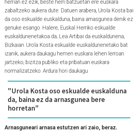
herrian ez ezik, beste herri batzuetan ere euskara
zabaltzeko aukera dute. Datuen arabera, Urola Kosta bai
da oso eskualde euskalduna, baina arnasgunea denik ez
genuke esango. Halere, Euskal Herriko eskualde
euskaldunenetakoa da; Lea Artibai da euskaldunena,
Bizkaian. Urola Kosta eskualde euskaldunenetako bat
izanik, aukera daukagu hemen euskara lehen lerroan
jartzeko, bizitza publiko eta pribatuan euskara
normalizatzeko. Ardura hori daukagu.
"Urola Kosta oso eskualde euskalduna
da, baina ez da arnasgunea bere
horretan"
Arnasguneari arnasa estutzen ari zaio, beraz.