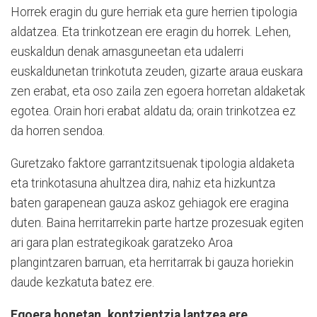
Horrek eragin du gure herriak eta gure herrien tipologia
aldatzea. Eta trinkotzean ere eragin du horrek. Lehen,
euskaldun denak arnasguneetan eta udalerri
euskaldunetan trinkotuta zeuden, gizarte araua euskara
zen erabat, eta oso zaila zen egoera horretan aldaketak
egotea. Orain hori erabat aldatu da; orain trinkotzea ez
da horren sendoa.
Guretzako faktore garrantzitsuenak tipologia aldaketa
eta trinkotasuna ahultzea dira, nahiz eta hizkuntza
baten garapenean gauza askoz gehiagok ere eragina
duten. Baina herritarrekin parte hartze prozesuak egiten
ari gara plan estrategikoak garatzeko Aroa
plangintzaren barruan, eta herritarrak bi gauza horiekin
daude kezkatuta batez ere.
Egoera honetan, kontzientzia lantzea ere