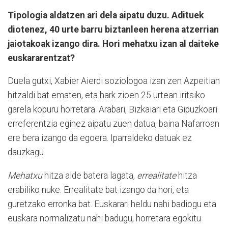
Tipologia aldatzen ari dela aipatu duzu. Adituek
diotenez, 40 urte barru biztanleen herena atzerrian
jaiotakoak izango dira. Hori mehatxu izan al daiteke
euskararentzat?
Duela gutxi, Xabier Aierdi soziologoa izan zen Azpeitian
hitzaldi bat ematen, eta hark zioen 25 urtean iritsiko
garela kopuru horretara. Arabari, Bizkaiari eta Gipuzkoari
erreferentzia eginez aipatu zuen datua, baina Nafarroan
ere bera izango da egoera. Iparraldeko datuak ez
dauzkagu.
Mehatxu
hitza alde batera lagata,
errealitate
hitza
erabiliko nuke. Errealitate bat izango da hori, eta
guretzako erronka bat. Euskarari heldu nahi badiogu eta
euskara normalizatu nahi badugu, horretara egokitu