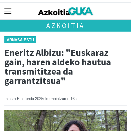
AZKOITIA
ARNASA ESTU
Eneritz Albizu: "Euskaraz
gain, haren aldeko hautua
transmititzea da
garrantzitsua"
Ihintza Elustondo
2025eko maiatzaren 16a