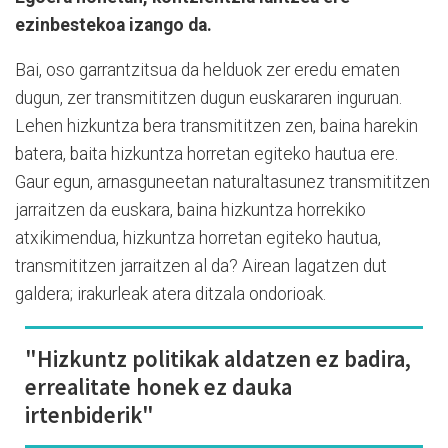
ezinbestekoa izango da.
Bai, oso garrantzitsua da helduok zer eredu ematen
dugun, zer transmititzen dugun euskararen inguruan.
Lehen hizkuntza bera transmititzen zen, baina harekin
batera, baita hizkuntza horretan egiteko hautua ere.
Gaur egun, arnasguneetan naturaltasunez transmititzen
jarraitzen da euskara, baina hizkuntza horrekiko
atxikimendua, hizkuntza horretan egiteko hautua,
transmititzen jarraitzen al da? Airean lagatzen dut
galdera; irakurleak atera ditzala ondorioak.
"Hizkuntz politikak aldatzen ez badira,
errealitate honek ez dauka
irtenbiderik"