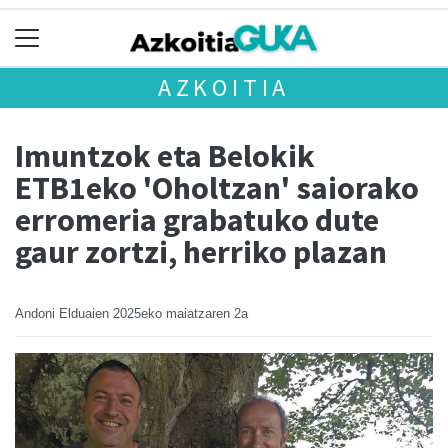
AZKOITIA
Imuntzok eta Belokik
ETB1eko 'Oholtzan' saiorako
erromeria grabatuko dute
gaur zortzi, herriko plazan
Andoni Elduaien
2025eko maiatzaren 2a