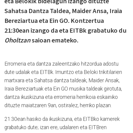
eta Belokik bidelagun izango dituzte
Sahatsa Dantza Taldea, Maider Ansa, Iraia
Bereziartua eta Ein GO. Kontzertua
21:30ean izango da eta EITBk grabatuko du
Oholtzan
saioan emateko.
Erromeria eta dantza zaleentzako hitzordua adostu
dute udalak eta EITBk. Imuntzo eta Beloki trikitilarien
martxara eta Sahatsa dantza taldeak, Maider Ansak,
Iraia Bereziartuak eta Ein GO musika taldeak girotuta,
dantza ikuskizuna eta erromeria herrikoia eskainiko
dituzte maiatzaren 9an, ostiralez, herriko plazan.
21:30ean hasiko da ikuskizuna, eta EITBko kamerek
grabatuko dute; izan ere, udalaren eta EITBren