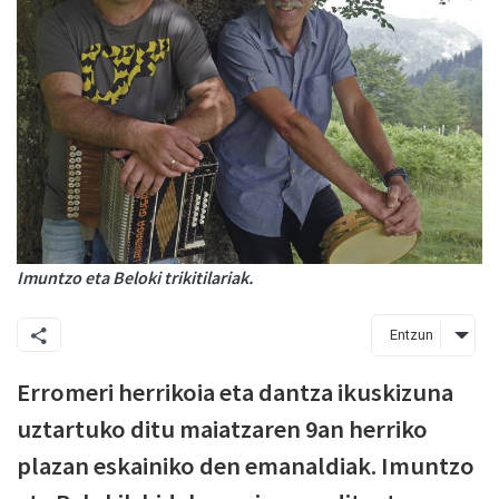
Imuntzo eta Beloki trikitilariak.
Entzun
Erromeri herrikoia eta dantza ikuskizuna
uztartuko ditu maiatzaren 9an herriko
plazan eskainiko den emanaldiak. Imuntzo