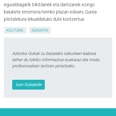
eguraldiagatik trikitilariek eta dantzariek ezingo
balukete erromeria herriko plazan eskaini, Gurea
pilotalekura lekualdatuko dute kontzertua.
KULTURA
AZKOITIA
Azkoitia Gukak zu bezalako irakurleen babesa
behar du tokiko informazioa euskaraz eta modu
profesionalean lantzen jarraitzeko.
Izan Gukakide