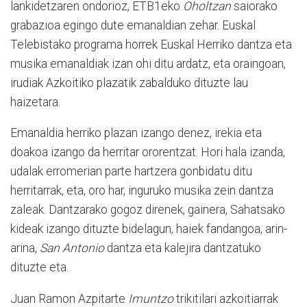
lankidetzaren ondorioz, ETB1eko
Oholtzan
saiorako
grabazioa egingo dute emanaldian zehar. Euskal
Telebistako programa horrek Euskal Herriko dantza eta
musika emanaldiak izan ohi ditu ardatz, eta oraingoan,
irudiak Azkoitiko plazatik zabalduko dituzte lau
haizetara.
Emanaldia herriko plazan izango denez, irekia eta
doakoa izango da herritar ororentzat. Hori hala izanda,
udalak erromerian parte hartzera gonbidatu ditu
herritarrak, eta, oro har, inguruko musika zein dantza
zaleak. Dantzarako gogoz direnek, gainera, Sahatsako
kideak izango dituzte bidelagun, haiek fandangoa, arin-
arina,
San Antonio
dantza eta kalejira dantzatuko
dituzte eta.
Juan Ramon Azpitarte
Imuntzo
trikitilari azkoitiarrak