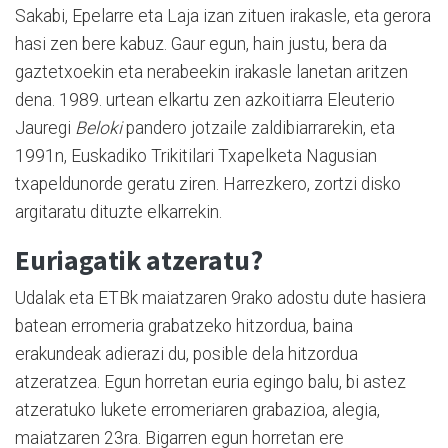
Sakabi, Epelarre eta Laja izan zituen irakasle, eta gerora
hasi zen bere kabuz. Gaur egun, hain justu, bera da
gaztetxoekin eta nerabeekin irakasle lanetan aritzen
dena. 1989. urtean elkartu zen azkoitiarra Eleuterio
Jauregi
Beloki
pandero jotzaile zaldibiarrarekin, eta
1991n, Euskadiko Trikitilari Txapelketa Nagusian
txapeldunorde geratu ziren. Harrezkero, zortzi disko
argitaratu dituzte elkarrekin.
Euriagatik atzeratu?
Udalak eta ETBk maiatzaren 9rako adostu dute hasiera
batean erromeria grabatzeko hitzordua, baina
erakundeak adierazi du, posible dela hitzordua
atzeratzea. Egun horretan euria egingo balu, bi astez
atzeratuko lukete erromeriaren grabazioa, alegia,
maiatzaren 23ra. Bigarren egun horretan ere