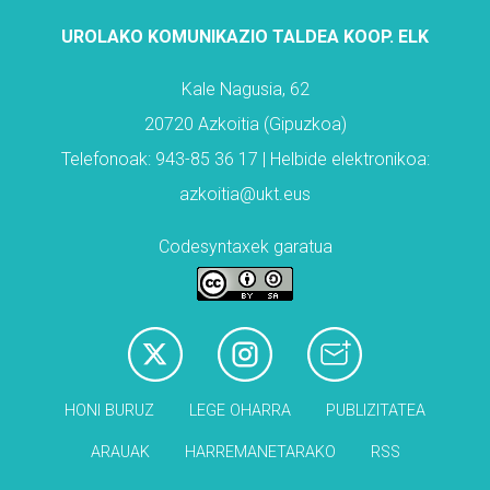
UROLAKO KOMUNIKAZIO TALDEA KOOP. ELK
Kale Nagusia, 62
20720 Azkoitia (Gipuzkoa)
Telefonoak: 943-85 36 17 | Helbide elektronikoa:
azkoitia@ukt.eus
Codesyntaxek garatua
HONI BURUZ
LEGE OHARRA
PUBLIZITATEA
ARAUAK
HARREMANETARAKO
RSS