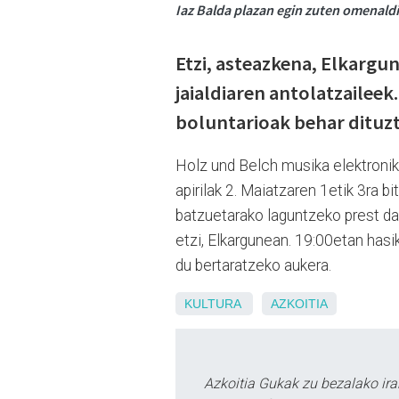
Iaz Balda plazan egin zuten omenaldi
Etzi, asteazkena, Elkargu
jaialdiaren antolatzaileek
boluntarioak behar dituzt
Holz und Belch musika elektroniko
apirilak 2. Maiatzaren 1etik 3ra bi
batzuetarako laguntzeko prest da
etzi, Elkargunean. 19:00etan hasi
du bertaratzeko aukera.
KULTURA
AZKOITIA
Azkoitia Gukak zu bezalako ira