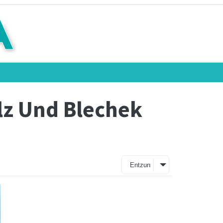
olz Und Blechek
Entzun