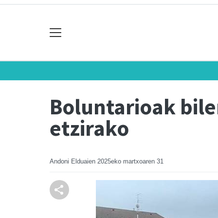
Boluntarioak bile
etzirako
Andoni Elduaien
2025eko martxoaren 31