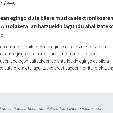
a. (Guka)
nean egingo dute bilera musika elektronikoare
. Antolaketa lan batzuekin lagundu ahal izatek
e.
aren antolatzaileek bilera egingo dute etzi, asteazkena,
tartean egingo dute aurten jaialdia, eta antolaketa lan
uden edo egon daitezkeen boluntarioekin egingo du bilera
ko dute bilera eta laguntzeko prest dagoen herritar orok iza
kurleen babesa behar du tokiko informazioa euskaraz eta