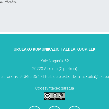
rraitzeko.
UROLAKO KOMUNIKAZIO TALDEA KOOP. ELK
Kale Nagusia, 62
20720 Azkoitia (Gipuzkoa)
Telefonoak: 943-85 36 17 | Helbide elektronikoa: azkoitia@ukt.eu
Codesyntaxek garatua