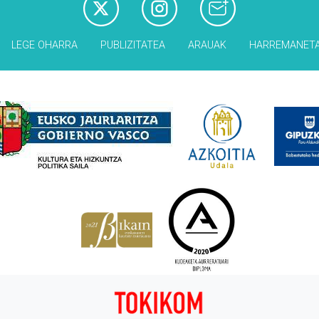
LEGE OHARRA
PUBLIZITATEA
ARAUAK
HARREMANET
Babesleak