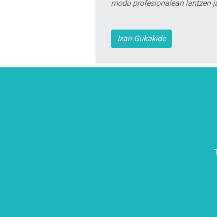
modu profesionalean lantzen ja
Izan Gukakide