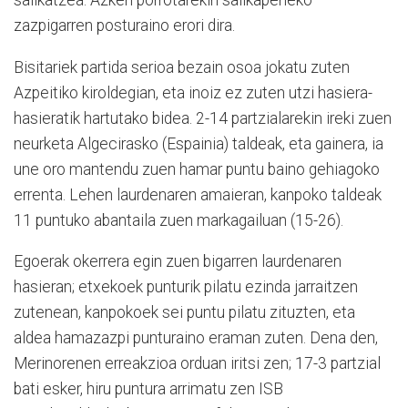
sailkatzea. Azken porrotarekin sailkapeneko
zazpigarren posturaino erori dira.
Bisitariek partida serioa bezain osoa jokatu zuten
Azpeitiko kiroldegian, eta inoiz ez zuten utzi hasiera-
hasieratik hartutako bidea. 2-14 partzialarekin ireki zuen
neurketa Algecirasko (Espainia) taldeak, eta gainera, ia
une oro mantendu zuen hamar puntu baino gehiagoko
errenta. Lehen laurdenaren amaieran, kanpoko taldeak
11 puntuko abantaila zuen markagailuan (15-26).
Egoerak okerrera egin zuen bigarren laurdenaren
hasieran; etxekoek punturik pilatu ezinda jarraitzen
zutenean, kanpokoek sei puntu pilatu zituzten, eta
aldea hamazazpi punturaino eraman zuten. Dena den,
Merinorenen erreakzioa orduan iritsi zen; 17-3 partzial
bati esker, hiru puntura arrimatu zen ISB