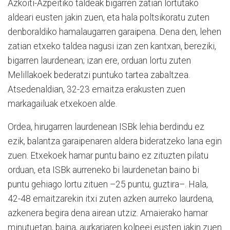
Azkoiti-Azpeitiko taldeak bigarren zatian lortutako
aldeari eusten jakin zuen, eta hala poltsikoratu zuten
denboraldiko hamalaugarren garaipena. Dena den, lehen
zatian etxeko taldea nagusi izan zen kantxan, bereziki,
bigarren laurdenean; izan ere, orduan lortu zuten
Melillakoek bederatzi puntuko tartea zabaltzea.
Atsedenaldian, 32-23 emaitza erakusten zuen
markagailuak etxekoen alde.
Ordea, hirugarren laurdenean ISBk lehia berdindu ez
ezik, balantza garaipenaren aldera bideratzeko lana egin
zuen. Etxekoek hamar puntu baino ez zituzten pilatu
orduan, eta ISBk aurreneko bi laurdenetan baino bi
puntu gehiago lortu zituen –25 puntu, guztira–. Hala,
42-48 emaitzarekin itxi zuten azken aurreko laurdena,
azkenera begira dena airean utziz. Amaierako hamar
minutuetan, baina, aurkariaren kolpeei eusten jakin zuen