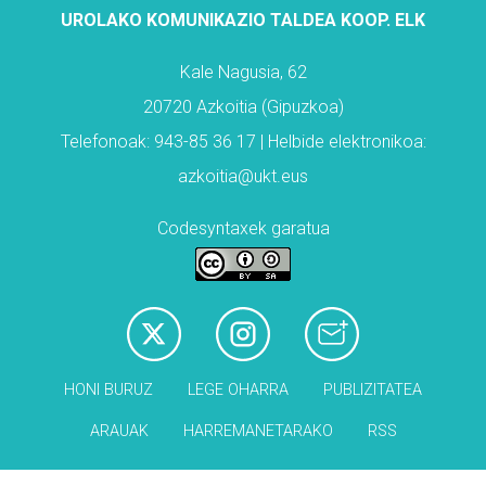
UROLAKO KOMUNIKAZIO TALDEA KOOP. ELK
Kale Nagusia, 62
20720 Azkoitia (Gipuzkoa)
Telefonoak: 943-85 36 17 | Helbide elektronikoa:
azkoitia@ukt.eus
Codesyntaxek garatua
HONI BURUZ
LEGE OHARRA
PUBLIZITATEA
ARAUAK
HARREMANETARAKO
RSS