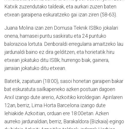
Katxik zuzendutako taldeak, eta aurkari zuzen baten
etxean garaipena eskuratzeko gai izan ziren (58-63).
Juana Molina izan zen Domusa Teknik ISBko jokalari
onena, hamasei puntu saskiratu eta 24 puntuko
balorazioa lortuta. Denboraldi erregularra amaitzeko lau
jardunaldi baino ez dira gelditzen, eta horietatik hiru
etxean jokatuko ditu ISBk; hurrengo biak, gainera,
jarraian jokatuko ditu etxean.
Batetik, zapatuan (18:00), sasoi honetan garaipen bakar
bat eskuratuta sailkapeneko azken postuan dagoen
Arxil izango dute arerio, Azkoitiko kiroldegian. Apirilaren
12an, berriz, Lima Horta Barcelona izango dute
lehiakide Azkoitian, orduan ere 18:00etan. Azken
aurreko jardunaldian, berriz, Barakaldora (Bizkaia) egingo