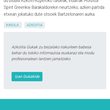
du bidaia Azkoiti-Azpeitiko taldeak, indarrak Horbisa
Spirit Greenkw Barakaldorekin neurtzeko; azken partida
etxean jokatuko dute otsoek Bartzelonaren aurka.
KIROLA
AZKOITIA
Azkoitia Gukak zu bezalako irakurleen babesa
behar du tokiko informazioa euskaraz eta modu
profesionalean lantzen jarraitzeko.
Izan Gukakide