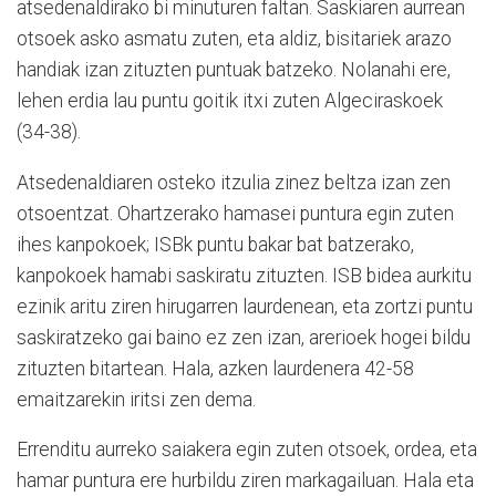
atsedenaldirako bi minuturen faltan. Saskiaren aurrean
otsoek asko asmatu zuten, eta aldiz, bisitariek arazo
handiak izan zituzten puntuak batzeko. Nolanahi ere,
lehen erdia lau puntu goitik itxi zuten Algeciraskoek
(34-38).
Atsedenaldiaren osteko itzulia zinez beltza izan zen
otsoentzat. Ohartzerako hamasei puntura egin zuten
ihes kanpokoek; ISBk puntu bakar bat batzerako,
kanpokoek hamabi saskiratu zituzten. ISB bidea aurkitu
ezinik aritu ziren hirugarren laurdenean, eta zortzi puntu
saskiratzeko gai baino ez zen izan, arerioek hogei bildu
zituzten bitartean. Hala, azken laurdenera 42-58
emaitzarekin iritsi zen dema.
Errenditu aurreko saiakera egin zuten otsoek, ordea, eta
hamar puntura ere hurbildu ziren markagailuan. Hala eta