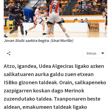
Jovan Stulic saskira begira. (Unai Murillo)
Entzun
Atzo, igandea, Udea Algeciras ligako azken
sailkatuaren aurka galdu zuen etxean
ISBko gizonen taldeak. Orain, sailkapeneko
zazpigarren koskan dago Merinok
zuzendutako taldea. Txanponaren beste
aldean, emakumeen taldeak ligako