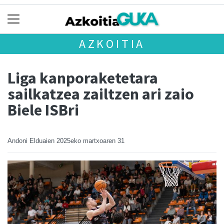
AZKOITIA
Liga kanporaketetara
sailkatzea zailtzen ari zaio
Biele ISBri
Andoni Elduaien
2025eko martxoaren 31