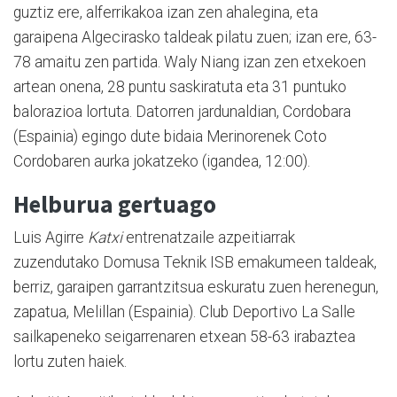
guztiz ere, alferrikakoa izan zen ahalegina, eta
garaipena Algecirasko taldeak pilatu zuen; izan ere, 63-
78 amaitu zen partida. Waly Niang izan zen etxekoen
artean onena, 28 puntu saskiratuta eta 31 puntuko
balorazioa lortuta. Datorren jardunaldian, Cordobara
(Espainia) egingo dute bidaia Merinorenek Coto
Cordobaren aurka jokatzeko (igandea, 12:00).
Helburua gertuago
Luis Agirre
Katxi
entrenatzaile azpeitiarrak
zuzendutako Domusa Teknik ISB emakumeen taldeak,
berriz, garaipen garrantzitsua eskuratu zuen herenegun,
zapatua, Melillan (Espainia). Club Deportivo La Salle
sailkapeneko seigarrenaren etxean 58-63 irabaztea
lortu zuten haiek.