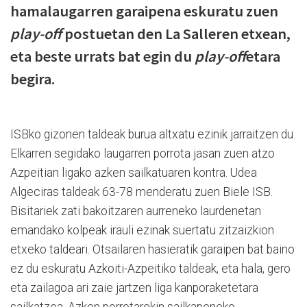
hamalaugarren garaipena eskuratu zuen
play-off
postuetan den La Salleren etxean,
eta beste urrats bat egin du
play-off
etara
begira.
ISBko gizonen taldeak burua altxatu ezinik jarraitzen du.
Elkarren segidako laugarren porrota jasan zuen atzo
Azpeitian ligako azken sailkatuaren kontra. Udea
Algeciras taldeak 63-78 menderatu zuen Biele ISB.
Bisitariek zati bakoitzaren aurreneko laurdenetan
emandako kolpeak irauli ezinak suertatu zitzaizkion
etxeko taldeari. Otsailaren hasieratik garaipen bat baino
ez du eskuratu Azkoiti-Azpeitiko taldeak, eta hala, gero
eta zailagoa ari zaie jartzen liga kanporaketetara