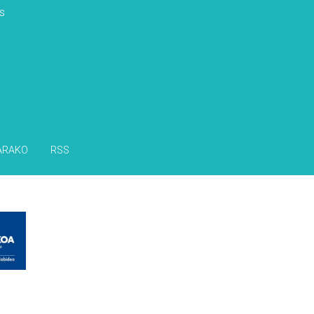
s
ARAKO
RSS