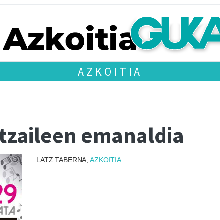
AZKOITIA
rtzaileen emanaldia
LATZ TABERNA,
AZKOITIA