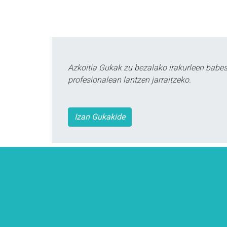
Azkoitia Gukak zu bezalako irakurleen babe
profesionalean lantzen jarraitzeko.
Izan Gukakide