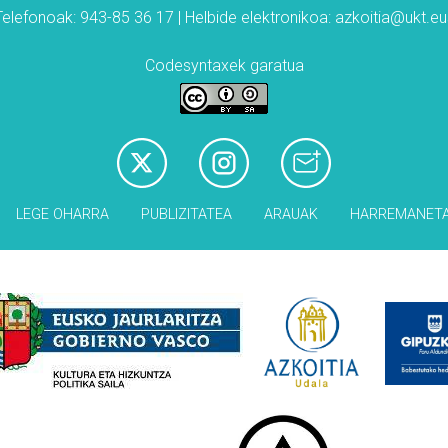
Telefonoak: 943-85 36 17 | Helbide elektronikoa: azkoitia@ukt.eu
Codesyntaxek garatua
LEGE OHARRA
PUBLIZITATEA
ARAUAK
HARREMANET
Babesleak