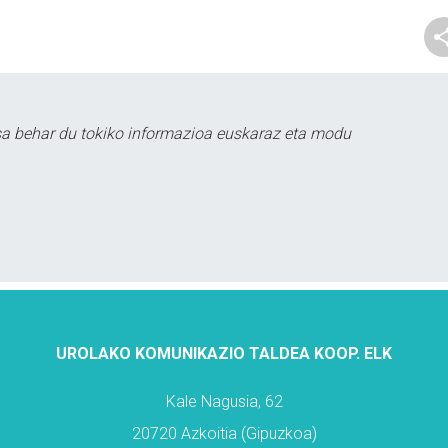
sa behar du tokiko informazioa euskaraz eta modu
UROLAKO KOMUNIKAZIO TALDEA KOOP. ELK
Kale Nagusia, 62
20720 Azkoitia (Gipuzkoa)