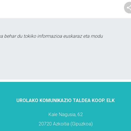
sa behar du tokiko informazioa euskaraz eta modu
UROLAKO KOMUNIKAZIO TALDEA KOOP. ELK
Kale Nagusia, 62
20720 Azkoitia (Gipuzkoa)