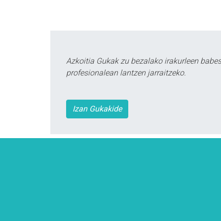
Azkoitia Gukak zu bezalako irakurleen babe
profesionalean lantzen jarraitzeko.
Izan Gukakide