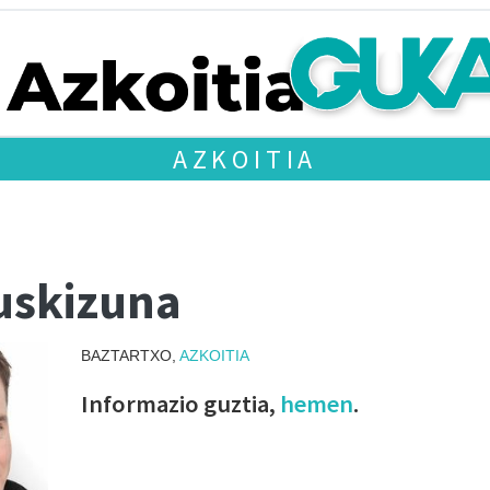
AZKOITIA
uskizuna
BAZTARTXO,
AZKOITIA
Informazio guztia,
hemen
.