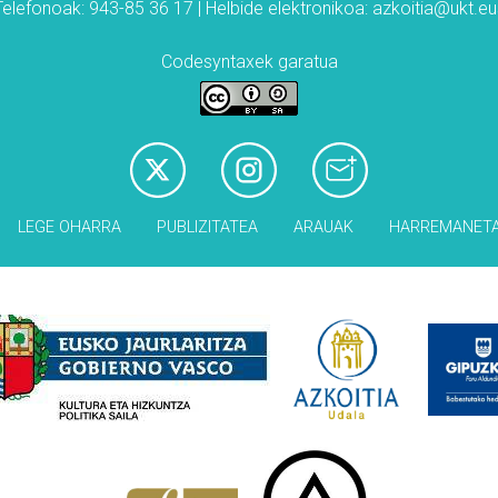
Telefonoak: 943-85 36 17 | Helbide elektronikoa: azkoitia@ukt.eu
Codesyntaxek garatua
LEGE OHARRA
PUBLIZITATEA
ARAUAK
HARREMANET
Babesleak