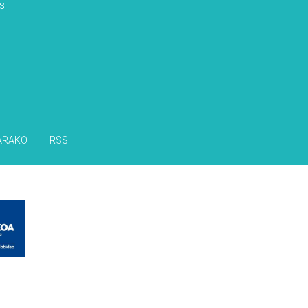
s
ARAKO
RSS