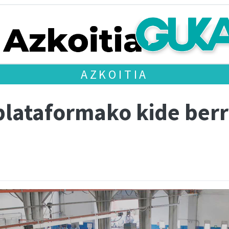
AZKOITIA
plataformako kide berr