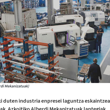
rdi Mekanizatuak)
ki duten industria enpresei laguntza eskaintzea
k. Azkoitiko Alberdi Mekanizatuak lantegiak