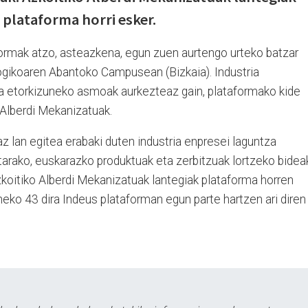
 plataforma horri esker.
formak atzo, asteazkena, egun zuen aurtengo urteko batzar
ogikoaren Abantoko Campusean (Bizkaia). Industria
a etorkizuneko asmoak aurkezteaz gain, plataformako kide
n Alberdi Mekanizatuak.
 lan egitea erabaki duten industria enpresei laguntza
tarako, euskarazko produktuak eta zerbitzuak lortzeko bidea
zkoitiko Alberdi Mekanizatuak lantegiak plataforma horren
eko 43 dira Indeus plataforman egun parte hartzen ari diren