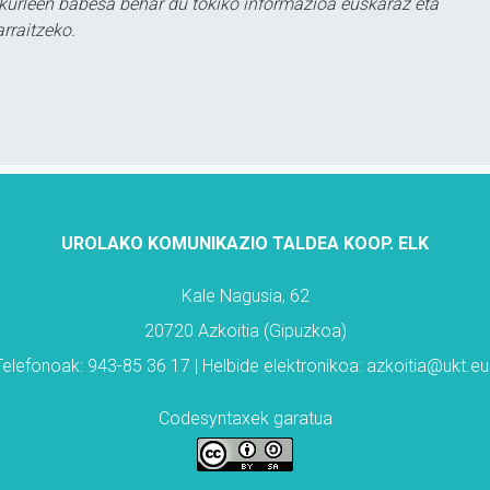
kurleen babesa behar du tokiko informazioa euskaraz eta
rraitzeko.
UROLAKO KOMUNIKAZIO TALDEA KOOP. ELK
Kale Nagusia, 62
20720 Azkoitia (Gipuzkoa)
Telefonoak: 943-85 36 17 | Helbide elektronikoa: azkoitia@ukt.eu
Codesyntaxek garatua