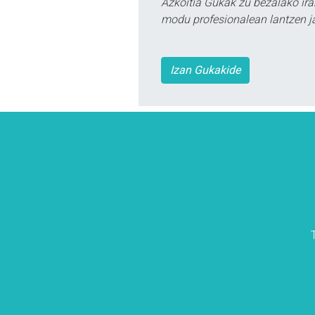
Azkoitia Gukak zu bezalako ira
modu profesionalean lantzen ja
Izan Gukakide