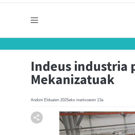
Indeus industria 
Mekanizatuak
Andoni Elduaien
2025eko martxoaren 13a