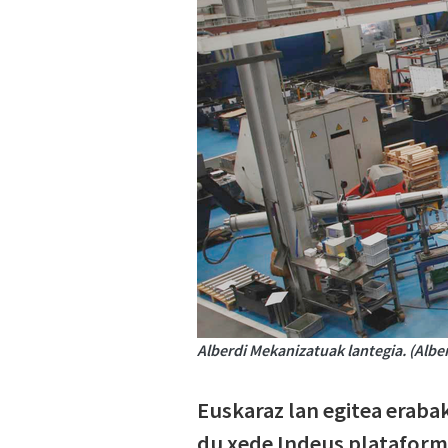
Alberdi Mekanizatuak lantegia. (Albe
Euskaraz lan egitea eraba
du xede Indeus plataforma