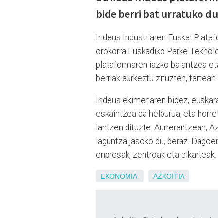
bide berri bat urratuko du
Indeus Industriaren Euskal Plata
orokorra Euskadiko Parke Teknol
plataformaren iazko balantzea et
berriak aurkeztu zituzten, tartea
Indeus ekimenaren bidez, euskaraz
eskaintzea da helburua, eta horre
lantzen dituzte. Aurrerantzean, A
laguntza jasoko du, beraz. Dagoen
enpresak, zentroak eta elkarteak.
EKONOMIA
AZKOITIA