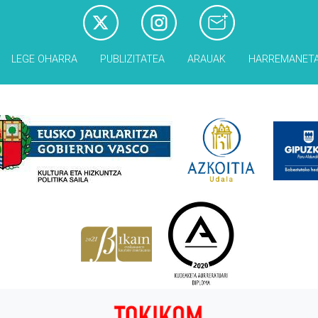
LEGE OHARRA
PUBLIZITATEA
ARAUAK
HARREMANET
Babesleak