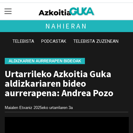
NAHIERAN
TELEBISTA
PODCASTAK
TELEBISTA ZUZENEAN
ALDIZKARIEN AURRERAPEN BIDEOAK
Urtarrileko Azkoitia Guka
aldizkariaren bideo
aurrerapena: Andrea Pozo
Maialen Etxaniz
2025eko urtarrilaren 3a