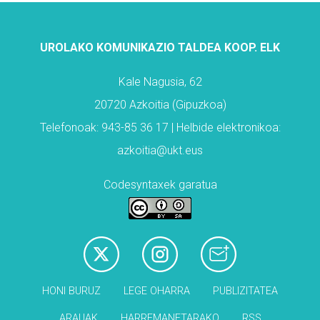
UROLAKO KOMUNIKAZIO TALDEA KOOP. ELK
Kale Nagusia, 62
20720 Azkoitia (Gipuzkoa)
Telefonoak: 943-85 36 17 | Helbide elektronikoa:
azkoitia@ukt.eus
Codesyntaxek garatua
HONI BURUZ
LEGE OHARRA
PUBLIZITATEA
ARAUAK
HARREMANETARAKO
RSS