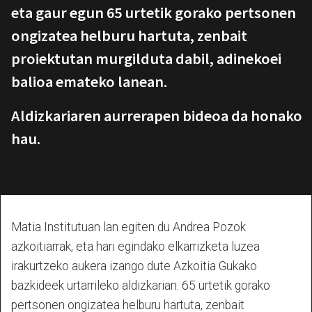
eta gaur egun 65 urtetik gorako pertsonen
ongizatea helburu hartuta, zenbait
proiektutan murgilduta dabil, adinekoei
balioa emateko lanean.
Aldizkariaren aurrerapen bideoa da honako
hau.
Matia Institutuan lan egiten du Andrea Pozok
azkoitiarrak, eta hari egindako elkarrizketa luzea
irakurtzeko aukera izango dute Azkoitia Gukako
bazkideek urtarrileko aldizkarian. 65 urtetik gorako
pertsonen ongizatea helburu hartuta, zenbait