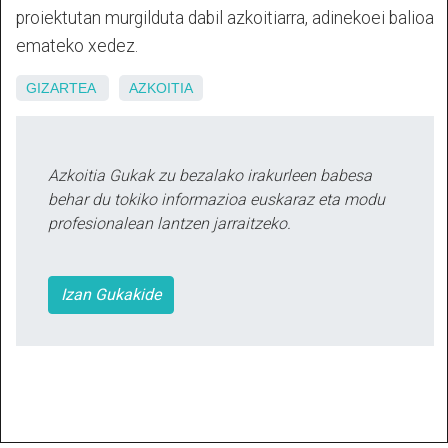
proiektutan murgilduta dabil azkoitiarra, adinekoei balioa
emateko xedez.
GIZARTEA
AZKOITIA
Azkoitia Gukak zu bezalako irakurleen babesa
behar du tokiko informazioa euskaraz eta modu
profesionalean lantzen jarraitzeko.
Izan Gukakide