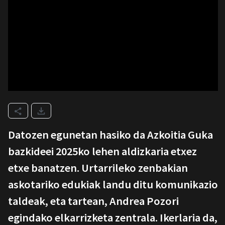
Datozen egunetan hasiko da Azkoitia Guka
bazkideei 2025ko lehen aldizkaria etxez
etxe banatzen. Urtarrileko zenbakian
askotariko edukiak landu ditu komunikazio
taldeak, eta tartean, Andrea Pozori
egindako elkarrizketa zentrala. Ikerlaria da,