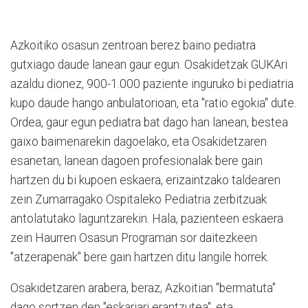
Azkoitiko osasun zentroan berez baino pediatra
gutxiago daude lanean gaur egun. Osakidetzak GUKAri
azaldu dionez, 900-1.000 paziente inguruko bi pediatria
kupo daude hango anbulatorioan, eta "ratio egokia" dute.
Ordea, gaur egun pediatra bat dago han lanean, bestea
gaixo baimenarekin dagoelako, eta Osakidetzaren
esanetan, lanean dagoen profesionalak bere gain
hartzen du bi kupoen eskaera, erizaintzako taldearen
zein Zumarragako Ospitaleko Pediatria zerbitzuak
antolatutako laguntzarekin. Hala, pazienteen eskaera
zein Haurren Osasun Programan sor daitezkeen
"atzerapenak" bere gain hartzen ditu langile horrek.
Osakidetzaren arabera, beraz, Azkoitian "bermatuta"
dago sortzen den "eskariari erantzutea", eta