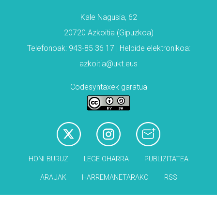
Kale Nagusia, 62
20720 Azkoitia (Gipuzkoa)
Telefonoak: 943-85 36 17 | Helbide elektronikoa:
azkoitia@ukt.eus
Codesyntaxek garatua
HONI BURUZ
LEGE OHARRA
PUBLIZITATEA
ARAUAK
HARREMANETARAKO
RSS
Babesleak