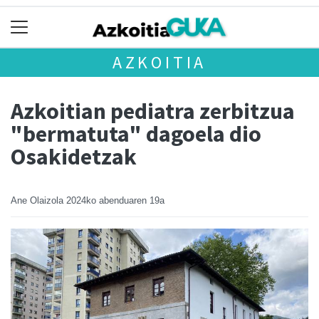
AZKOITIA
Azkoitian pediatra zerbitzua
"bermatuta" dagoela dio
Osakidetzak
Ane Olaizola
2024ko abenduaren 19a