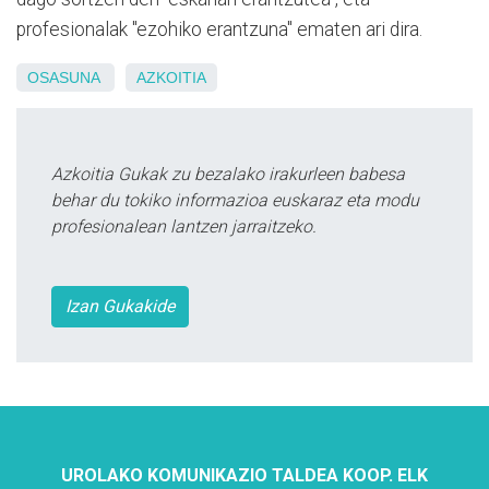
profesionalak "ezohiko erantzuna" ematen ari dira.
OSASUNA
AZKOITIA
Azkoitia Gukak zu bezalako irakurleen babesa
behar du tokiko informazioa euskaraz eta modu
profesionalean lantzen jarraitzeko.
Izan Gukakide
UROLAKO KOMUNIKAZIO TALDEA KOOP. ELK