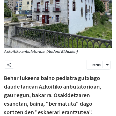
Azkoitiko anbulatorioa. (Andoni Elduaien)
Entzun
Behar lukeena baino pediatra gutxiago
daude lanean Azkoitiko anbulatorioan,
gaur egun, bakarra. Osakidetzaren
esanetan, baina, "bermatuta" dago
sortzen den "eskaerari erantzutea".