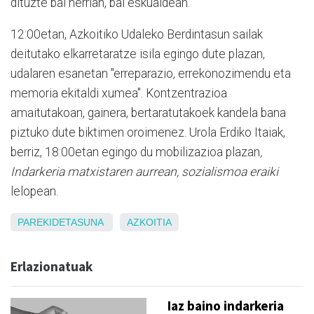
dituzte bai herrian, bai eskualdean.
12:00etan, Azkoitiko Udaleko Berdintasun sailak
deitutako elkarretaratze isila egingo dute plazan,
udalaren esanetan "erreparazio, errekonozimendu eta
memoria ekitaldi xumea". Kontzentrazioa
amaitutakoan, gainera, bertaratutakoek kandela bana
piztuko dute biktimen oroimenez. Urola Erdiko Itaiak,
berriz, 18:00etan egingo du mobilizazioa plazan
,
Indarkeria matxistaren aurrean, sozialismoa eraiki
lelopean.
PAREKIDETASUNA
AZKOITIA
Erlazionatuak
Iaz baino indarkeria