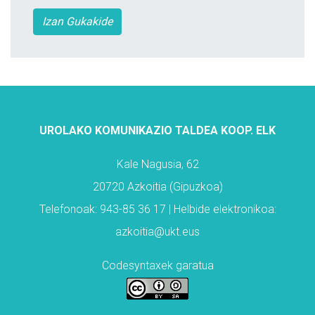
Izan Gukakide
UROLAKO KOMUNIKAZIO TALDEA KOOP. ELK
Kale Nagusia, 62
20720 Azkoitia (Gipuzkoa)
Telefonoak: 943-85 36 17 | Helbide elektronikoa:
azkoitia@ukt.eus
Codesyntaxek garatua