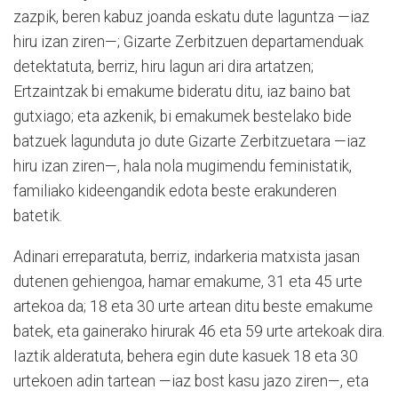
zazpik, beren kabuz joanda eskatu dute laguntza —iaz
hiru izan ziren—; Gizarte Zerbitzuen departamenduak
detektatuta, berriz, hiru lagun ari dira artatzen;
Ertzaintzak bi emakume bideratu ditu, iaz baino bat
gutxiago; eta azkenik, bi emakumek bestelako bide
batzuek lagunduta jo dute Gizarte Zerbitzuetara —iaz
hiru izan ziren—, hala nola mugimendu feministatik,
familiako kideengandik edota beste erakunderen
batetik.
Adinari erreparatuta, berriz, indarkeria matxista jasan
dutenen gehiengoa, hamar emakume, 31 eta 45 urte
artekoa da; 18 eta 30 urte artean ditu beste emakume
batek, eta gainerako hirurak 46 eta 59 urte artekoak dira.
Iaztik alderatuta, behera egin dute kasuek 18 eta 30
urtekoen adin tartean —iaz bost kasu jazo ziren—, eta