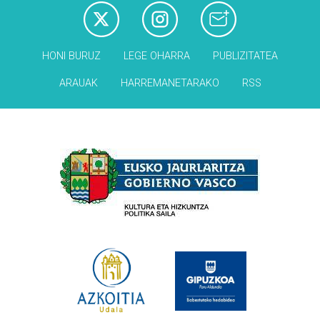
HONI BURUZ
LEGE OHARRA
PUBLIZITATEA
ARAUAK
HARREMANETARAKO
RSS
Babesleak