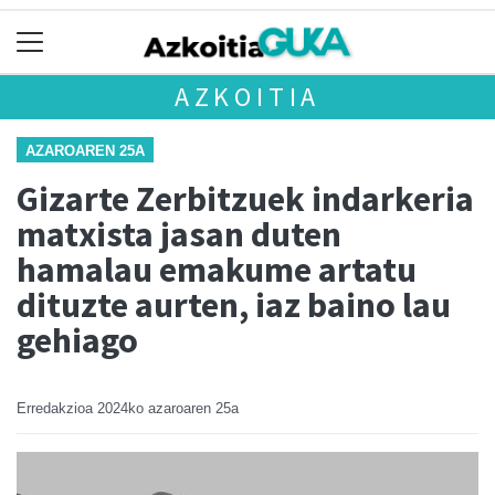
AZKOITIA
AZAROAREN 25A
Gizarte Zerbitzuek indarkeria
matxista jasan duten
hamalau emakume artatu
dituzte aurten, iaz baino lau
gehiago
Erredakzioa
2024ko azaroaren 25a