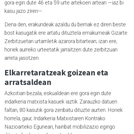
gora egin dute 46 eta 59 urte artekoen artean —iaz bi
kasu jazo ziren—.
Dena den, erakundeak azaldu du berriak ez diren beste
bost kasugatik ere artatu dituztela emakumeak Gizarte
Zerbitzuetan urtarriletik azarora bitartean; izan ere,
horiek aurreko urteetatik jarraitzen dute zerbitzuan
arreta jasotzen.
Elkarretaratzeak goizean eta
arratsaldean
Azkoitian bezala, eskualdean ere gora egin dute
indarkeria matxista kasuek iaztik. Zarauzko datuen
faltan, 80 kasutik gora zenbatu dituzte aurten. Horiek
horrela, gaur, Indarkeria Matxistaren Kontrako
Nazioarteko Egunean, hainbat mobilizazio egingo