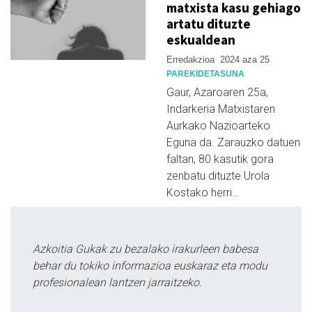
matxista kasu gehiago
artatu dituzte
eskualdean
Erredakzioa
2024 aza 25
PAREKIDETASUNA
Gaur, Azaroaren 25a,
Indarkeria Matxistaren
Aurkako Nazioarteko
Eguna da. Zarauzko datuen
faltan, 80 kasutik gora
zenbatu dituzte Urola
Kostako herri…
Azkoitia Gukak zu bezalako irakurleen babesa
behar du tokiko informazioa euskaraz eta modu
profesionalean lantzen jarraitzeko.