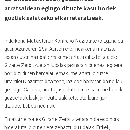
arratsaldean egingo dituzte kasu horiek
guztiak salatzeko elkarretaratzeak.
Indarkeria Matxistaren Kontrako Nazioarteko Eguna da
gaur, Azaroaren 25a. Aurten ere, indarkeria matxista
jasan duten hainbat emakume artatu dituzte udaleko
Gizarte Zerbitzuetan. Udalak jakinarazi duenez, egoera
hori bizi duten hamalau emakume artatu dituzte
urtarriletik azarora bitartean, iaz epe horretan baino lau
gehiago. Gainera, arreta jaso dutenen emakume horiek
guztietatik lauk jarri dute salaketa, eta laurei jarri
dizkiete babes neurriak.
Emakume horiek Gizarte Zerbitzuetara nola edo nork
bideratuta jo duten ere zehaztu du udalak. Erdiek,