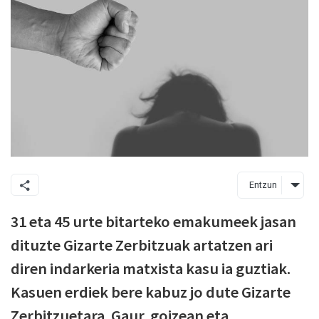
Entzun
31 eta 45 urte bitarteko emakumeek jasan
dituzte Gizarte Zerbitzuak artatzen ari
diren indarkeria matxista kasu ia guztiak.
Kasuen erdiek bere kabuz jo dute Gizarte
Zerbitzuetara. Gaur, goizean eta