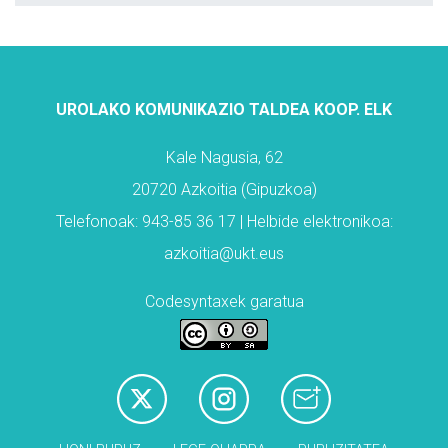
UROLAKO KOMUNIKAZIO TALDEA KOOP. ELK
Kale Nagusia, 62
20720 Azkoitia (Gipuzkoa)
Telefonoak: 943-85 36 17 | Helbide elektronikoa:
azkoitia@ukt.eus
Codesyntaxek garatua