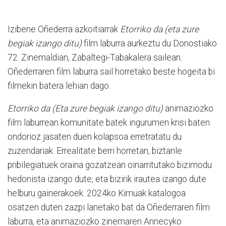
Izibene Oñederra azkoitiarrak
Etorriko da (eta zure
begiak izango ditu)
film laburra aurkeztu du Donostiako
72. Zinemaldian, Zabaltegi-Tabakalera sailean.
Oñederraren film laburra sail horretako beste hogeita bi
filmekin batera lehian dago.
Etorriko da (Eta zure begiak izango ditu)
animaziozko
film laburrean komunitate batek ingurumen krisi baten
ondorioz jasaten duen kolapsoa erretratatu du
zuzendariak. Errealitate berri horretan, biztanle
pribilegiatuek oraina gozatzean oinarritutako bizimodu
hedonista izango dute, eta bizirik irautea izango dute
helburu gainerakoek. 2024ko Kimuak katalogoa
osatzen duten zazpi lanetako bat da Oñederraren film
laburra, eta animaziozko zinemaren Annecyko