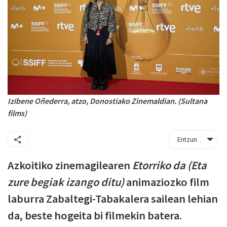
Izibene Oñederra, atzo, Donostiako Zinemaldian. (Sultana
films)
Entzun
Azkoitiko zinemagilearen
Etorriko da (Eta
zure begiak izango ditu)
animaziozko film
laburra Zabaltegi-Tabakalera sailean lehian
da, beste hogeita bi filmekin batera.