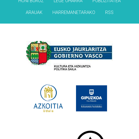
HONI BURUZ
LEGE OHARRA
PUBLIZITATEA
ARAUAK
HARREMANETARAKO
RSS
Babesleak