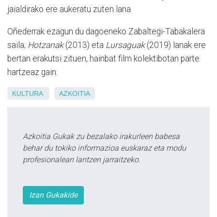
jaialdirako ere aukeratu zuten lana.
Oñederrak ezagun du dagoeneko Zabaltegi-Tabakalera
saila;
Hotzanak
(2013) eta
Lursaguak
(2019) lanak ere
bertan erakutsi zituen, hainbat film kolektibotan parte
hartzeaz gain.
KULTURA
AZKOITIA
Azkoitia Gukak zu bezalako irakurleen babesa
behar du tokiko informazioa euskaraz eta modu
profesionalean lantzen jarraitzeko.
Izan Gukakide