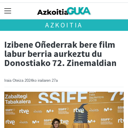
AZKOITIA
Izibene Oñederrak bere film
labur berria aurkeztu du
Donostiako 72. Zinemaldian
Iraia Oteiza
2024ko irailaren 27a