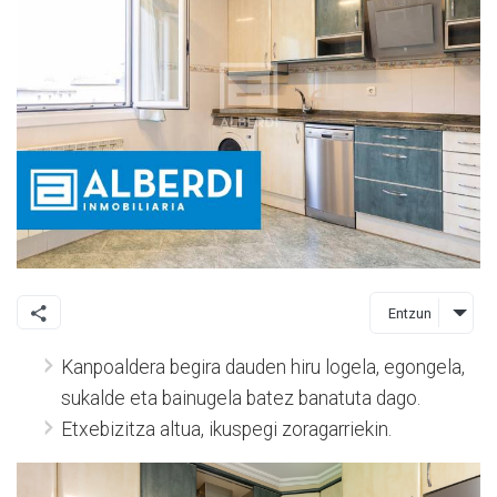
Entzun
Kanpoaldera begira dauden hiru logela, egongela,
sukalde eta bainugela batez banatuta dago.
Etxebizitza altua, ikuspegi zoragarriekin.