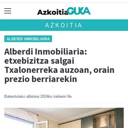
AZKOITIA
ALBERDI INMOBILIARIA
Alberdi Inmobiliaria:
etxebizitza salgai
Txalonerreka auzoan, orain
prezio berriarekin
Babestutako albistea
2024ko irailaren 9a