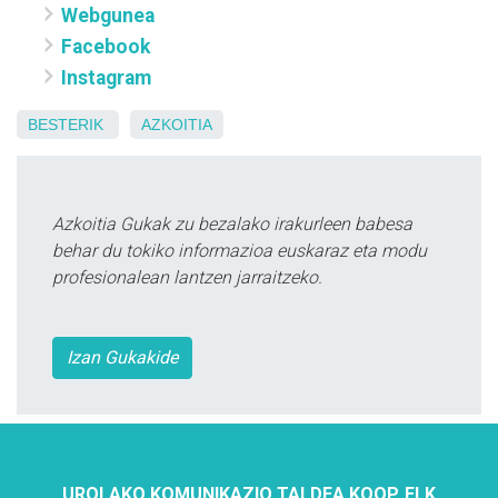
Webgunea
Facebook
Instagram
BESTERIK
AZKOITIA
Azkoitia Gukak zu bezalako irakurleen babesa
behar du tokiko informazioa euskaraz eta modu
profesionalean lantzen jarraitzeko.
Izan Gukakide
UROLAKO KOMUNIKAZIO TALDEA KOOP. ELK