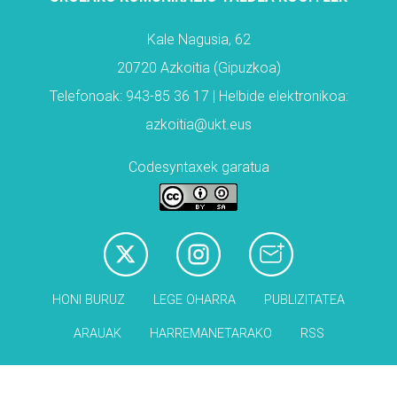
Kale Nagusia, 62
20720 Azkoitia (Gipuzkoa)
Telefonoak: 943-85 36 17 | Helbide elektronikoa:
azkoitia@ukt.eus
Codesyntaxek garatua
HONI BURUZ
LEGE OHARRA
PUBLIZITATEA
ARAUAK
HARREMANETARAKO
RSS
Babesleak