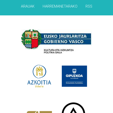
ARAUAK
HARREMANETARAKO
RSS
Babesleak