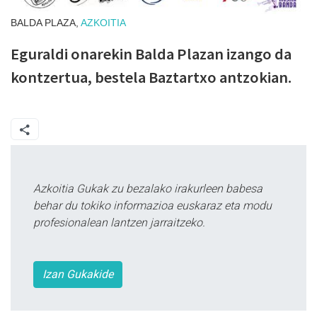
BALDA PLAZA,
AZKOITIA
Eguraldi onarekin Balda Plazan izango da
kontzertua, bestela Baztartxo antzokian.
Azkoitia Gukak zu bezalako irakurleen babesa
behar du tokiko informazioa euskaraz eta modu
profesionalean lantzen jarraitzeko.
Izan Gukakide