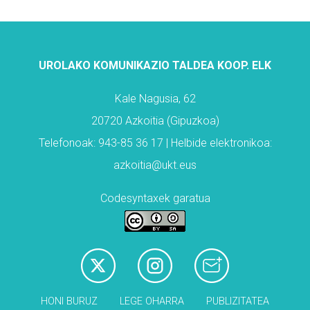
UROLAKO KOMUNIKAZIO TALDEA KOOP. ELK
Kale Nagusia, 62
20720 Azkoitia (Gipuzkoa)
Telefonoak: 943-85 36 17 | Helbide elektronikoa:
azkoitia@ukt.eus
Codesyntaxek garatua
HONI BURUZ
LEGE OHARRA
PUBLIZITATEA