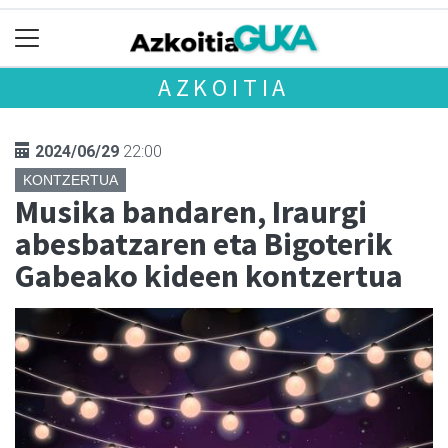
AZKOITIA
2024/06/29
22:00
KONTZERTUA
Musika bandaren, Iraurgi
abesbatzaren eta Bigoterik
Gabeako kideen kontzertua