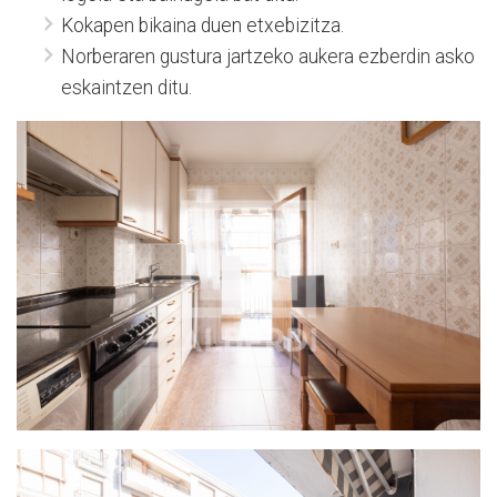
Kokapen bikaina duen etxebizitza.
Norberaren gustura jartzeko aukera ezberdin asko
eskaintzen ditu.