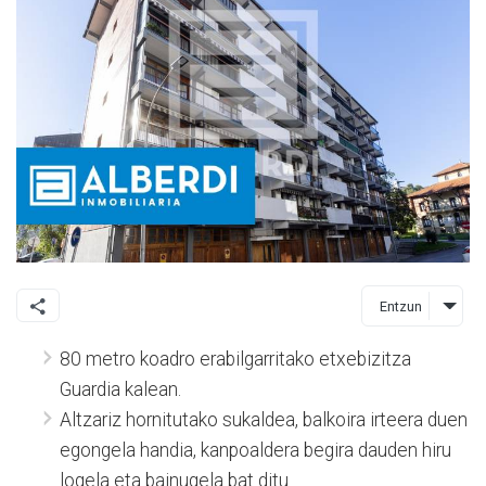
Entzun
80 metro koadro erabilgarritako etxebizitza
Guardia kalean.
Altzariz hornitutako sukaldea, balkoira irteera duen
egongela handia, kanpoaldera begira dauden hiru
logela eta bainugela bat ditu.