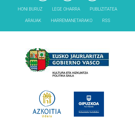
HONI BURUZ
LEGE OHARRA
PUBLIZITATEA
ARAUAK
HARREMANETARAKO
RSS
Babesleak