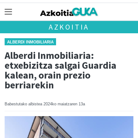
AZKOITIA
ALBERDI INMOBILIARIA
Alberdi Inmobiliaria:
etxebizitza salgai Guardia
kalean, orain prezio
berriarekin
Babestutako albistea
2024ko maiatzaren 13a