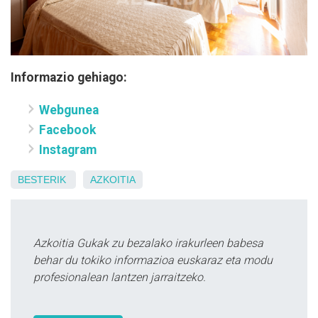
Informazio gehiago:
Webgunea
Facebook
Instagram
BESTERIK
AZKOITIA
Azkoitia Gukak zu bezalako irakurleen babesa
behar du tokiko informazioa euskaraz eta modu
profesionalean lantzen jarraitzeko.