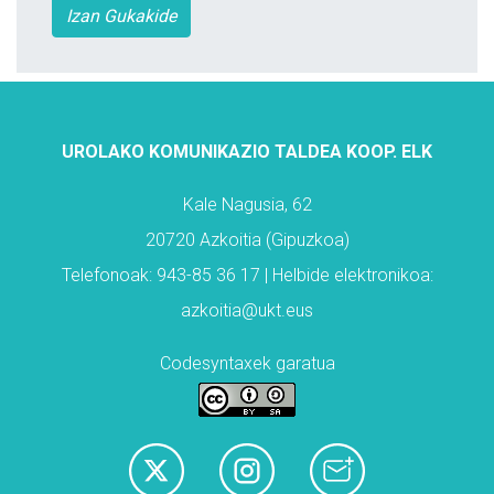
Izan Gukakide
UROLAKO KOMUNIKAZIO TALDEA KOOP. ELK
Kale Nagusia, 62
20720 Azkoitia (Gipuzkoa)
Telefonoak: 943-85 36 17 | Helbide elektronikoa:
azkoitia@ukt.eus
Codesyntaxek garatua