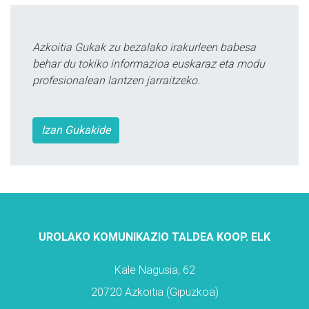
Azkoitia Gukak zu bezalako irakurleen babesa
behar du tokiko informazioa euskaraz eta modu
profesionalean lantzen jarraitzeko.
Izan Gukakide
UROLAKO KOMUNIKAZIO TALDEA KOOP. ELK
Kale Nagusia, 62
20720 Azkoitia (Gipuzkoa)