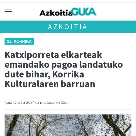
AZKOITIA
23. KORRIKA
Katxiporreta elkarteak
emandako pagoa landatuko
dute bihar, Korrika
Kulturalaren barruan
Iraia Oteiza
2024ko martxoaren 12a