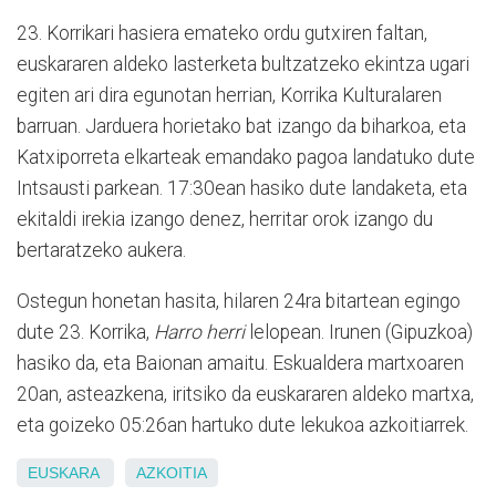
23. Korrikari hasiera emateko ordu gutxiren faltan,
euskararen aldeko lasterketa bultzatzeko ekintza ugari
egiten ari dira egunotan herrian, Korrika Kulturalaren
barruan. Jarduera horietako bat izango da biharkoa, eta
Katxiporreta elkarteak emandako pagoa landatuko dute
Intsausti parkean. 17:30ean hasiko dute landaketa, eta
ekitaldi irekia izango denez, herritar orok izango du
bertaratzeko aukera.
Ostegun honetan hasita, hilaren 24ra bitartean egingo
dute 23. Korrika,
Harro herri
lelopean. Irunen (Gipuzkoa)
hasiko da, eta Baionan amaitu. Eskualdera martxoaren
20an, asteazkena, iritsiko da euskararen aldeko martxa,
eta goizeko 05:26an hartuko dute lekukoa azkoitiarrek.
EUSKARA
AZKOITIA