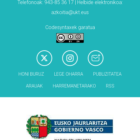
Telefonoak: 943-85 36 17 | Helbide elektronikoa:
azkoitia@ukt.eus
Codesyntaxek garatua
HONI BURUZ
LEGE OHARRA
PUBLIZITATEA
ARAUAK
HARREMANETARAKO
RSS
Babesleak