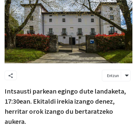
Entzun
Intsausti parkean egingo dute landaketa,
17:30ean. Ekitaldi irekia izango denez,
herritar orok izango du bertaratzeko
aukera.