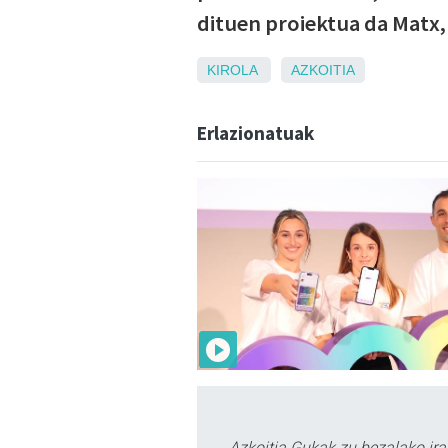
dituen proiektua da Matx,
KIROLA
AZKOITIA
Erlazionatuak
Azkoitia Gukak zu bezalako ira