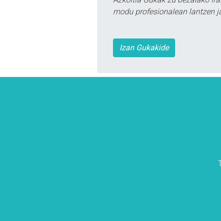
modu profesionalean lantzen ja
Izan Gukakide