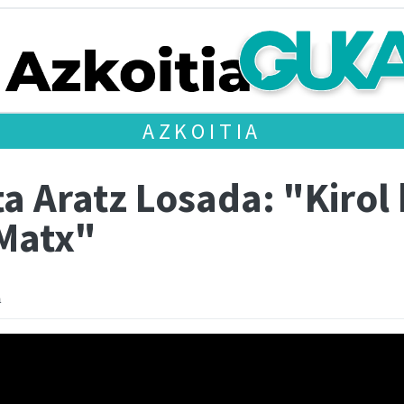
AZKOITIA
ta Aratz Losada: "Kiro
 Matx"
a