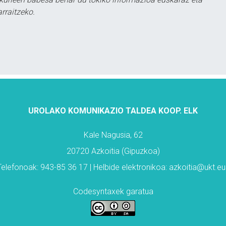
rraitzeko.
UROLAKO KOMUNIKAZIO TALDEA KOOP. ELK
Kale Nagusia, 62
20720 Azkoitia (Gipuzkoa)
Telefonoak: 943-85 36 17 | Helbide elektronikoa: azkoitia@ukt.eu
Codesyntaxek garatua