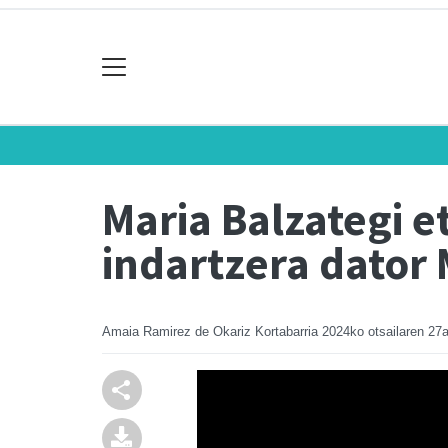
Maria Balzategi e
indartzera dator
Amaia Ramirez de Okariz Kortabarria
2024ko otsailaren 27