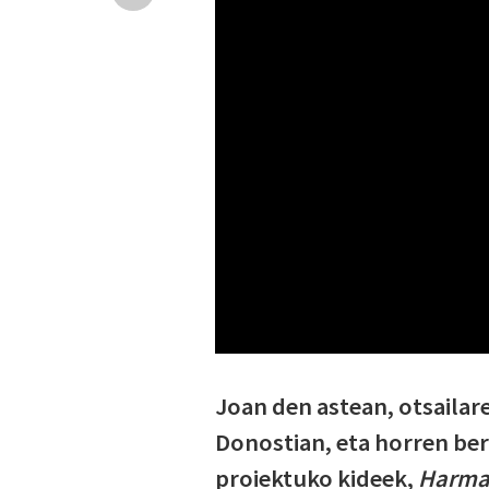
Joan den astean, otsailar
Donostian, eta horren ber
proiektuko kideek,
Harmai