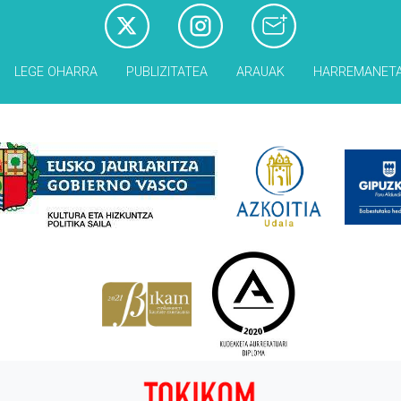
LEGE OHARRA
PUBLIZITATEA
ARAUAK
HARREMANET
Babesleak