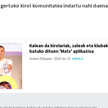
 gertuko kirol komunitatea indartu nahi duena
Kalean da kirolariak, zaleak eta klubak
batuko dituen 'Matx' aplikazioa
Andoni Elduaien
2024 ots 22
KIROLA
kurleen babesa behar du tokiko informazioa euskaraz eta