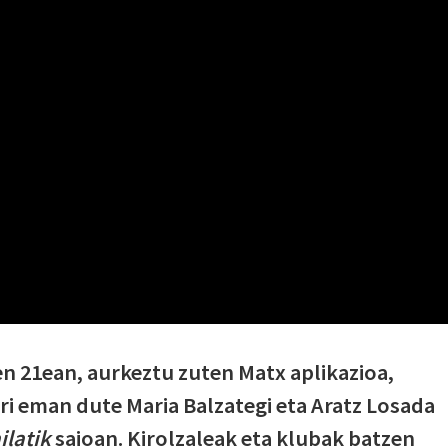
en 21ean, aurkeztu zuten Matx aplikazioa,
ri eman dute Maria Balzategi eta Aratz Losada
latik
saioan. Kirolzaleak eta klubak batzen