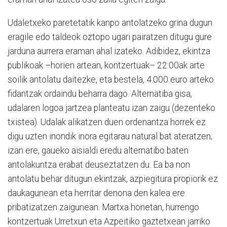
Udaletxeko paretetatik kanpo antolatzeko grina dugun
eragile edo taldeok oztopo ugari pairatzen ditugu gure
jarduna aurrera eraman ahal izateko. Adibidez, ekintza
publikoak –horien artean, kontzertuak– 22:00ak arte
soilik antolatu daitezke, eta bestela, 4.000 euro arteko
fidantzak ordaindu beharra dago. Alternatiba gisa,
udalaren logoa jartzea planteatu izan zaigu (dezenteko
txistea). Udalak alikatzen duen ordenantza horrek ez
digu uzten inondik inora egitarau natural bat ateratzen;
izan ere, gaueko aisialdi eredu alternatibo baten
antolakuntza erabat deuseztatzen du. Ea ba non
antolatu behar ditugun ekintzak, azpiegitura propiorik ez
daukagunean eta herritar denona den kalea ere
pribatizatzen zaigunean. Martxa honetan, hurrengo
kontzertuak Urretxun eta Azpeitiko gaztetxean jarriko