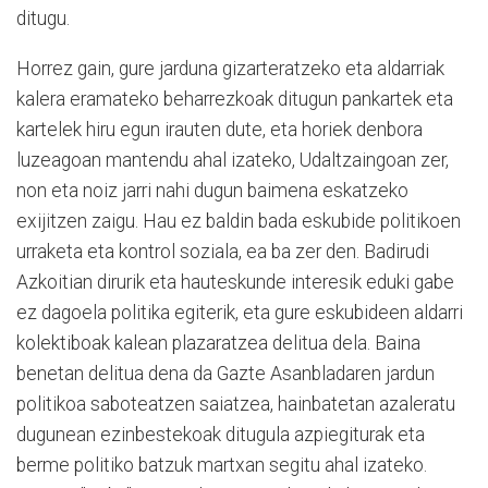
ditugu.
Horrez gain, gure jarduna gizarteratzeko eta aldarriak
kalera eramateko beharrezkoak ditugun pankartek eta
kartelek hiru egun irauten dute, eta horiek denbora
luzeagoan mantendu ahal izateko, Udaltzaingoan zer,
non eta noiz jarri nahi dugun baimena eskatzeko
exijitzen zaigu. Hau ez baldin bada eskubide politikoen
urraketa eta kontrol soziala, ea ba zer den. Badirudi
Azkoitian dirurik eta hauteskunde interesik eduki gabe
ez dagoela politika egiterik, eta gure eskubideen aldarri
kolektiboak kalean plazaratzea delitua dela. Baina
benetan delitua dena da Gazte Asanbladaren jardun
politikoa saboteatzen saiatzea, hainbatetan azaleratu
dugunean ezinbestekoak ditugula azpiegiturak eta
berme politiko batzuk martxan segitu ahal izateko.