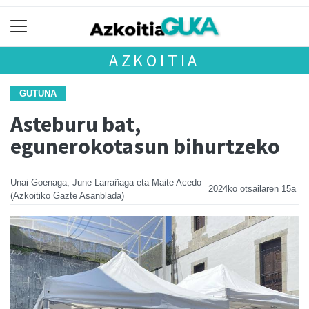
AZKOITIA
GUTUNA
Asteburu bat,
egunerokotasun bihurtzeko
Unai Goenaga, June Larrañaga eta Maite Acedo
2024ko otsailaren 15a
(Azkoitiko Gazte Asanblada)