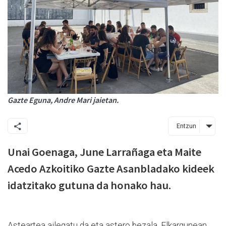
Gazte Eguna, Andre Mari jaietan.
Entzun
Unai Goenaga, June Larrañaga eta Maite
Acedo Azkoitiko Gazte Asanbladako kideek
idatzitako gutuna da honako hau.
Asteartea ailegatu da eta astero bezala, Elkargunean