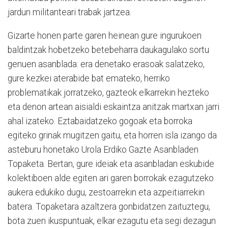
jardun militanteari trabak jartzea.
Gizarte honen parte garen heinean gure ingurukoen
baldintzak hobetzeko betebeharra daukagulako sortu
genuen asanblada: era denetako erasoak salatzeko,
gure kezkei aterabide bat emateko, herriko
problematikak jorratzeko, gazteok elkarrekin hezteko
eta denon artean aisialdi eskaintza anitzak martxan jarri
ahal izateko. Eztabaidatzeko gogoak eta borroka
egiteko grinak mugitzen gaitu, eta horren isla izango da
asteburu honetako Urola Erdiko Gazte Asanbladen
Topaketa. Bertan, gure ideiak eta asanbladan eskubide
kolektiboen alde egiten ari garen borrokak ezagutzeko
aukera edukiko dugu, zestoarrekin eta azpeitiarrekin
batera. Topaketara azaltzera gonbidatzen zaituztegu,
bota zuen ikuspuntuak, elkar ezagutu eta segi dezagun