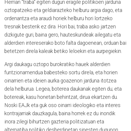
Herrian "traba" egiten dugun eragile politikoen jarduna
oztopatzeko eta geldiarazteko helburu argia dago, eta
ordenantza eta araudi horiek helburu hori lortzeko
tresnak besterik ez dira. Hori bai, traba asko jartzen
dizkigute guri, baina gero, hauteskundeak ailegatu eta
alderdien intereserako boto falta dagoenean, orduan bai
betetzen direla kaleak betiko leloekin eta aurpegiekin.
Argi daukagu oztopo burokratiko hauek alderdien
funtzionamendua babesteko sortu direla, eta horien
oinarrien eta ideien aurka goazenon jarduna itotzea
dela helburua. Legea, boterea daukanak egiten du; eta
botereak, kasu honetan behintzat, dirua ekartzen du.
Noski EAJk eta guk oso oinarri ideologiko eta interes
kontrajarriak dauzkagula, baina horrek ez du inondik
inora zilegi bihurtzen gazteria politizatuan eta
alternatiba politiko desberdinetan sinesten dugunon