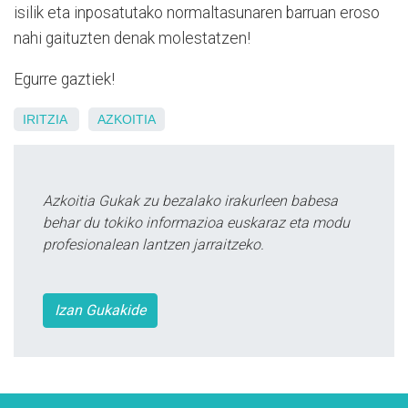
isilik eta inposatutako normaltasunaren barruan eroso
nahi gaituzten denak molestatzen!
Egurre gaztiek!
IRITZIA
AZKOITIA
Azkoitia Gukak zu bezalako irakurleen babesa
behar du tokiko informazioa euskaraz eta modu
profesionalean lantzen jarraitzeko.
Izan Gukakide