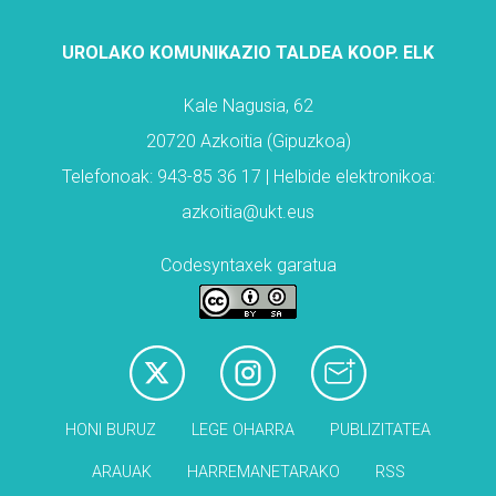
UROLAKO KOMUNIKAZIO TALDEA KOOP. ELK
Kale Nagusia, 62
20720 Azkoitia (Gipuzkoa)
Telefonoak: 943-85 36 17 | Helbide elektronikoa:
azkoitia@ukt.eus
Codesyntaxek garatua
HONI BURUZ
LEGE OHARRA
PUBLIZITATEA
ARAUAK
HARREMANETARAKO
RSS