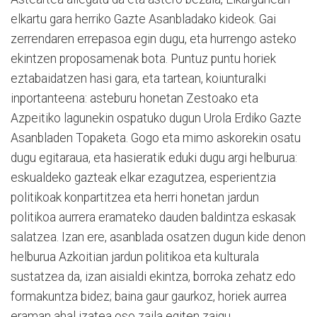
elkartu gara herriko Gazte Asanbladako kideok. Gai
zerrendaren errepasoa egin dugu, eta hurrengo asteko
ekintzen proposamenak bota. Puntuz puntu horiek
eztabaidatzen hasi gara, eta tartean, koiunturalki
inportanteena: asteburu honetan Zestoako eta
Azpeitiko lagunekin ospatuko dugun Urola Erdiko Gazte
Asanbladen Topaketa. Gogo eta mimo askorekin osatu
dugu egitaraua, eta hasieratik eduki dugu argi helburua:
eskualdeko gazteak elkar ezagutzea, esperientzia
politikoak konpartitzea eta herri honetan jardun
politikoa aurrera eramateko dauden baldintza eskasak
salatzea. Izan ere, asanblada osatzen dugun kide denon
helburua Azkoitian jardun politikoa eta kulturala
sustatzea da, izan aisialdi ekintza, borroka zehatz edo
formakuntza bidez; baina gaur gaurkoz, horiek aurrea
eraman ahal izatea oso zaila egiten zaigu.