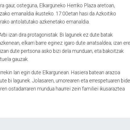
ira gaur, osteguna, Elkarguneko Herriko Plaza aretoan,
zako emanaldia ikusteko. 17:00etan hasi da Azkoitiko
arako antolatutako azkenetako emanaldia.
rbi izan dira protagonistak. Bi lagunek ez dute batak
zkenean, elkarri barre eginez igaro dute arratsaldea; izan ere
izan dute pertsona asko bizi dela munduan, eta bakoitzak
ituela gauzak.
karrekin lan egin dute Elkargunean. Hasiera batean arazoa
 dute bi lagunek. Jolasaren, umorearen eta errespetuaren bide
diren ostadarraren mundua haurrei zein familiei ikusaraztea