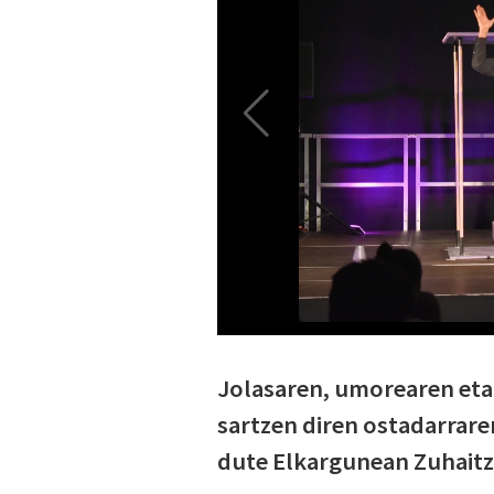
Jolasaren, umorearen eta 
sartzen diren ostadarrare
dute Elkargunean Zuhaitz 