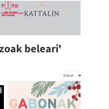
zoak beleari'
Entzun