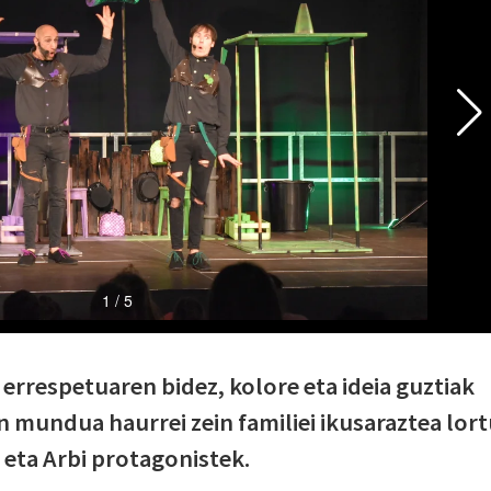
errespetuaren bidez, kolore eta ideia guztiak
n mundua haurrei zein familiei ikusaraztea lor
eta Arbi protagonistek.