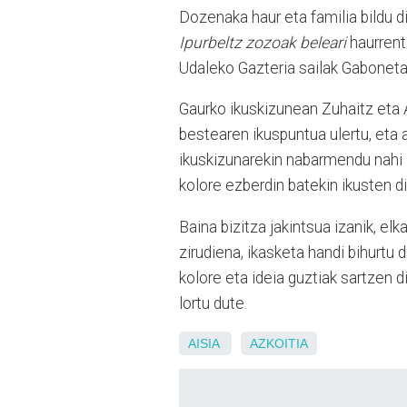
Dozenaka haur eta familia bildu d
Ipurbeltz zozoak beleari
haurrent
Udaleko Gazteria sailak Gabonet
Gaurko ikuskizunean Zuhaitz eta A
bestearen ikuspuntua ulertu, eta a
ikuskizunarekin nabarmendu nahi 
kolore ezberdin batekin ikusten d
Baina bizitza jakintsua izanik, el
zirudiena, ikasketa handi bihurtu
kolore eta ideia guztiak sartzen 
lortu dute.
AISIA
AZKOITIA