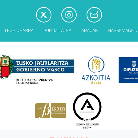
LEGE OHARRA
PUBLIZITATEA
ARAUAK
HARREMANET
Babesleak