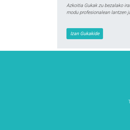
Azkoitia Gukak zu bezalako ira
modu profesionalean lantzen ja
Izan Gukakide