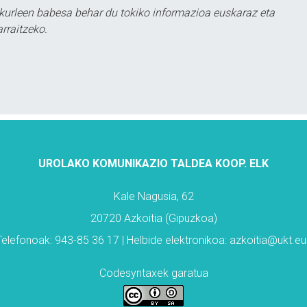
kurleen babesa behar du tokiko informazioa euskaraz eta
rraitzeko.
UROLAKO KOMUNIKAZIO TALDEA KOOP. ELK
Kale Nagusia, 62
20720 Azkoitia (Gipuzkoa)
Telefonoak: 943-85 36 17 | Helbide elektronikoa: azkoitia@ukt.eu
Codesyntaxek garatua