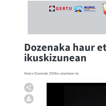
Dozenaka haur eta
ikuskizunean
Ihintza Elustondo
2024ko urtarrilaren 4a