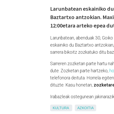
Larunbatean eskainiko du 
Baztartxo antzokian. Max
12:00etara arteko epea du
Larunbatean, abenduak 30, Goiko 
eskainiko du Baztartxo antzokian
sarrera bikoitz zozkatuko ditu ba
Sarreren zozketan parte hartu na
dute. Zozketan parte hartzeko,
ho
telefonora deituta. Horrela egit
dituzte. Kasu honetan,
zozketare
Irabazleak ostegunean jakinarazi
KULTURA
AZKOITIA