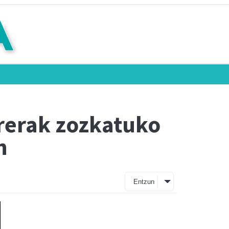
rrerak zozkatuko
n
Entzun