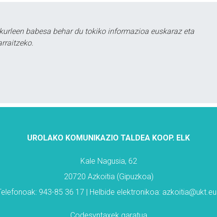
kurleen babesa behar du tokiko informazioa euskaraz eta
rraitzeko.
UROLAKO KOMUNIKAZIO TALDEA KOOP. ELK
Kale Nagusia, 62
20720 Azkoitia (Gipuzkoa)
Telefonoak: 943-85 36 17 | Helbide elektronikoa: azkoitia@ukt.eu
Codesyntaxek garatua