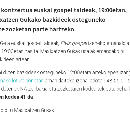
kontzertua euskal gospel taldeak, 19:00etan,
ixatzen Gukako bazkideek osteguneko
te zozketan parte hartzeko.
Gela euskal gospel taldeak,
Elvis gospel
izeneko emanaldia
, 19:00etan hasita. Maxixatzen Gukak udalak emandako bi
zkideen artean.
hi duten bazkideek osteguneko 12:00etara arteko epea izan
nako lotura honetan
eman daiteke izena, edota 943-56 01 
en dutenek NA zenbakia eta zozketaren kodea tekleatu behar
n kodea 41 da
.
ko ditu Maxixatzen Gukak.