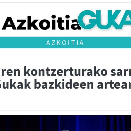
AZKOITIA
aren kontzerturako sa
Gukak bazkideen artea