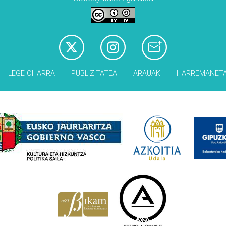
LEGE OHARRA
PUBLIZITATEA
ARAUAK
HARREMANET
Babesleak