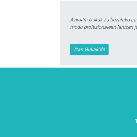
Azkoitia Gukak zu bezalako ira
modu profesionalean lantzen ja
Izan Gukakide