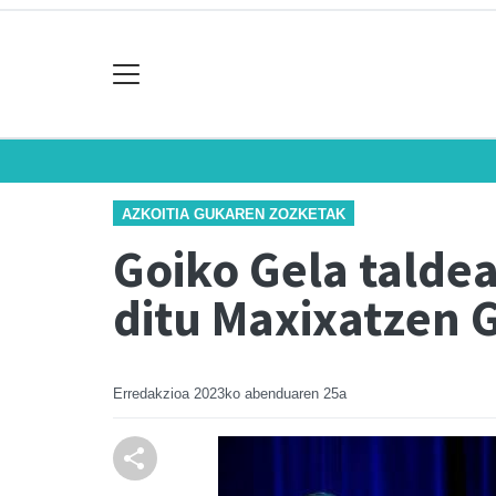
AZKOITIA GUKAREN ZOZKETAK
Goiko Gela talde
ditu Maxixatzen 
Erredakzioa
2023ko abenduaren 25a