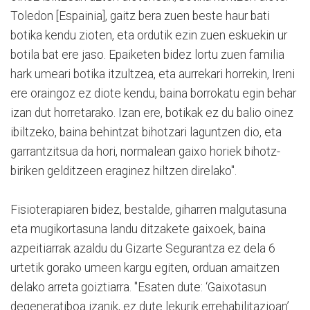
Toledon [Espainia], gaitz bera zuen beste haur bati
botika kendu zioten, eta ordutik ezin zuen eskuekin ur
botila bat ere jaso. Epaiketen bidez lortu zuen familia
hark umeari botika itzultzea, eta aurrekari horrekin, Ireni
ere oraingoz ez diote kendu, baina borrokatu egin behar
izan dut horretarako. Izan ere, botikak ez du balio oinez
ibiltzeko, baina behintzat bihotzari laguntzen dio, eta
garrantzitsua da hori, normalean gaixo horiek bihotz-
biriken gelditzeen eraginez hiltzen direlako".
Fisioterapiaren bidez, bestalde, giharren malgutasuna
eta mugikortasuna landu ditzakete gaixoek, baina
azpeitiarrak azaldu du Gizarte Segurantza ez dela 6
urtetik gorako umeen kargu egiten, orduan amaitzen
delako arreta goiztiarra. "Esaten dute: ‘Gaixotasun
degeneratiboa izanik, ez dute lekurik errehabilitazioan’.