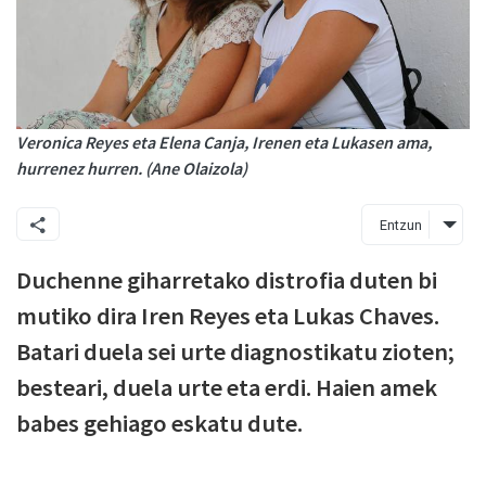
Veronica Reyes eta Elena Canja, Irenen eta Lukasen ama,
hurrenez hurren. (Ane Olaizola)
Entzun
Duchenne giharretako distrofia duten bi
mutiko dira Iren Reyes eta Lukas Chaves.
Batari duela sei urte diagnostikatu zioten;
besteari, duela urte eta erdi. Haien amek
babes gehiago eskatu dute.