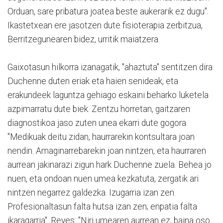
Orduan, sare pribatura joatea beste aukerarik ez dugu".
Ikastetxean ere jasotzen dute fisioterapia zerbitzua,
Berritzegunearen bidez, urritik maiatzera.
Gaixotasun hilkorra izanagatik, "ahaztuta" sentitzen dira
Duchenne duten eriak eta haien senideak, eta
erakundeek laguntza gehiago eskaini beharko luketela
azpimarratu dute biek. Zentzu horretan, gaitzaren
diagnostikoa jaso zuten unea ekarri dute gogora.
"Medikuak deitu zidan, haurrarekin kontsultara joan
nendin. Amaginarrebarekin joan nintzen, eta haurraren
aurrean jakinarazi zigun hark Duchenne zuela. Behea jo
nuen, eta ondoan nuen umea kezkatuta, zergatik ari
nintzen negarrez galdezka. Izugarria izan zen.
Profesionaltasun falta hutsa izan zen; enpatia falta
ikaragarria". Reyes: "Niri umearen aurrean ez, baina oso