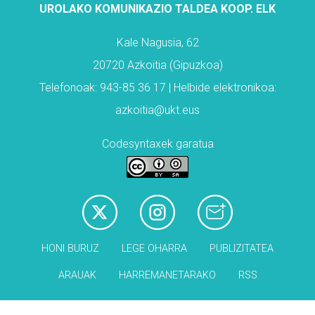
UROLAKO KOMUNIKAZIO TALDEA KOOP. ELK
Kale Nagusia, 62
20720 Azkoitia (Gipuzkoa)
Telefonoak: 943-85 36 17 | Helbide elektronikoa:
azkoitia@ukt.eus
Codesyntaxek garatua
HONI BURUZ
LEGE OHARRA
PUBLIZITATEA
ARAUAK
HARREMANETARAKO
RSS