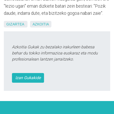
"lezio ugari" eman dizkiete batari zein besteari: "Pozik
daude, indarra dute, eta bizitzeko gogoa nabari zaie".
GIZARTEA
AZKOITIA
Azkoitia Gukak zu bezalako irakurleen babesa
behar du tokiko informazioa euskaraz eta modu
profesionalean lantzen jarraitzeko.
Izan Gukakide