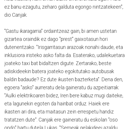
ez banu ezagutu, zeharo galduta egongo nintzatekeen",
dio Canjak.
"Gastu ikaragarria" ordaintzeaz gain, bi amen ustetan
gizartea oraindik ez dago "prest" gaixotasun hori
dutenentzako. "Irisgarritasun arazoak nonahi daude, eta
inklusiora iristeko asko falta da. Esaterako, udalekuetara
joateko taxi bat bidaltzen digute. Zertarako, beste
adiskideekin batera joateko egokitutako autobusak
baldin badaude? Ez dute ikusten bazterketa". Dena den,
egoera "asko" aurreratu dela gaineratu du azpeitiarrak:
"Aulki elektrikoaren bidez, Iren bere kabuz mugi daiteke,
eta lagunekin egoten da hainbat orduz. Haiek ere
ikasten ari dira, eta maitasun zein errespetu handiz
tratatzen dute". Canjak ere gaineratu du eskolan "oso
ondo" hartu dutela Lukas. "Semeak gelakideei azaldu