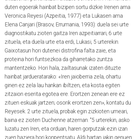
duten egoerak hainbat bizipen sortu dizkie Irenen ama
Veronica Reyesi (Azpeitia, 1977) eta Lukasen ama
Elena Canjari (Brasov, Errumania, 1993): duela sei urte
diagnostikatu zioten gaitza Iren azpeitiarrari, 6 urte
zituela, eta duela urte eta erdi, Lukasi, 5 urterekin.
Gaixotasun hori dutenei distrofina falta zaie, eta
proteina hori funtsezkoa da giharretako zuntza
mantentzeko. Hori hala, zailtasunak izaten dituzte
hainbat jardueratarako: «Iren jaioberria zela, ohartu
ginen ez zela lau hankan ibiltzen, eta kosta egiten
zitzaion eserita egotea ere. Erortzen zenean ere ez
zituen eskuak jartzen; osorik erortzen zen», kontatu du
Reyesek. 2 urte zituela, probak egin zizkioten umeari,
baina ez zioten Duchenne atzeman. "5 urterekin, asko
luzatu zen Iren, eta orduan, haren gorputzak ezin izan
zuen haziera hori konpentsatu. Aldi hartan jakin genuen