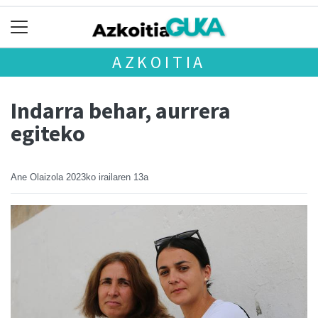
AZKOITIA
Indarra behar, aurrera
egiteko
Ane Olaizola
2023ko irailaren 13a