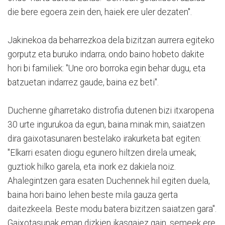
die bere egoera zein den, haiek ere uler dezaten".
Jakinekoa da beharrezkoa dela bizitzan aurrera egiteko
gorputz eta buruko indarra; ondo baino hobeto dakite
hori bi familiek: "Une oro borroka egin behar dugu, eta
batzuetan indarrez gaude, baina ez beti".
Duchenne giharretako distrofia dutenen bizi itxaropena
30 urte ingurukoa da egun, baina minak min, saiatzen
dira gaixotasunaren bestelako irakurketa bat egiten:
"Elkarri esaten diogu egunero hiltzen direla umeak;
guztiok hilko garela, eta inork ez dakiela noiz.
Ahalegintzen gara esaten Duchennek hil egiten duela,
baina hori baino lehen beste mila gauza gerta
daitezkeela. Beste modu batera bizitzen saiatzen gara".
Gaixotasunak eman dizkien ikasgaiez gain, semeek ere