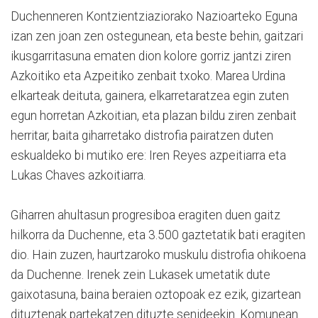
Duchenneren Kontzientziaziorako Nazioarteko Eguna
izan zen joan zen ostegunean, eta beste behin, gaitzari
ikusgarritasuna ematen dion kolore gorriz jantzi ziren
Azkoitiko eta Azpeitiko zenbait txoko. Marea Urdina
elkarteak deituta, gainera, elkarretaratzea egin zuten
egun horretan Azkoitian, eta plazan bildu ziren zenbait
herritar, baita giharretako distrofia pairatzen duten
eskualdeko bi mutiko ere: Iren Reyes azpeitiarra eta
Lukas Chaves azkoitiarra.
Giharren ahultasun progresiboa eragiten duen gaitz
hilkorra da Duchenne, eta 3.500 gaztetatik bati eragiten
dio. Hain zuzen, haurtzaroko muskulu distrofia ohikoena
da Duchenne. Irenek zein Lukasek umetatik dute
gaixotasuna, baina beraien oztopoak ez ezik, gizartean
dituztenak partekatzen dituzte senideekin. Komunean