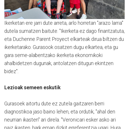
Ikerketan ere jarri dute arreta, arlo horretan "arazo larria"
dutela sumatzen baitute. "Ikerketa ez dago finantzatuta,
eta Duchenne Parent Proyect elkarteak dirua biltzen du
ikerketarako. Gurasook osatzen dugu elkartea, eta gu
gara seme-alabentzako ikerketa ekonomikoki
ahalbidetzen dugunak, antolatzen ditugun ekintzen
bidez".
Lezioak semeen eskutik
Gurasoek aitortu dute ez zutela gaitzaren berri
diagnostikoa jaso baino lehen, eta ordutik, "ahal den
neurrian ikasten" ari direla. "Veronicari esker asko ari
naiz ikasten, hark eman dizkit erreferentzia ugari. Hura