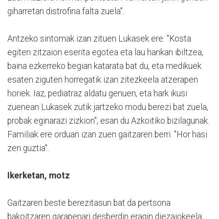
giharretan distrofina falta zuela".
Antzeko sintomak izan zituen Lukasek ere: "Kosta
egiten zitzaion eserita egotea eta lau hankan ibiltzea,
baina ezkerreko begian katarata bat du, eta medikuek
esaten ziguten horregatik izan zitezkeela atzerapen
horiek. Iaz, pediatraz aldatu genuen, eta hark ikusi
zuenean Lukasek zutik jartzeko modu berezi bat zuela,
probak eginarazi zizkion", esan du Azkoitiko bizilagunak.
Familiak ere orduan izan zuen gaitzaren berri. "Hor hasi
zen guztia".
Ikerketan, motz
Gaitzaren beste berezitasun bat da pertsona
bakoitzaren garapenari desberdin eragin diezaiokeela: