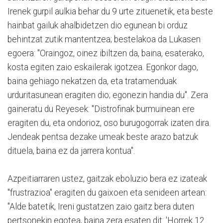
Irenek gurpil aulkia behar du 9 urte zituenetik, eta beste
hainbat gailuk ahalbidetzen dio egunean bi orduz
behintzat zutik mantentzea; bestelakoa da Lukasen
egoera: "Oraingoz, oinez ibiltzen da, baina, esaterako,
kosta egiten zaio eskailerak igotzea. Egonkor dago,
baina gehiago nekatzen da, eta tratamenduak
urduritasunean eragiten dio; egonezin handia du". Zera
gaineratu du Reyesek: "Distrofinak burmuinean ere
eragiten du, eta ondorioz, oso burugogorrak izaten dira.
Jendeak pentsa dezake umeak beste arazo batzuk
dituela, baina ez da jarrera kontua".
Azpeitiarraren ustez, gaitzak eboluzio bera ez izateak
"frustrazioa" eragiten du gaixoen eta senideen artean:
"Alde batetik, Ireni gustatzen zaio gaitz bera duten
pertsonekin egotea, baina zera esaten dit: 'Horrek 12