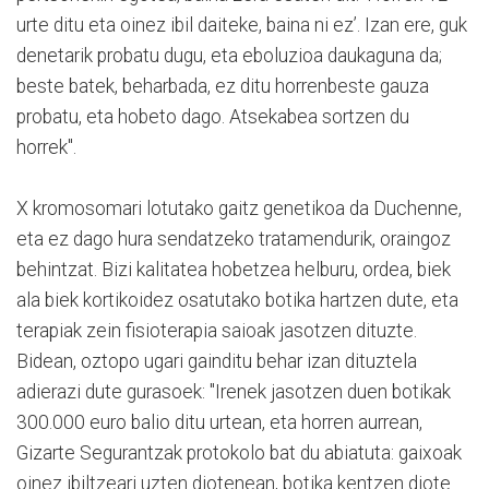
urte ditu eta oinez ibil daiteke, baina ni ez’. Izan ere, guk
denetarik probatu dugu, eta eboluzioa daukaguna da;
beste batek, beharbada, ez ditu horrenbeste gauza
probatu, eta hobeto dago. Atsekabea sortzen du
horrek".
X kromosomari lotutako gaitz genetikoa da Duchenne,
eta ez dago hura sendatzeko tratamendurik, oraingoz
behintzat. Bizi kalitatea hobetzea helburu, ordea, biek
ala biek kortikoidez osatutako botika hartzen dute, eta
terapiak zein fisioterapia saioak jasotzen dituzte.
Bidean, oztopo ugari gainditu behar izan dituztela
adierazi dute gurasoek: "Irenek jasotzen duen botikak
300.000 euro balio ditu urtean, eta horren aurrean,
Gizarte Segurantzak protokolo bat du abiatuta: gaixoak
oinez ibiltzeari uzten diotenean, botika kentzen diote.