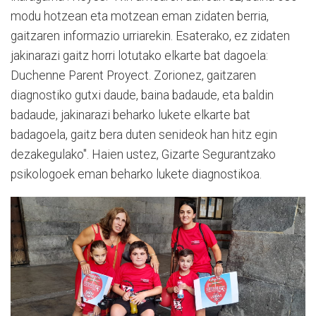
modu hotzean eta motzean eman zidaten berria,
gaitzaren informazio urriarekin. Esaterako, ez zidaten
jakinarazi gaitz horri lotutako elkarte bat dagoela:
Duchenne Parent Proyect. Zorionez, gaitzaren
diagnostiko gutxi daude, baina badaude, eta baldin
badaude, jakinarazi beharko lukete elkarte bat
badagoela, gaitz bera duten senideok han hitz egin
dezakegulako". Haien ustez, Gizarte Segurantzako
psikologoek eman beharko lukete diagnostikoa.