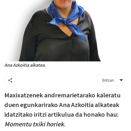
Ana Azkoitia alkatea.
Entzun
Maxixatzenek andremarietarako kaleratu
duen egunkarirako Ana Azkoitia alkateak
idatzitako iritzi artikulua da honako hau:
Momentu txiki horiek
.