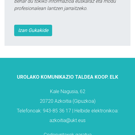
behar du tokiko informazioa euskaraz eta modu
profesionalean lantzen jarraitzeko.
Izan Gukakide
UROLAKO KOMUNIKAZIO TALDEA KOOP. ELK
Kale Nagusia, 62
20720 Azkoitia (Gipuzkoa)
Telefonoak: 943-85 36 17 | Helbide elektronikoa:
azkoitia@ukt.eus
Codesyntaxek garatua