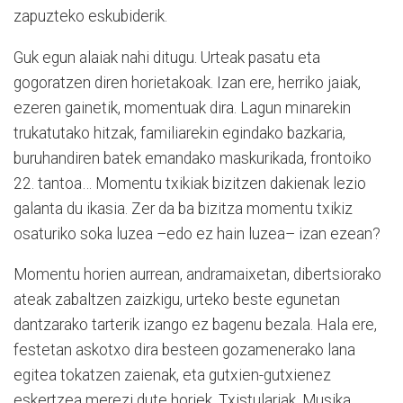
zapuzteko eskubiderik.
Guk egun alaiak nahi ditugu. Urteak pasatu eta
gogoratzen diren horietakoak. Izan ere, herriko jaiak,
ezeren gainetik, momentuak dira. Lagun minarekin
trukatutako hitzak, familiarekin egindako bazkaria,
buruhandiren batek emandako maskurikada, frontoiko
22. tantoa… Momentu txikiak bizitzen dakienak lezio
galanta du ikasia. Zer da ba bizitza momentu txikiz
osaturiko soka luzea –edo ez hain luzea– izan ezean?
Momentu horien aurrean, andramaixetan, dibertsiorako
ateak zabaltzen zaizkigu, urteko beste egunetan
dantzarako tarterik izango ez bagenu bezala. Hala ere,
festetan askotxo dira besteen gozamenerako lana
egitea tokatzen zaienak, eta gutxien-gutxienez
eskertzea merezi dute horiek. Txistulariak, Musika