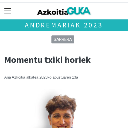
ANDREMARIAK 2023
SARRERA
Momentu txiki horiek
Ana Azkoitia alkatea
2023ko abuztuaren 13a