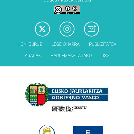
HONI BURUZ
LEGE OHARRA
PUBLIZITATEA
ARAUAK
HARREMANETARAKO
RSS
Babesleak