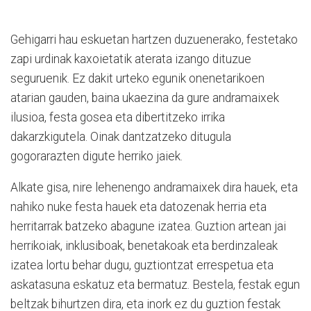
Gehigarri hau eskuetan hartzen duzuenerako, festetako
zapi urdinak kaxoietatik aterata izango dituzue
seguruenik. Ez dakit urteko egunik onenetarikoen
atarian gauden, baina ukaezina da gure andramaixek
ilusioa, festa gosea eta dibertitzeko irrika
dakarzkigutela. Oinak dantzatzeko ditugula
gogorarazten digute herriko jaiek.
Alkate gisa, nire lehenengo andramaixek dira hauek, eta
nahiko nuke festa hauek eta datozenak herria eta
herritarrak batzeko abagune izatea. Guztion artean jai
herrikoiak, inklusiboak, benetakoak eta berdinzaleak
izatea lortu behar dugu, guztiontzat errespetua eta
askatasuna eskatuz eta bermatuz. Bestela, festak egun
beltzak bihurtzen dira, eta inork ez du guztion festak