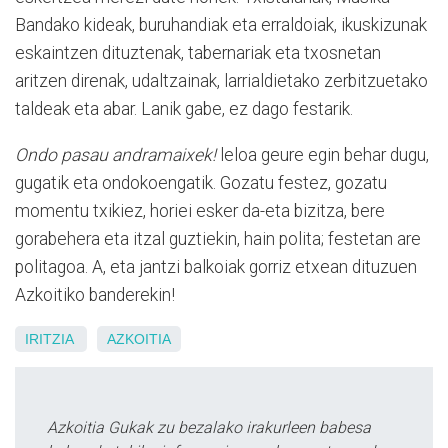
Bandako kideak, buruhandiak eta erraldoiak, ikuskizunak
eskaintzen dituztenak, tabernariak eta txosnetan
aritzen direnak, udaltzainak, larrialdietako zerbitzuetako
taldeak eta abar. Lanik gabe, ez dago festarik.
Ondo pasau andramaixek!
leloa geure egin behar dugu,
gugatik eta ondokoengatik. Gozatu festez, gozatu
momentu txikiez, horiei esker da-eta bizitza, bere
gorabehera eta itzal guztiekin, hain polita; festetan are
politagoa. A, eta jantzi balkoiak gorriz etxean dituzuen
Azkoitiko banderekin!
IRITZIA
AZKOITIA
Azkoitia Gukak zu bezalako irakurleen babesa