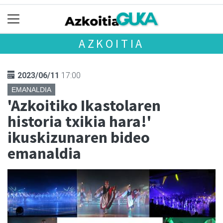
AZKOITIA
2023/06/11
17:00
EMANALDIA
'Azkoitiko Ikastolaren
historia txikia hara!'
ikuskizunaren bideo
emanaldia