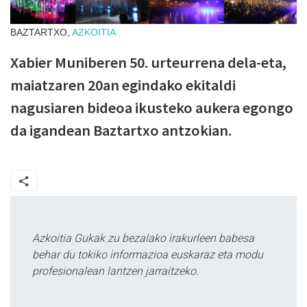
BAZTARTXO,
AZKOITIA
Xabier Muniberen 50. urteurrena dela-eta,
maiatzaren 20an egindako ekitaldi
nagusiaren bideoa ikusteko aukera egongo
da igandean Baztartxo antzokian.
Azkoitia Gukak zu bezalako irakurleen babesa
behar du tokiko informazioa euskaraz eta modu
profesionalean lantzen jarraitzeko.