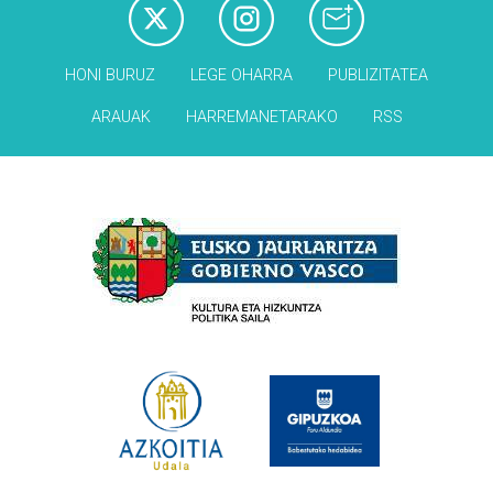
HONI BURUZ
LEGE OHARRA
PUBLIZITATEA
ARAUAK
HARREMANETARAKO
RSS
Babesleak