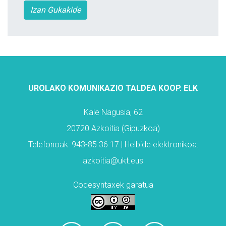
Izan Gukakide
UROLAKO KOMUNIKAZIO TALDEA KOOP. ELK
Kale Nagusia, 62
20720 Azkoitia (Gipuzkoa)
Telefonoak: 943-85 36 17 | Helbide elektronikoa:
azkoitia@ukt.eus
Codesyntaxek garatua