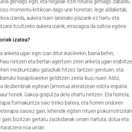
nuela gehiago egin, eta hegalak ezin nituela gehiago zabaldu
 oso momentu kritikoan dago une honetan, lege aldaketak,
ezkoa izanda, aukera nuen lanerako plazarik ez hartu eta
tzara itzultzeko aukera izanik, errazagoa da saltoa egitea.
oriek izatea?
ariketa ugari egin izan ditut ikasleekin, baina behin,
 hasi nintzen eta bertan agertzen ziren ariketa ugari erabiltz
 Lehen Hezkuntzako gatazkak hitzez lantzen genituen, eta
barruko korapiloarekin gelditzen zirela ikusi nuen. Aldiz,
ka desberdinak egitean (amorrua ateratzean edota enpatia
haur horiek. Gakoa gorputza dela ohartu nintzen. Eta horrela,
rapia formakuntza saio trinko batera, eta horren ondoren
reterapia saioez gain, lehendik egiten nituen psikomotrizitat
gain, bizitzan gertatu zaizkidanak oinarri hartuta, dolua eta
itaratzera noa urrian.