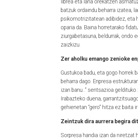
librea eta lana orekatzen asmatuz
batzuk ordaindu beharra izatea, la
psikomotrizitatean adibidez, eta
oparia da. Baina horretarako fidat
ziurgabetasuna, beldurrak, ondo e
zaizkizu.
Zer aholku emango zenioke enp
Gustukoa badu, eta gogo horrek bar
beharra dago. Enpresa estrukturan
izan banu...” sentsazioa geldituko 
Irabazteko duena, garrantzitsuag
gehienetan “gero” hitza ez baita ir
Zeintzuk dira aurrera begira d
Sorpresa handia izan da niretzat 