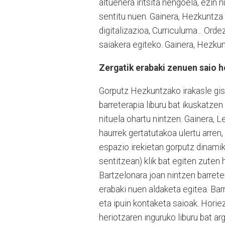
altuenera iritsita nengoela, ezin 
sentitu nuen. Gainera, Hezkuntza
digitalizazioa, Curriculuma... Ord
saiakera egiteko. Gainera, Hezkun
Zergatik erabaki zenuen saio h
Gorputz Hezkuntzako irakasle gisa 
barreterapia liburu bat ikuskatzen
nituela ohartu nintzen. Gainera,
haurrek gertatutakoa ulertu arren, 
espazio irekietan gorputz dinami
sentitzean) klik bat egiten zuten 
Bartzelonara joan nintzen barrete
erabaki nuen aldaketa egitea. Bar
eta ipuin kontaketa saioak. Horiez 
heriotzaren inguruko liburu bat arg