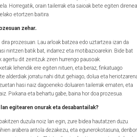
rela. Horregatik, orain tailerrak eta saioak bete egiten direne
lako etortzen baitira.
rozesuan zehar.
an dira prozesuan. Lau arloak batzea edo uztartzea izan da
asi nintzen batik bat, indarrez eta motibazioarekin. Bide bat
k agertu dit zeintzuk ziren hurrengo pausoak.
ketak lehendik ere egiten nituen, eta beraz, finkatuago
te alderdiak jorratu nahi ditut gehiago, dolua eta heriotzaren
tzuetan hasi naiz dagoeneko doluaren tailerrak ematen, eta
naiz. Pixkana eta behartu gabe, baina hor doa prozesua.
lan egitearen onurak eta desabantailak?
kitzen duzula noiz lan egin, zure bidea hautatzen duzu.
ahien arabera antola dezakezu, eta egunerokotasuna, denbo