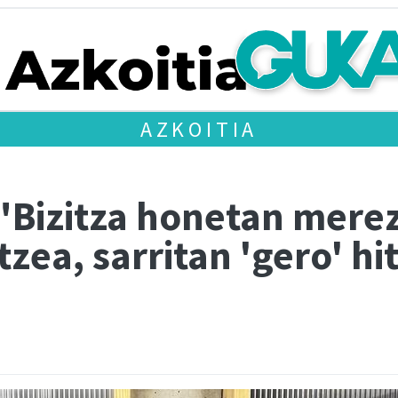
AZKOITIA
 "Bizitza honetan mere
zea, sarritan 'gero' hit