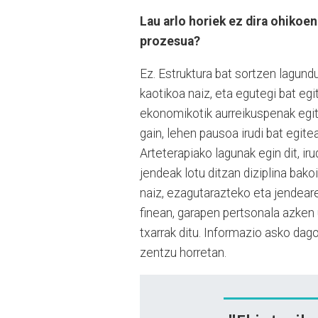
Lau arlo horiek ez dira ohikoe
prozesua?
Ez. Estruktura bat sortzen lagundu
kaotikoa naiz, eta egutegi bat egi
ekonomikotik aurreikuspenak egit
gain, lehen pausoa irudi bat egitea
Arteterapiako lagunak egin dit, iru
jendeak lotu ditzan diziplina bako
naiz, ezagutarazteko eta jendeare
finean, garapen pertsonala azken u
txarrak ditu. Informazio asko dag
zentzu horretan.