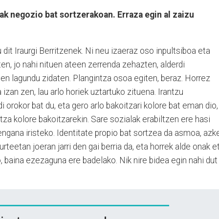
nak negozio bat sortzerakoan. Erraza egin al zaizu
 dit Iraurgi Berritzenek. Ni neu izaeraz oso inpultsiboa eta
ten, jo nahi nituen ateen zerrenda zehazten, alderdi
en lagundu zidaten. Plangintza osoa egiten, beraz. Horrez
 izan zen, lau arlo horiek uztartuko zituena. Irantzu
di orokor bat du, eta gero arlo bakoitzari kolore bat eman dio,
itza kolore bakoitzarekin. Sare sozialak erabiltzen ere hasi
ngana iristeko. Identitate propio bat sortzea da asmoa, azk
rteetan joeran jarri den gai berria da, eta horrek alde onak e
o, baina ezezaguna ere badelako. Nik nire bidea egin nahi dut