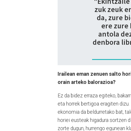
"Ekintzail
zuk zeuk er
da, zure b
ere zure
antola de
denbora lib
Irailean eman zenuen salto hori
orain arteko balorazioa?
Ez da bidez erraza egiteko, bakar
eta horrek bertigoa eragiten dizu.
ekonomia da beldurretako bat, tal
horiei eusteak higadura sortzen d
zorte dugun, hurrengo egunean kl