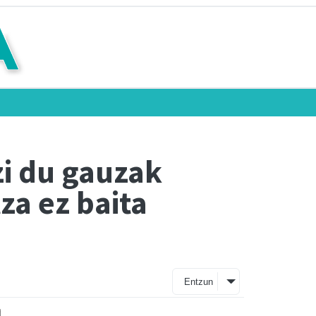
zi du gauzak
za ez baita
Entzun