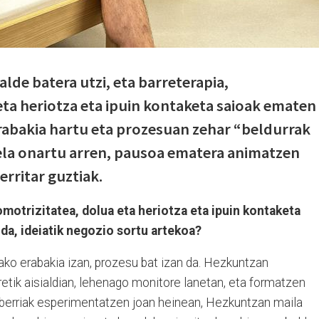
lde batera utzi, eta barreterapia,
eta heriotza eta ipuin kontaketa saioak ematen
Erabakia hartu eta prozesuan zehar “beldurrak
uela onartu arren, pausoa ematera animatzen
erritar guztiak.
omotrizitatea, dolua eta heriotza eta ipuin kontaketa
da, ideiatik negozio sortu artekoa?
ako erabakia izan, prozesu bat izan da. Hezkuntzan
etik aisialdian, lehenago monitore lanetan, eta formatzen
 berriak esperimentatzen joan heinean, Hezkuntzan maila