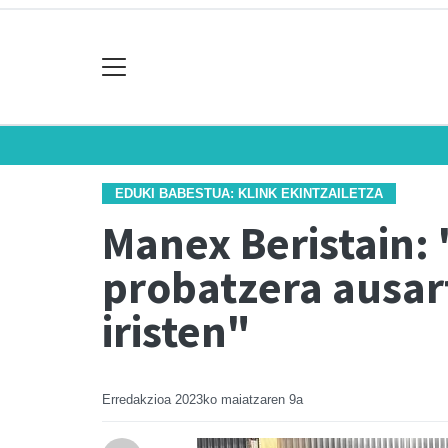
EDUKI BABESTUA: KLINK EKINTZAILETZA
Manex Beristain:
probatzera ausart
iristen"
Erredakzioa
2023ko maiatzaren 9a