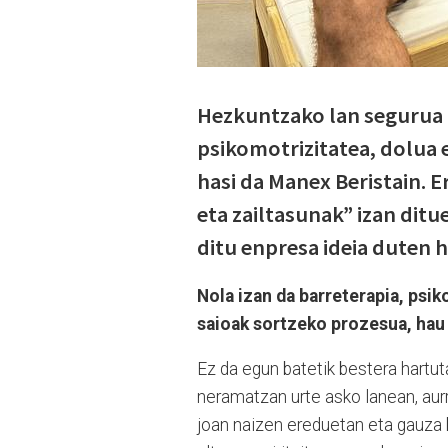
Hezkuntzako lan segurua a
psikomotrizitatea, dolua 
hasi da Manex Beristain. 
eta zailtasunak” izan dit
ditu enpresa ideia duten h
Nola izan da barreterapia, psik
saioak sortzeko prozesua, hau 
Ez da egun batetik bestera hartut
neramatzan urte asko lanean, aurr
joan naizen ereduetan eta gauza