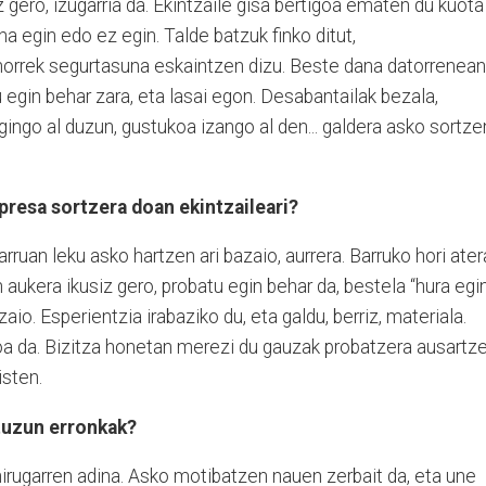
 gero, izugarria da. Ekintzaile gisa bertigoa ematen du kuota
na egin edo ez egin. Talde batzuk finko ditut,
 horrek segurtasuna eskaintzen dizu. Beste dana datorrenean
u egin behar zara, eta lasai egon. Desabantailak bezala,
gingo al duzun, gustukoa izango al den... galdera asko sortze
resa sortzera doan ekintzaileari?
ruan leku asko hartzen ari bazaio, aurrera. Barruko hori ater
 aukera ikusiz gero, probatu egin behar da, bestela “hura egi
zaio. Esperientzia irabaziko du, eta galdu, berriz, materiala.
oa da. Bizitza honetan merezi du gauzak probatzera ausartze
isten.
ituzun erronkak?
hirugarren adina. Asko motibatzen nauen zerbait da, eta une