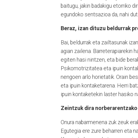
baitugu, jakin badakigu etorriko di
egundoko sentsazioa da, nahi dute
Beraz, izan dituzu beldurrak p
Bai, beldurrak eta zailtasunak iz
agian zailena. Barreterapiarekin h
egiten hasi nintzen, eta bide bera
Psikomotrizitatea eta ipuin konta
nengoen arlo horietatik. Orain bes
eta ipuin kontaketarena. Herri ba
ipuin kontaketekin laster hasiko 
Zeintzuk dira norberarentzako 
Onura nabarmenena zuk zeuk eraba
Egutegia ere zure beharren eta n