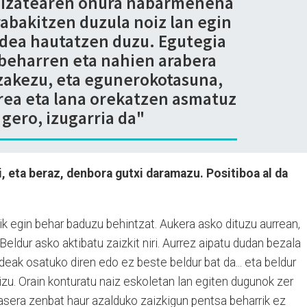
e izatearen onura nabarmenena
abakitzen duzula noiz lan egin
idea hautatzen duzu. Egutegia
 beharren eta nahien arabera
zakezu, eta egunerokotasuna,
rea eta lana orekatzen asmatuz
gero, izugarria da"
, eta beraz, denbora gutxi daramazu. Positiboa al da
rik egin behar baduzu behintzat. Aukera asko dituzu aurrean,
 Beldur asko aktibatu zaizkit niri. Aurrez aipatu dudan bezala
deak osatuko diren edo ez beste beldur bat da... eta beldur
izu. Orain konturatu naiz eskoletan lan egiten dugunok zer
asera zenbat haur azalduko zaizkigun pentsa beharrik ez