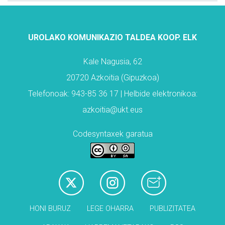
UROLAKO KOMUNIKAZIO TALDEA KOOP. ELK
Kale Nagusia, 62
20720 Azkoitia (Gipuzkoa)
Telefonoak: 943-85 36 17 | Helbide elektronikoa:
azkoitia@ukt.eus
Codesyntaxek garatua
HONI BURUZ
LEGE OHARRA
PUBLIZITATEA