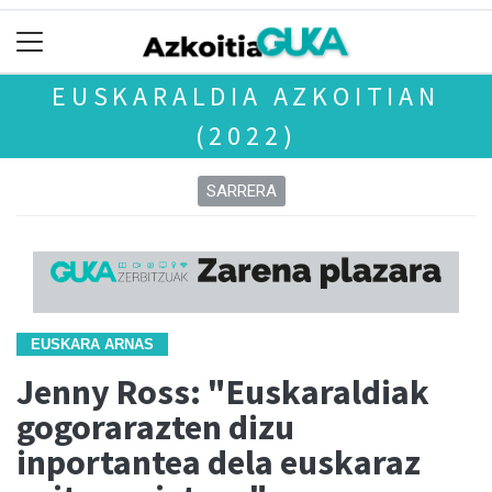
EUSKARALDIA AZKOITIAN
(2022)
SARRERA
EUSKARA ARNAS
Jenny Ross: "Euskaraldiak
gogorarazten dizu
inportantea dela euskaraz