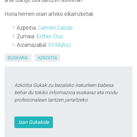
ahal izango dira datozen asteetan.
Hona hemen orain arteko elkarrizketak:
Azpeitia:
Carmen Calzas
Zumaia:
Esther Cruz
Aizarnazabal:
Eli Muñoz
EUSKARA
AZKOITIA
Azkoitia Gukak zu bezalako irakurleen babesa
behar du tokiko informazioa euskaraz eta modu
profesionalean lantzen jarraitzeko.
Izan Gukakide