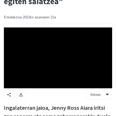
egiten saiatzea"
Erredakzioa
2022ko azaroaren 21a
Entzun
Ingalaterran jaioa, Jenny Ross Aiara iritsi