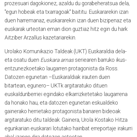
prozesuari dagokionez, azaldu du gorabeheratsua dela,
"egun hobeak eta txarragoak" baititu. Euskararekin izan
duen harremanaz, euskararekin izan duen bizipenaz eta
euskarak urteotan eman dion guztiaz hitz egin du hark
Aitziber Arzallus kazetariarekin.
Urolako Komunikazio Taldeak (UKT) Euskaraldia dela-
eta osatu duen
Euskara arnas
seriearen barruko ikus-
entzunezkoetako laugarren protagonista da Ross.
Datozen egunetan –Euskaraldiak irauten duen
bitartean, egunero– UKTk argitaratuko dituen
euskaldunberriei egindako elkarrizketetako laugarrena
da honako hau, eta datozen egunetan eskualdeko
gainerako herrietako protagonista banaren bideoak
argitaratuko ditu taldeak. Gainera, Urola Kostako Hitza
egunkarian euskarari lotutako hainbat erreportaje irakurri