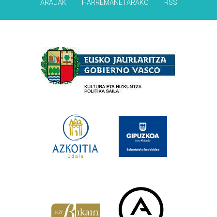
ARAUAK
HARREMANETARAKO
RSS
Babesleak