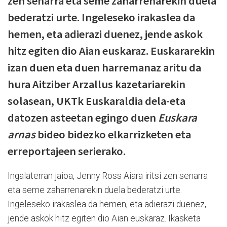
zen senarra eta seme zaharrenarekin duela
bederatzi urte. Ingeleseko irakaslea da
hemen, eta adierazi duenez, jende askok
hitz egiten dio Aian euskaraz. Euskararekin
izan duen eta duen harremanaz aritu da
hura Aitziber Arzallus kazetariarekin
solasean, UKTk Euskaraldia dela-eta
datozen asteetan egingo duen
Euskara
arnas
bideo bidezko elkarrizketen eta
erreportajeen serierako.
Ingalaterran jaioa, Jenny Ross Aiara iritsi zen senarra
eta seme zaharrenarekin duela bederatzi urte.
Ingeleseko irakaslea da hemen, eta adierazi duenez,
jende askok hitz egiten dio Aian euskaraz. Ikasketa