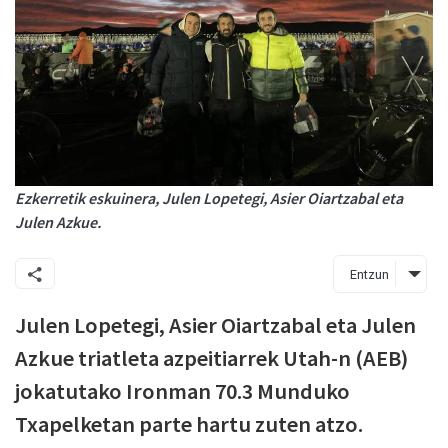
Ezkerretik eskuinera, Julen Lopetegi, Asier Oiartzabal eta
Julen Azkue.
Entzun
Julen Lopetegi, Asier Oiartzabal eta Julen
Azkue triatleta azpeitiarrek Utah-n (AEB)
jokatutako Ironman 70.3 Munduko
Txapelketan parte hartu zuten atzo.