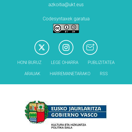
azkoitia@ukt.eus
Codesyntaxek garatua
HONI BURUZ
LEGE OHARRA
PUBLIZITATEA
ARAUAK
HARREMANETARAKO
RSS
Babesleak