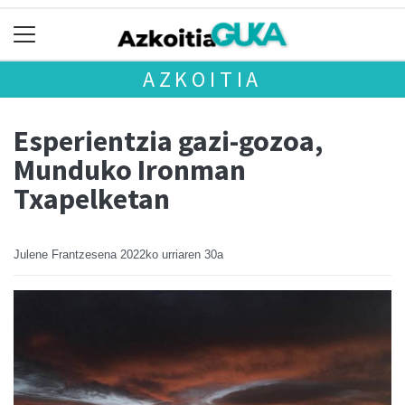
AZKOITIA
Esperientzia gazi-gozoa,
Munduko Ironman
Txapelketan
Julene Frantzesena
2022ko urriaren 30a