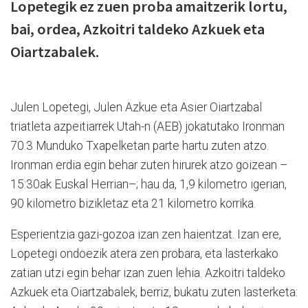
Lopetegik ez zuen proba amaitzerik lortu,
bai, ordea, Azkoitri taldeko Azkuek eta
Oiartzabalek.
Julen Lopetegi, Julen Azkue eta Asier Oiartzabal
triatleta azpeitiarrek Utah-n (AEB) jokatutako Ironman
70.3 Munduko Txapelketan parte hartu zuten atzo.
Ironman erdia egin behar zuten hirurek atzo goizean –
15:30ak Euskal Herrian–; hau da, 1,9 kilometro igerian,
90 kilometro bizikletaz eta 21 kilometro korrika.
Esperientzia gazi-gozoa izan zen haientzat. Izan ere,
Lopetegi ondoezik atera zen probara, eta lasterkako
zatian utzi egin behar izan zuen lehia. Azkoitri taldeko
Azkuek eta Oiartzabalek, berriz, bukatu zuten lasterketa: