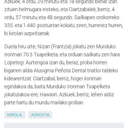
Azkuek, 4 ordu, 29 minutu eta 18 segundo behar izan
zituen helmugara iristeko, eta Oiartzabalek, berriz, 4
ordu, 57 minutu eta 48 segundo. Sailkapen orokorreko
335. eta 1.440. postuetan kokatu ziren, hurrenez hurren,
bi kirolari azpeitiarrak.
Duela hiru urte, Nizan (Frantzia) jokatu zen Munduko
Ironman 70.3 Txapelketa, eta orduan sailkatu zen hara
Lopetegi. Aurtengoa izan du, beraz, proba horren
bigarren aldia Alusigma Peñota Dental triatloi taldeko
kidearentzat. Oiartzabal, berriz, hogei ironman
egindakoa da, baita Munduko Ironman Txapelketa
jokatutakoa ere, Hawaiin. Azkuek, berriz, lehen aldiz
parte hartu du mundu mailako proban.
KIROLA
AZKOITIA