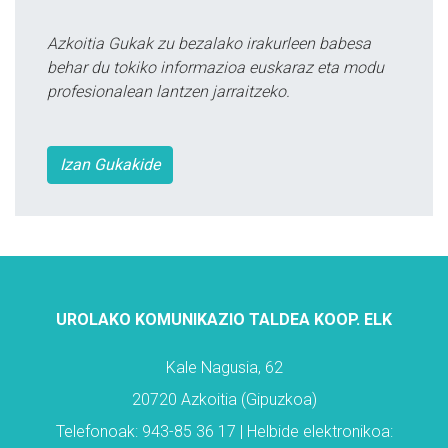
Azkoitia Gukak zu bezalako irakurleen babesa
behar du tokiko informazioa euskaraz eta modu
profesionalean lantzen jarraitzeko.
Izan Gukakide
UROLAKO KOMUNIKAZIO TALDEA KOOP. ELK
Kale Nagusia, 62
20720 Azkoitia (Gipuzkoa)
Telefonoak: 943-85 36 17 | Helbide elektronikoa: