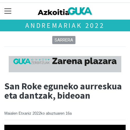
ANDREMARIAK 2022
SARRERA
San Roke eguneko aurreskua
eta dantzak, bideoan
Maialen Etxaniz
2022ko abuztuaren 16a