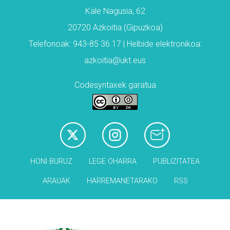
Kale Nagusia, 62
20720 Azkoitia (Gipuzkoa)
Telefonoak: 943-85 36 17 | Helbide elektronikoa:
azkoitia@ukt.eus
Codesyntaxek garatua
HONI BURUZ
LEGE OHARRA
PUBLIZITATEA
ARAUAK
HARREMANETARAKO
RSS
Babesleak