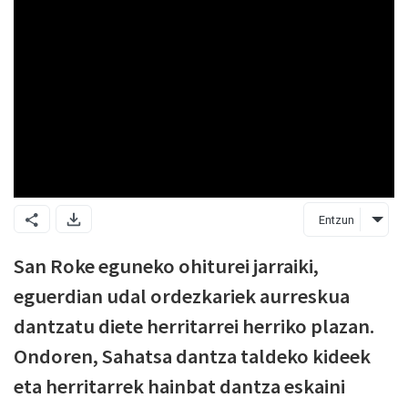
Entzun
San Roke eguneko ohiturei jarraiki,
eguerdian udal ordezkariek aurreskua
dantzatu diete herritarrei herriko plazan.
Ondoren, Sahatsa dantza taldeko kideek
eta herritarrek hainbat dantza eskaini