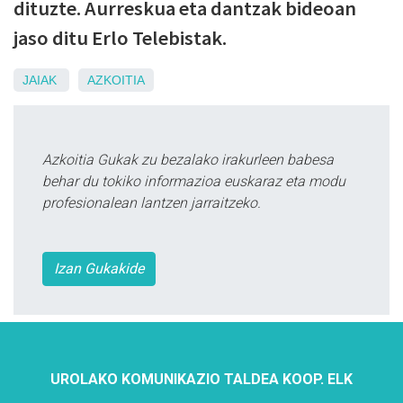
dituzte. Aurreskua eta dantzak bideoan
jaso ditu Erlo Telebistak.
JAIAK
AZKOITIA
Azkoitia Gukak zu bezalako irakurleen babesa
behar du tokiko informazioa euskaraz eta modu
profesionalean lantzen jarraitzeko.
Izan Gukakide
UROLAKO KOMUNIKAZIO TALDEA KOOP. ELK