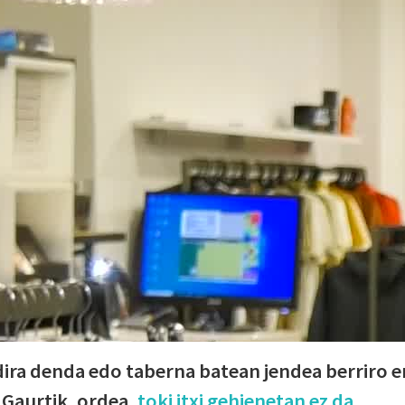
 dira denda edo taberna batean jendea berriro e
 Gaurtik, ordea,
toki itxi gehienetan ez da