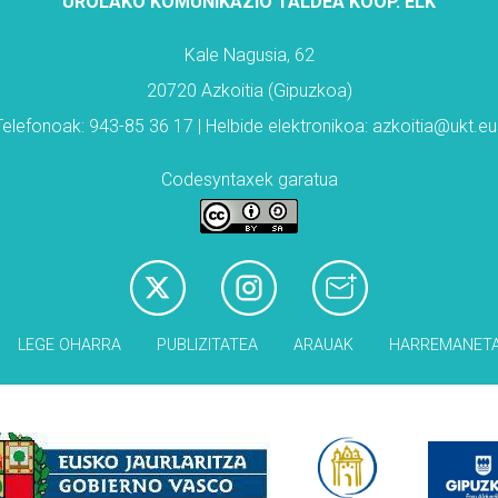
UROLAKO KOMUNIKAZIO TALDEA KOOP. ELK
Kale Nagusia, 62
20720 Azkoitia (Gipuzkoa)
Telefonoak: 943-85 36 17 | Helbide elektronikoa: azkoitia@ukt.eu
Codesyntaxek garatua
LEGE OHARRA
PUBLIZITATEA
ARAUAK
HARREMANET
Babesleak