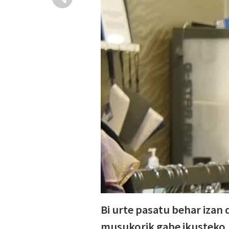
Bi urte pasatu behar izan
musukorik gabe ikusteko.