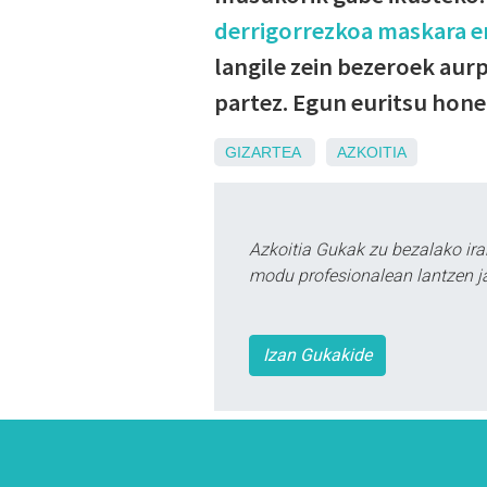
derrigorrezkoa maskara e
langile zein bezeroek aur
partez. Egun euritsu honet
GIZARTEA
AZKOITIA
Azkoitia Gukak zu bezalako ira
modu profesionalean lantzen ja
Izan Gukakide