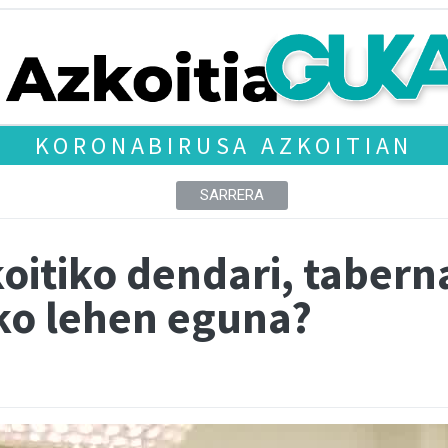
KORONABIRUSA AZKOITIAN
SARRERA
koitiko dendari, tabern
ko lehen eguna?