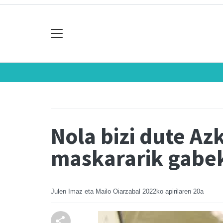
Nola bizi dute Az
maskararik gabe
Julen Imaz eta Mailo Oiarzabal
2022ko apirilaren 20a