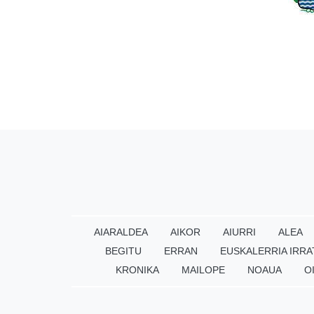
AIARALDEA
AIKOR
AIURRI
ALEA
BEGITU
ERRAN
EUSKALERRIA IRRA
KRONIKA
MAILOPE
NOAUA
O