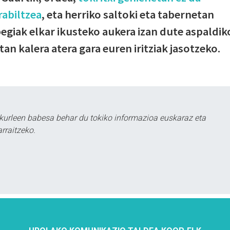
rabiltzea
, eta herriko saltoki eta tabernetan
pegiak elkar ikusteko aukera izan dute aspaldik
an kalera atera gara euren iritziak jasotzeko.
kurleen babesa behar du tokiko informazioa euskaraz eta
rraitzeko.