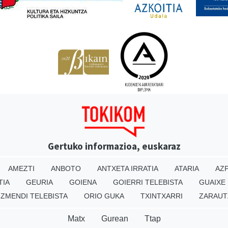
Gertuko informazioa, euskaraz
AMEZTI
ANBOTO
ANTXETA IRRATIA
ATARIA
AZP
TIA
GEURIA
GOIENA
GOIERRI TELEBISTA
GUAIXE
IZMENDI TELEBISTA
ORIO GUKA
TXINTXARRI
ZARAUT
Matx
Gurean
Ttap