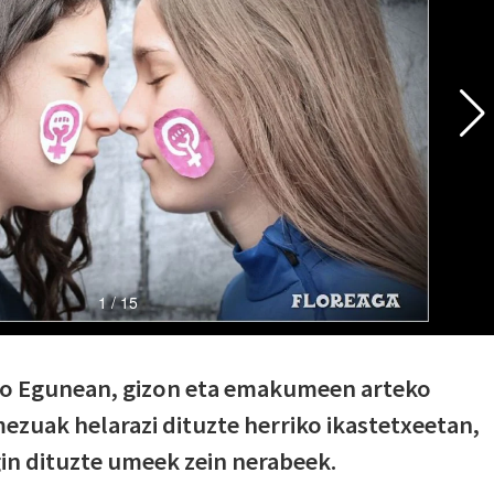
 Egunean, gizon eta emakumeen arteko
zuak helarazi dituzte herriko ikastetxeetan,
gin dituzte umeek zein nerabeek.