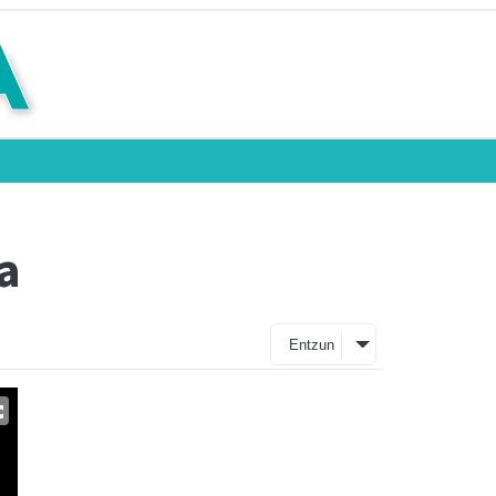
a
Entzun