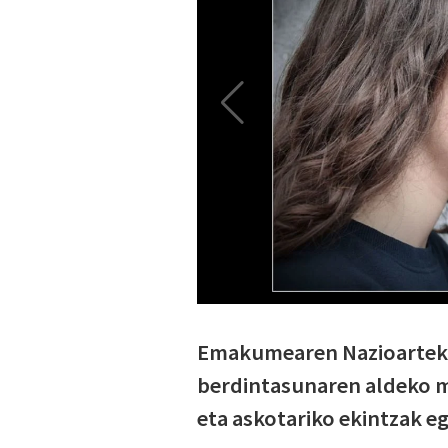
Emakumearen Nazioarteko
berdintasunaren aldeko me
eta askotariko ekintzak e