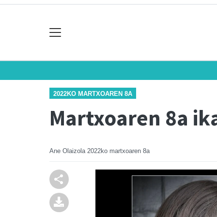
2022KO MARTXOAREN 8A
Martxoaren 8a ika
Ane Olaizola
2022ko martxoaren 8a