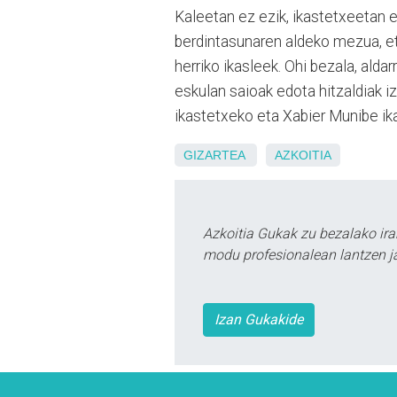
Kaleetan ez ezik, ikastetxeetan
berdintasunaren aldeko mezua, eta
herriko ikasleek. Ohi bezala, alda
eskulan saioak edota hitzaldiak i
ikastetxeko eta Xabier Munibe ika
GIZARTEA
AZKOITIA
Azkoitia Gukak zu bezalako ira
modu profesionalean lantzen ja
Izan Gukakide