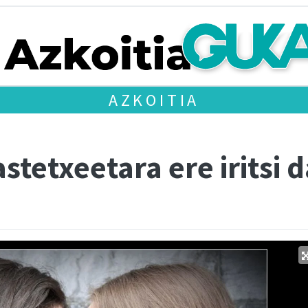
AZKOITIA
stetxeetara ere iritsi d