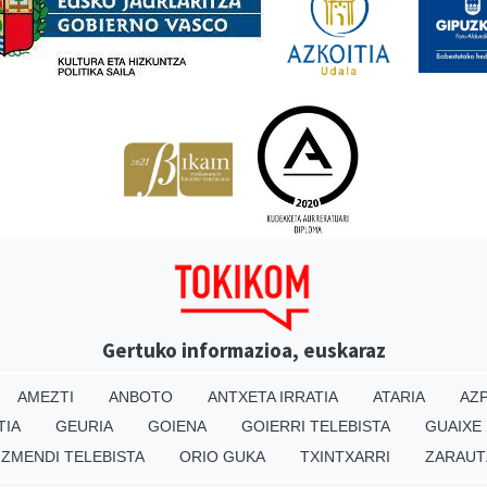
Gertuko informazioa, euskaraz
AMEZTI
ANBOTO
ANTXETA IRRATIA
ATARIA
AZP
TIA
GEURIA
GOIENA
GOIERRI TELEBISTA
GUAIXE
IZMENDI TELEBISTA
ORIO GUKA
TXINTXARRI
ZARAUT