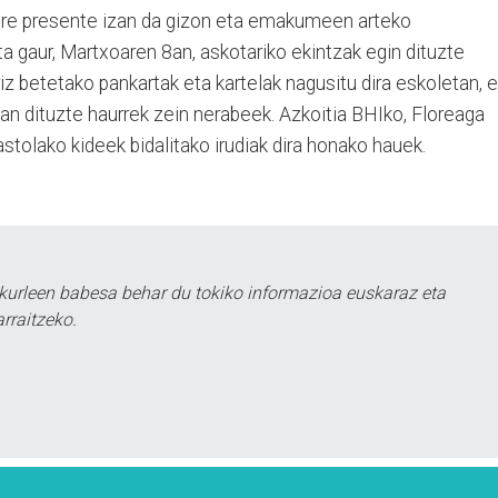
 ere presente izan da gizon eta emakumeen arteko
 gaur, Martxoaren 8an, askotariko ekintzak egin dituzte
rriz betetako pankartak eta kartelak nagusitu dira eskoletan, 
zan dituzte haurrek zein nerabeek. Azkoitia BHIko, Floreaga
stolako kideek bidalitako irudiak dira honako hauek.
kurleen babesa behar du tokiko informazioa euskaraz eta
rraitzeko.