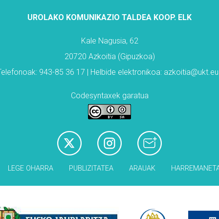
UROLAKO KOMUNIKAZIO TALDEA KOOP. ELK
Kale Nagusia, 62
20720 Azkoitia (Gipuzkoa)
Telefonoak: 943-85 36 17 | Helbide elektronikoa: azkoitia@ukt.eu
Codesyntaxek garatua
LEGE OHARRA
PUBLIZITATEA
ARAUAK
HARREMANET
Babesleak