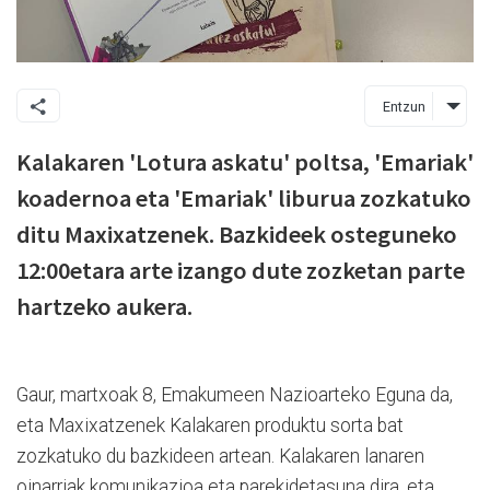
Entzun
Kalakaren 'Lotura askatu' poltsa, 'Emariak'
koadernoa eta 'Emariak' liburua zozkatuko
ditu Maxixatzenek. Bazkideek osteguneko
12:00etara arte izango dute zozketan parte
hartzeko aukera.
Gaur, martxoak 8, Emakumeen Nazioarteko Eguna da,
eta Maxixatzenek Kalakaren produktu sorta bat
zozkatuko du bazkideen artean. Kalakaren lanaren
oinarriak komunikazioa eta parekidetasuna dira, eta