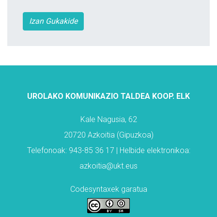
Izan Gukakide
UROLAKO KOMUNIKAZIO TALDEA KOOP. ELK
Kale Nagusia, 62
20720 Azkoitia (Gipuzkoa)
Telefonoak: 943-85 36 17 | Helbide elektronikoa:
azkoitia@ukt.eus
Codesyntaxek garatua