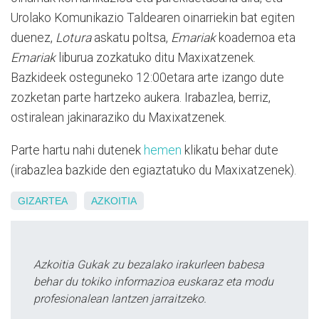
Urolako Komunikazio Taldearen oinarriekin bat egiten
duenez,
Lotura
askatu poltsa,
Emariak
koadernoa eta
Emariak
liburua zozkatuko ditu Maxixatzenek.
Bazkideek osteguneko 12:00etara arte izango dute
zozketan parte hartzeko aukera. Irabazlea, berriz,
ostiralean jakinaraziko du Maxixatzenek.
Parte hartu nahi dutenek
hemen
klikatu behar dute
(irabazlea bazkide den egiaztatuko du Maxixatzenek).
GIZARTEA
AZKOITIA
Azkoitia Gukak zu bezalako irakurleen babesa
behar du tokiko informazioa euskaraz eta modu
profesionalean lantzen jarraitzeko.