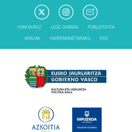
HONI BURUZ
LEGE OHARRA
PUBLIZITATEA
ARAUAK
HARREMANETARAKO
RSS
Babesleak