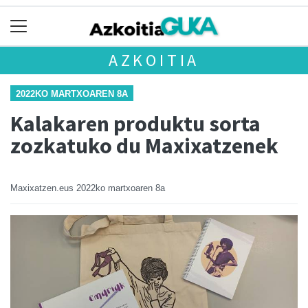
AZKOITIA
2022KO MARTXOAREN 8A
Kalakaren produktu sorta
zozkatuko du Maxixatzenek
Maxixatzen.eus
2022ko martxoaren 8a