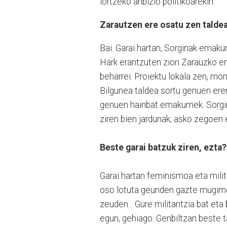
lortzeko anbizio politikoarekin.
Zarautzen ere osatu zen taldea
Bai. Garai hartan, Sorginak emaku
Hark erantzuten zion Zarauzko e
beharrei. Proiektu lokala zen, m
Bilgunea taldea sortu genuen ere
genuen hainbat emakumek. Sorgin
ziren bien jardunak; asko zegoen 
Beste garai batzuk ziren, ezta?
Garai hartan feminismoa eta milit
oso lotuta geunden gazte mugimen
zeuden... Gure militantzia bat et
egun, gehiago. Genbiltzan beste 