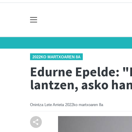
2022KO MARTXOAREN 8A
Edurne Epelde: "
lantzen, asko ha
Onintza Lete Arrieta
2022ko martxoaren 8a