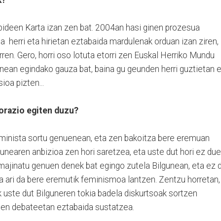
k?
deen Karta izan zen bat. 2004an hasi ginen prozesua
a herri eta hirietan eztabaida mardulenak orduan izan ziren,
ren. Gero, horri oso lotuta etorri zen Euskal Herriko Mundu
nean egindako gauza bat, baina gu geunden herri guztietan 
ioa pizten...
lorazio egiten duzu?
minista sortu genuenean, eta zen bakoitza bere eremuan
lgunearen anbizioa zen hori saretzea, eta uste dut hori ez due
k imajinatu genuen denek bat egingo zutela Bilgunean, eta ez 
tza ari da bere eremutik feminismoa lantzen. Zentzu horretan,
ik uste dut Bilguneren tokia badela diskurtsoak sortzen
den debateetan eztabaida sustatzea.