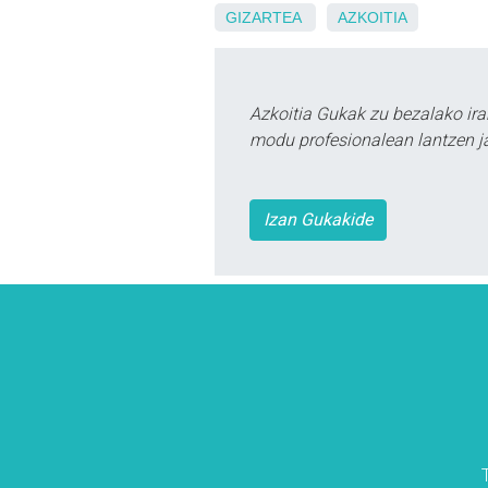
GIZARTEA
AZKOITIA
Azkoitia Gukak zu bezalako ira
modu profesionalean lantzen ja
Izan Gukakide