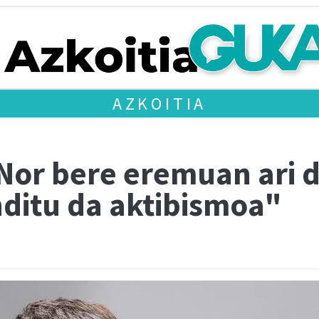
AZKOITIA
Nor bere eremuan ari 
nditu da aktibismoa"