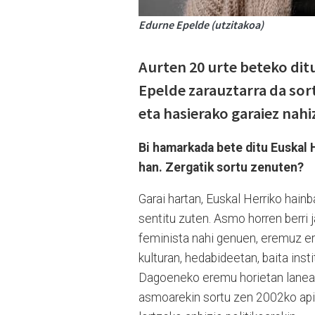
Edurne Epelde (utzitakoa)
Aurten 20 urte beteko dit
Epelde zarauztarra da sort
eta hasierako garaiez nah
Bi hamarkada bete ditu Euskal 
han. Zergatik sortu zenuten?
Garai hartan, Euskal Herriko hai
sentitu zuten. Asmo horren berri j
feminista nahi genuen, eremuz er
kulturan, hedabideetan, baita in
Dagoeneko eremu horietan lanean
asmoarekin sortu zen 2002ko apiri