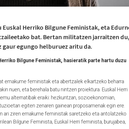
u Euskal Herriko Bilgune Feministak, eta Edurn
zaileetako bat. Bertan militatzen jarraitzen du
iz gaur egungo helburuez aritu da.
Herriko Bilgune Feministak, hasieratik parte hartu duzu
nbat emakume feministak eta abertzalek elkartzeko beharra
akin nuen, eta berehala batu nintzen proiektura. Euskal Herri
emu alternatibak eraiki: hezkuntzan, sozioekonomian,
stituzioetan egiten zenaren gainean proposamenak egin ere.
 ari ziren emakume feministak saretzeko eta antolatzeko
lean Bilgune Feminista, Euskal Herri feminista, burujabea,