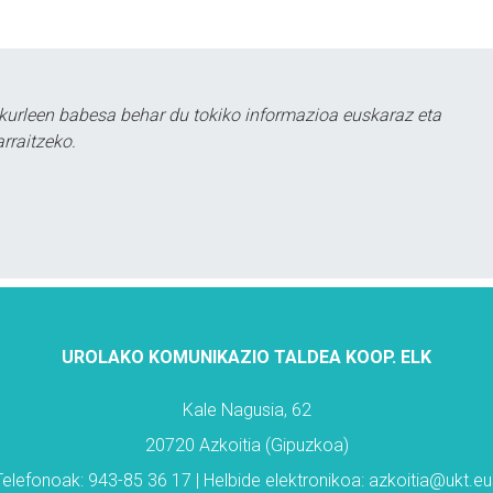
kurleen babesa behar du tokiko informazioa euskaraz eta
rraitzeko.
UROLAKO KOMUNIKAZIO TALDEA KOOP. ELK
Kale Nagusia, 62
20720 Azkoitia (Gipuzkoa)
Telefonoak: 943-85 36 17 | Helbide elektronikoa: azkoitia@ukt.eu