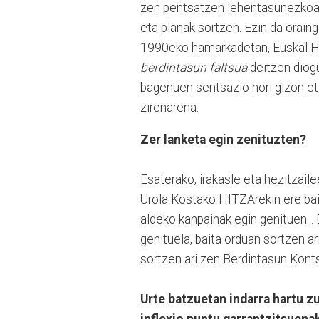
zen pentsatzen lehentasunezkoa z
eta planak sortzen. Ezin da orai
1990eko hamarkadetan, Euskal He
berdintasun faltsua
deitzen diog
bagenuen sentsazio hori gizon e
zirenarena.
Zer lanketa egin zenituzten?
Esaterako, irakasle eta hezitzai
Urola Kostako HITZArekin ere bai–
aldeko kanpainak egin genituen... 
genituela, baita orduan sortzen ar
sortzen ari zen Berdintasun Kont
Urte batzuetan indarra hartu z