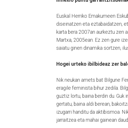
inflexio puntu garrantzitsuena
Euskal Herriko Emakumeen Eskubi
diseinatzen eta eztabaidatzen, et
karta bera 2007an aurkeztu zen ar
Martxa, 2005ean. Ez zen gure ize
saiatu ginen dinamika sortzen, ilus
Hogei urteko ibilbideaz zer ba
Nik neukan amets bat Bilgune Fe
eragile feminista bihur zedila. Bi
guztiz lortu, baina berdin du. Gu
gertatu, baina aldi berean, bakoi
izugarri handitu da aktibismoa. N
jarraitzea eta mahai gainean dau