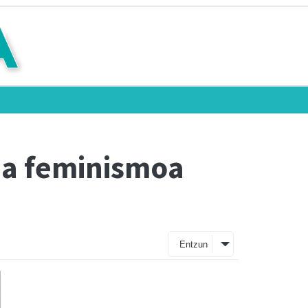
da feminismoa
Entzun