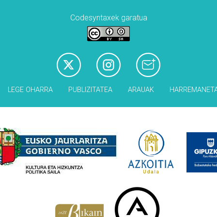
Codesyntaxek garatua
LEGE OHARRA
PUBLIZITATEA
ARAUAK
HARREMANET
Babesleak