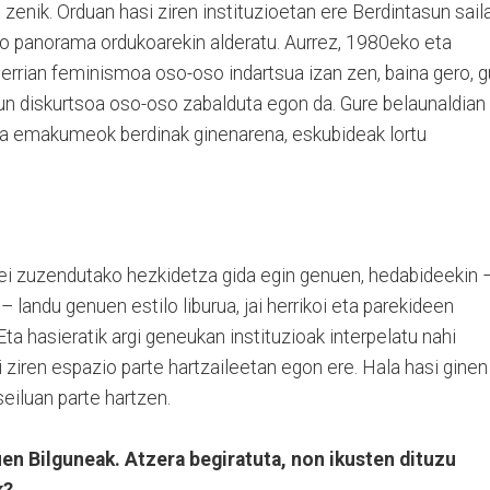
enik. Orduan hasi ziren instituzioetan ere Berdintasun sail
ngo panorama ordukoarekin alderatu. Aurrez, 1980eko eta
rrian feminismoa oso-oso indartsua izan zen, baina gero, g
un diskurtsoa oso-oso zabalduta egon da. Gure belaunaldian
ta emakumeok berdinak ginenarena, eskubideak lortu
leei zuzendutako hezkidetza gida egin genuen, hedabideekin 
 landu genuen estilo liburua, jai herrikoi eta parekideen
Eta hasieratik argi geneukan instituzioak interpelatu nahi
i ziren espazio parte hartzaileetan egon ere. Hala hasi ginen
seiluan parte hartzen.
uen Bilguneak. Atzera begiratuta, non ikusten dituzu