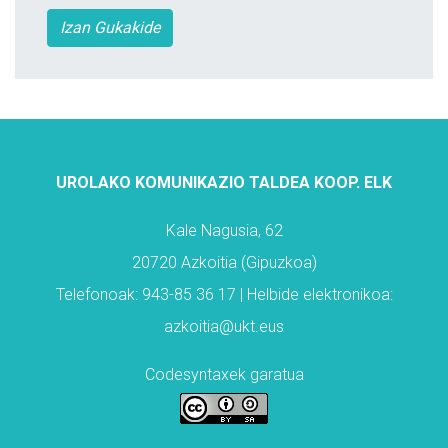
Izan Gukakide
UROLAKO KOMUNIKAZIO TALDEA KOOP. ELK
Kale Nagusia, 62
20720 Azkoitia (Gipuzkoa)
Telefonoak: 943-85 36 17 | Helbide elektronikoa:
azkoitia@ukt.eus
Codesyntaxek garatua