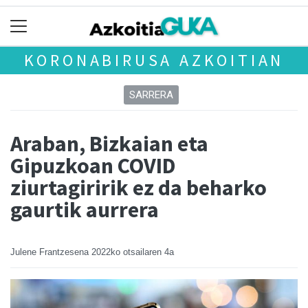
KORONABIRUSA AZKOITIAN
SARRERA
Araban, Bizkaian eta
Gipuzkoan COVID
ziurtagiririk ez da beharko
gaurtik aurrera
Julene Frantzesena
2022ko otsailaren 4a