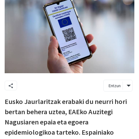
Entzun
Eusko Jaurlaritzak erabaki du neurri hori
bertan behera uztea, EAEko Auzitegi
Nagusiaren epaia eta egoera
epidemiologikoa tarteko. Espainiako