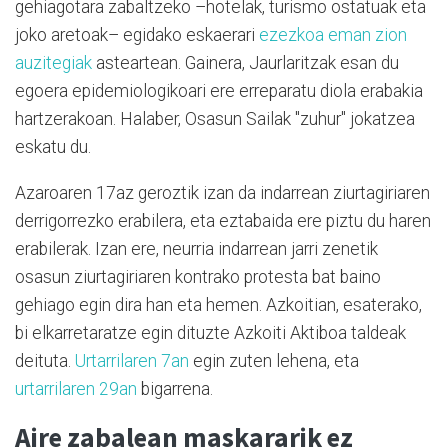
gehiagotara zabaltzeko –hotelak, turismo ostatuak eta
joko aretoak– egidako eskaerari
ezezkoa eman zion
auzitegiak
asteartean. Gainera, Jaurlaritzak esan du
egoera epidemiologikoari ere erreparatu diola erabakia
hartzerakoan. Halaber, Osasun Sailak "zuhur" jokatzea
eskatu du.
Azaroaren 17az geroztik izan da indarrean ziurtagiriaren
derrigorrezko erabilera, eta eztabaida ere piztu du haren
erabilerak. Izan ere, neurria indarrean jarri zenetik
osasun ziurtagiriaren kontrako protesta bat baino
gehiago egin dira han eta hemen. Azkoitian, esaterako,
bi elkarretaratze egin dituzte Azkoiti Aktiboa taldeak
deituta.
Urtarrilaren 7an
egin zuten lehena, eta
urtarrilaren 29an
bigarrena.
Aire zabalean maskararik ez