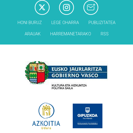
HONI BURUZ
LEGE OHARRA
PUBLIZITATEA
ARAUAK
HARREMANETARAKO
RSS
Babesleak