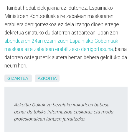
Hainbat hedabidek jakinarazi dutenez, Espainiako
Ministroen Kontseiluak aire zabalean maskararen
erabilera derrigorrezkoa ez dela izango dioen errege
dekretua sinatuko du datorren asteartean. Joan zen
abenduaren 24an ezarri zuen Espainiako Gobernuak
maskara aire zabalean erabiltzeko derrigortasuna
, baina
datorren ostegunetik aurrera bertan behera geldituko da
neurri hori.
GIZARTEA
AZKOITIA
Azkoitia Gukak zu bezalako irakurleen babesa
behar du tokiko informazioa euskaraz eta modu
profesionalean lantzen jarraitzeko.