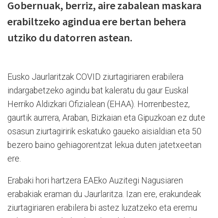
Gobernuak, berriz, aire zabalean maskara
erabiltzeko agindua ere bertan behera
utziko du datorren astean.
Eusko Jaurlaritzak COVID ziurtagiriaren erabilera
indargabetzeko agindu bat kaleratu du gaur Euskal
Herriko Aldizkari Ofizialean (EHAA). Horrenbestez,
gaurtik aurrera, Araban, Bizkaian eta Gipuzkoan ez dute
osasun ziurtagiririk eskatuko gaueko aisialdian eta 50
bezero baino gehiagorentzat lekua duten jatetxeetan
ere.
Erabaki hori hartzera EAEko Auzitegi Nagusiaren
erabakiak eraman du Jaurlaritza. Izan ere, erakundeak
ziurtagiriaren erabilera bi astez luzatzeko eta eremu