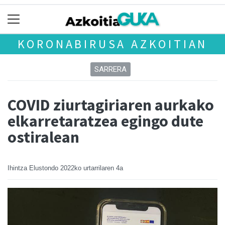
KORONABIRUSA AZKOITIAN
SARRERA
COVID ziurtagiriaren aurkako
elkarretaratzea egingo dute
ostiralean
Ihintza Elustondo
2022ko urtarrilaren 4a