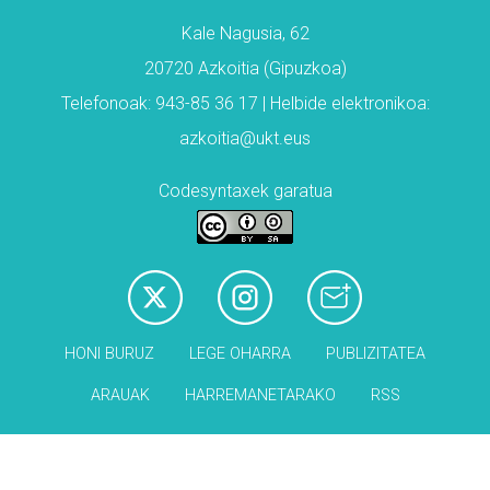
Kale Nagusia, 62
20720 Azkoitia (Gipuzkoa)
Telefonoak: 943-85 36 17 | Helbide elektronikoa:
azkoitia@ukt.eus
Codesyntaxek garatua
HONI BURUZ
LEGE OHARRA
PUBLIZITATEA
ARAUAK
HARREMANETARAKO
RSS
Babesleak