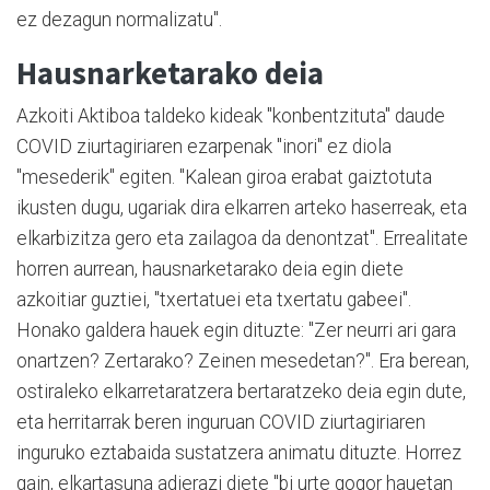
ez dezagun normalizatu".
Hausnarketarako deia
Azkoiti Aktiboa taldeko kideak "konbentzituta" daude
COVID ziurtagiriaren ezarpenak "inori" ez diola
"mesederik" egiten. "Kalean giroa erabat gaiztotuta
ikusten dugu, ugariak dira elkarren arteko haserreak, eta
elkarbizitza gero eta zailagoa da denontzat". Errealitate
horren aurrean, hausnarketarako deia egin diete
azkoitiar guztiei, "txertatuei eta txertatu gabeei".
Honako galdera hauek egin dituzte: "Zer neurri ari gara
onartzen? Zertarako? Zeinen mesedetan?". Era berean,
ostiraleko elkarretaratzera bertaratzeko deia egin dute,
eta herritarrak beren inguruan COVID ziurtagiriaren
inguruko eztabaida sustatzera animatu dituzte. Horrez
gain, elkartasuna adierazi diete "bi urte gogor hauetan