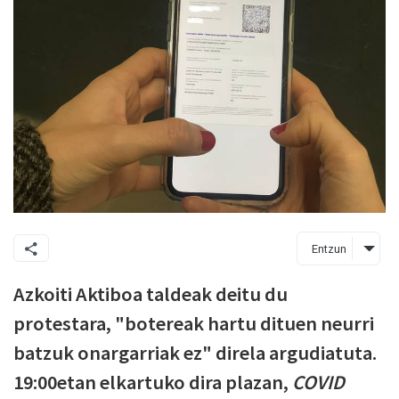
Entzun
Azkoiti Aktiboa taldeak deitu du
protestara, "botereak hartu dituen neurri
batzuk onargarriak ez" direla argudiatuta.
19:00etan elkartuko dira plazan,
COVID