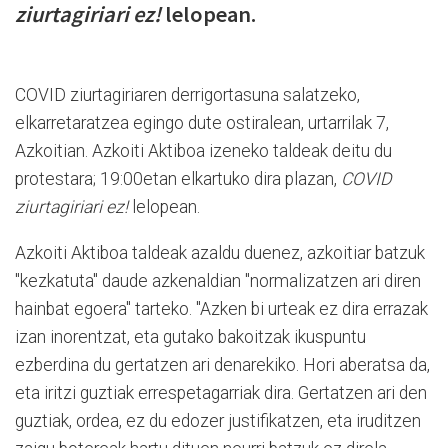
ziurtagiriari ez!
lelopean.
COVID ziurtagiriaren derrigortasuna salatzeko,
elkarretaratzea egingo dute ostiralean, urtarrilak 7,
Azkoitian. Azkoiti Aktiboa izeneko taldeak deitu du
protestara; 19:00etan elkartuko dira plazan,
COVID
ziurtagiriari ez!
lelopean.
Azkoiti Aktiboa taldeak azaldu duenez, azkoitiar batzuk
"kezkatuta" daude azkenaldian "normalizatzen ari diren
hainbat egoera" tarteko. "Azken bi urteak ez dira errazak
izan inorentzat, eta gutako bakoitzak ikuspuntu
ezberdina du gertatzen ari denarekiko. Hori aberatsa da,
eta iritzi guztiak errespetagarriak dira. Gertatzen ari den
guztiak, ordea, ez du edozer justifikatzen, eta iruditzen