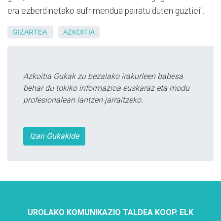
era ezberdinetako sufrimendua pairatu duten guztiei".
GIZARTEA
AZKOITIA
Azkoitia Gukak zu bezalako irakurleen babesa
behar du tokiko informazioa euskaraz eta modu
profesionalean lantzen jarraitzeko.
Izan Gukakide
UROLAKO KOMUNIKAZIO TALDEA KOOP. ELK