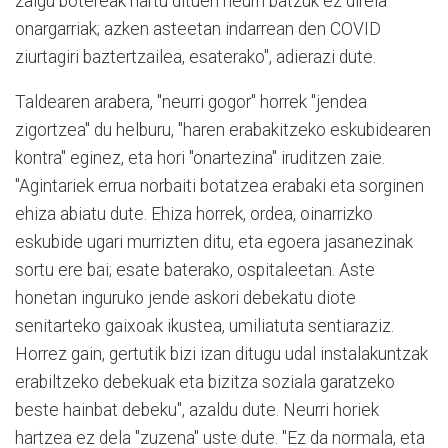
zaigu botereak hartu dituen neurri batzuk ez direla
onargarriak; azken asteetan indarrean den COVID
ziurtagiri baztertzailea, esaterako", adierazi dute.
Taldearen arabera, "neurri gogor" horrek "jendea
zigortzea" du helburu, "haren erabakitzeko eskubidearen
kontra" eginez, eta hori "onartezina" iruditzen zaie.
"Agintariek errua norbaiti botatzea erabaki eta sorginen
ehiza abiatu dute. Ehiza horrek, ordea, oinarrizko
eskubide ugari murrizten ditu, eta egoera jasanezinak
sortu ere bai; esate baterako, ospitaleetan. Aste
honetan inguruko jende askori debekatu diote
senitarteko gaixoak ikustea, umiliatuta sentiaraziz.
Horrez gain, gertutik bizi izan ditugu udal instalakuntzak
erabiltzeko debekuak eta bizitza soziala garatzeko
beste hainbat debeku", azaldu dute. Neurri horiek
hartzea ez dela "zuzena" uste dute. "Ez da normala, eta