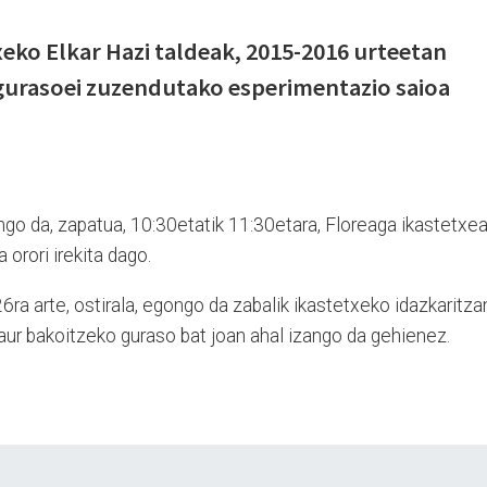
xeko Elkar Hazi taldeak, 2015-2016 urteetan
 gurasoei zuzendutako esperimentazio saioa
ngo da, zapatua, 10:30etatik 11:30etara, Floreaga ikastetxe
 orori irekita dago.
ra arte, ostirala, egongo da zabalik ikastetxeko idazkaritza
aur bakoitzeko guraso bat joan ahal izango da gehienez.