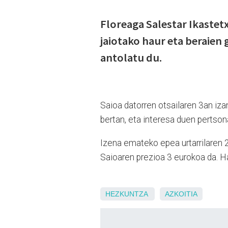
Floreaga Salestar Ikastet
jaiotako haur eta beraien
antolatu du.
Saioa datorren otsailaren 3an iza
bertan, eta interesa duen pertsona
Izena emateko epea urtarrilaren 26
Saioaren prezioa 3 eurokoa da. H
HEZKUNTZA
AZKOITIA