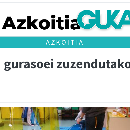
AZKOITIA
n gurasoei zuzendutak