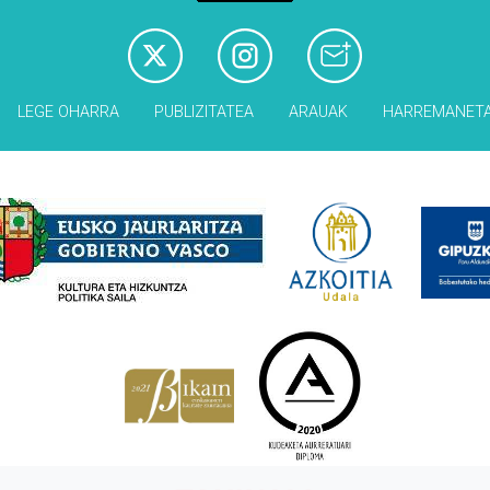
LEGE OHARRA
PUBLIZITATEA
ARAUAK
HARREMANET
Babesleak