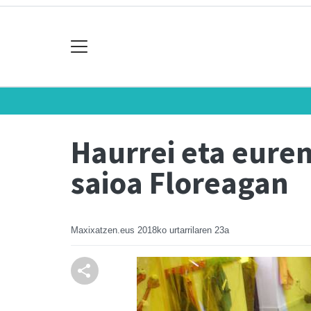
Haurrei eta eure
saioa Floreagan
Maxixatzen.eus
2018ko urtarrilaren 23a