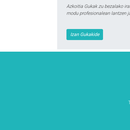
Azkoitia Gukak zu bezalako ira
modu profesionalean lantzen ja
Izan Gukakide