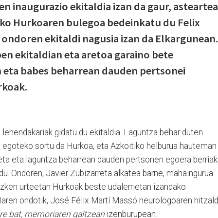
 inaugurazio ekitaldia izan da gaur, asteartea
ako Hurkoaren bulegoa bedeinkatu du Felix
ondoren ekitaldi nagusia izan da Elkargunean.
en ekitaldian eta aretoa garaino bete
 eta babes beharrean dauden pertsonei
rkoak.
lehendakariak gidatu du ekitaldia. Laguntza behar duten
u egoteko sortu da Hurkoa, eta Azkoitiko helburua hauteman
reta eta laguntza beharrean dauden pertsonen egoera berriak
 du. Ondoren, Javier Zubizarreta alkatea barne, mahaingurua
Azken urteetan Hurkoak beste udalerrietan izandako
 Haren ondotik, José Félix Martí Massó neurologoaren hitzald
re bat, memoriaren galtzean
izenburupean.