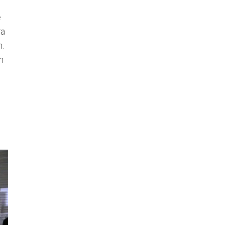
e
ra
n.
n