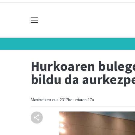
Hurkoaren bulego
bildu da aurkezp
Maxixatzen.eus
2017ko urriaren 17a