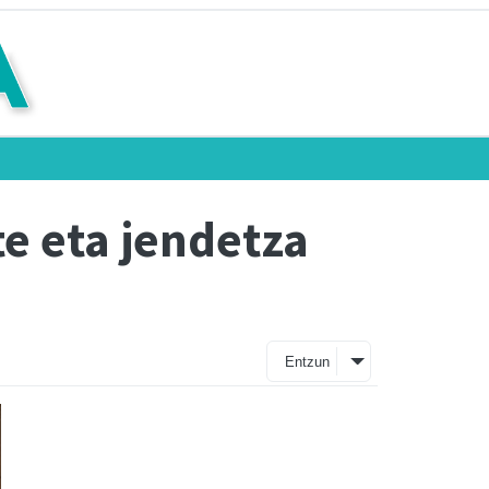
e eta jendetza
Entzun