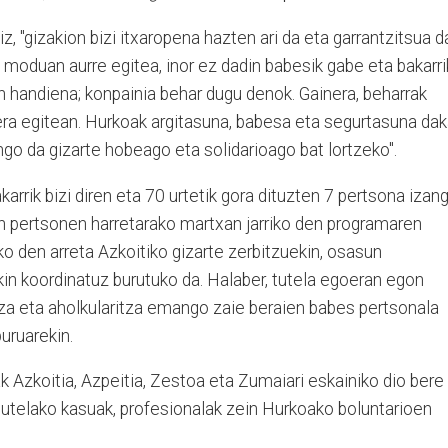
iz, "gizakion bizi itxaropena hazten ari da eta garrantzitsua d
 moduan aurre egitea, inor ez dadin babesik gabe eta bakarri
n handiena; konpainia behar dugu denok. Gainera, beharrak
era egitean. Hurkoak argitasuna, babesa eta segurtasuna daka
go da gizarte hobeago eta solidarioago bat lortzeko".
arrik bizi diren eta 70 urtetik gora dituzten 7 pertsona izan
 pertsonen harretarako martxan jarriko den programaren
ko den arreta Azkoitiko gizarte zerbitzuekin, osasun
kin koordinatuz burutuko da. Halaber, tutela egoeran egon
za eta aholkularitza emango zaie beraien babes pertsonala
buruarekin.
ak Azkoitia, Azpeitia, Zestoa eta Zumaiari eskainiko dio bere
tutelako kasuak, profesionalak zein Hurkoako boluntarioen