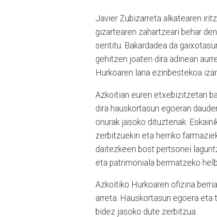
Javier Zubizarreta alkatearen iritz
gizartearen zahartzeari behar den
sentitu. Bakardadea da gaixotasu
gehitzen joaten dira adinean aurr
Hurkoaren lana ezinbestekoa izan
Azkoitian euren etxebizitzetan bak
dira hauskortasun egoeran dauden
onurak jasoko dituztenak. Eskaini
zerbitzuekin eta herriko farmazie
daitezkeen bost pertsonei lagunt
eta patrimoniala bermatzeko hel
Azkoitiko Hurkoaren ofizina berri
arreta. Hauskortasun egoera eta 
bidez jasoko dute zerbitzua.