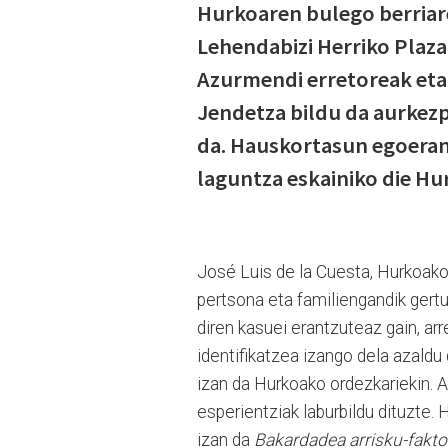
Hurkoaren bulego berriaren
Lehendabizi Herriko Plaz
Azurmendi erretoreak eta 
Jendetza bildu da aurkezp
da. Hauskortasun egoeran
laguntza eskainiko die Hu
José Luis de la Cuesta, Hurkoako 
pertsona eta familiengandik gert
diren kasuei erantzuteaz gain, ar
identifikatzea izango dela azaldu
izan da Hurkoako ordezkariekin. 
esperientziak laburbildu dituzte.
izan da
Bakardadea arrisku-fakto