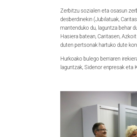
Zerbitzu sozialen eta osasun zerb
desberdinekin (Jubilatuak, Caritas
mantenduko du, laguntza behar d
Hasiera batean, Caritasen, Azkoit
duten pertsonak hartuko dute ko
Hurkoako bulego berriaren irekier
laguntzak, Sidenor enpresak eta 