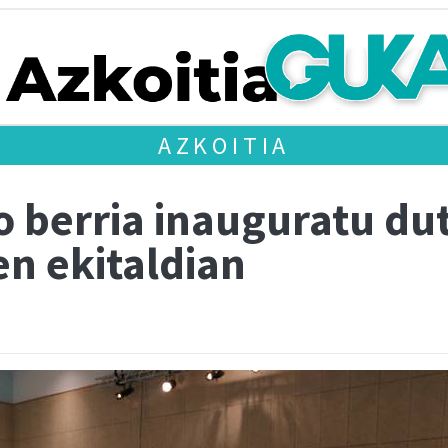
AZKOITIA
 berria inauguratu dut
en ekitaldian