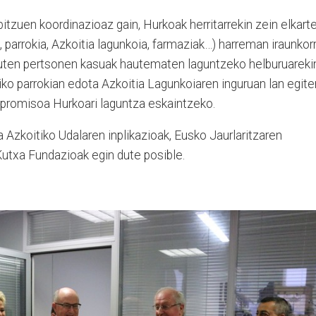
itzuen koordinazioaz gain, Hurkoak herritarrekin zein elkart
, parrokia, Azkoitia lagunkoia, farmaziak…) harreman iraunkor
uten pertsonen kasuak hautematen laguntzeko helburuareki
iko parrokian edota Azkoitia Lagunkoiaren inguruan lan egite
npromisoa Hurkoari laguntza eskaintzeko.
a Azkoitiko Udalaren inplikazioak, Eusko Jaurlaritzaren
Kutxa Fundazioak egin dute posible.